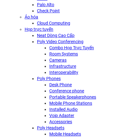
Palo Alto
Check Point
Ảo hóa
Cloud Computing
Họp trực tuyến
Neat Dòng Cao Cấp
Poly Video Conferencing
Combo Họp Trực Tuyến
Room Systems
Cameras
Infrastructure
Interoperability
Poly Phones
Desk Phone
Conference phone
Portable Speakerphones
Mobile Phone Stations
Installed Audio
Voip Adapter
Accessories
Poly Headsets
Mobile Headsets