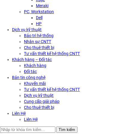
Meraki
PC, Workstation
Dell
HP
Dịch vụ kỹ thuật
Bảo trì hệ thống
Nhân sự CNTT
Cho thuê thiết bị
Tư vấn thiết kế hệ thống CNTT
Khách hàng – Đối tác
Khách hàng
Đối tác
Bản tin công nghệ
Khuyến mãi
Tư vấn thiết kế hệ thống CNTT
Dịch vụ kỹ thuật
Cung cấp giải pháp
Cho thuê thiết bị
Liên Hệ
Liên Hệ
Search
Tìm kiếm