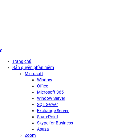
Skip
to
content
0
Trang chủ
Bản quyền phần mềm
Microsoft
Window
Office
Microsoft 365
Window Server
SQL Server
Exchange Server
SharePoint
Skype for Business
Asuza
Zoom