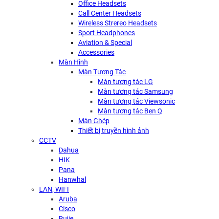
Office Headsets
Call Center Headsets
Wireless Strereo Headsets
Sport Headphones
Aviation & Special
Accessories
Màn Hình
Màn Tương Tác
Màn tương tác LG
Màn tương tác Samsung
Màn tương tác Viewsonic
Màn tương tác Ben Q
Màn Ghép
Thiết bị truyền hình ảnh
CCTV
Dahua
HIK
Pana
Hanwhal
LAN, WIFI
Aruba
Cisco
Rujie