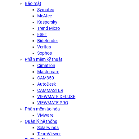
Bảo mật
Symatec
McAfee
Kaspersky
Trend Micro
ESET
Bidefender
Veritas
Sophos
Phần mềm kỹ thuật
Cimatron
Mastercam
CAM350
AutoDesk
CAMMASTER
VIEWMATE DELUXE
VIEWMATE PRO
Phần mềm ảo hóa
VMware
Quản lý hệ thống
Solarwinds
TeamViewer