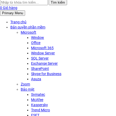
Search
Tìm kiếm
for:
0
Giỏ hàng
Primary Menu
Trang chủ
Bản quyền phần mềm
Microsoft
Window
Office
Microsoft 365
Window Server
SQL Server
Exchange Server
SharePoint
Skype for Business
Asuza
Zoom
Bảo mật
Symatec
McAfee
Kaspersky
Trend Micro
ESET