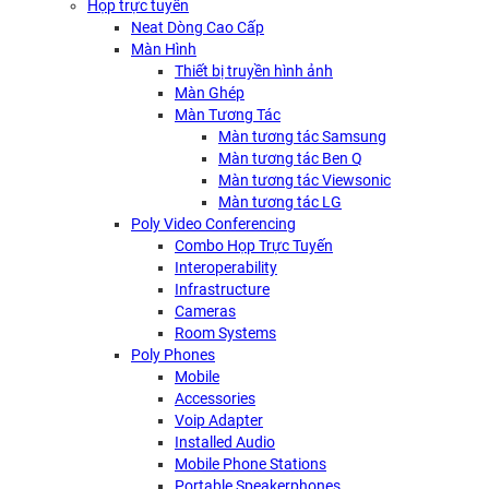
Họp trực tuyến
Neat Dòng Cao Cấp
Màn Hình
Thiết bị truyền hình ảnh
Màn Ghép
Màn Tương Tác
Màn tương tác Samsung
Màn tương tác Ben Q
Màn tương tác Viewsonic
Màn tương tác LG
Poly Video Conferencing
Combo Họp Trực Tuyến
Interoperability
Infrastructure
Cameras
Room Systems
Poly Phones
Mobile
Accessories
Voip Adapter
Installed Audio
Mobile Phone Stations
Portable Speakerphones