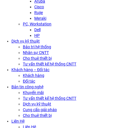
Aruba
Cisco
Rujie
Meraki
PC, Workstation
Dell
HP
Dịch vụ kỹ thuật
Bảo trì hệ thống
Nhân sự CNTT
Cho thuê thiết bị
Tư vấn thiết kế hệ thống CNTT
Khách hàng – Đối tác
Khách hàng
Đối tác
Bản tin công nghệ
Khuyến mãi
Tư vấn thiết kế hệ thống CNTT
Dịch vụ kỹ thuật
Cung cấp giải pháp
Cho thuê thiết bị
Liên Hệ
Liên Hệ