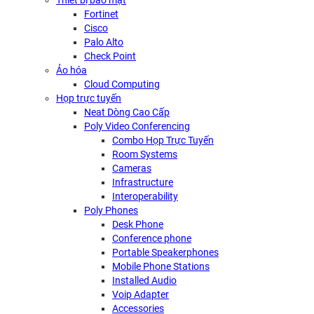
Thiết bị bảo mật
Fortinet
Cisco
Palo Alto
Check Point
Ảo hóa
Cloud Computing
Họp trực tuyến
Neat Dòng Cao Cấp
Poly Video Conferencing
Combo Họp Trực Tuyến
Room Systems
Cameras
Infrastructure
Interoperability
Poly Phones
Desk Phone
Conference phone
Portable Speakerphones
Mobile Phone Stations
Installed Audio
Voip Adapter
Accessories