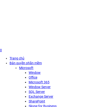
Skip
to
content
0
Trang chủ
Bản quyền phần mềm
Microsoft
Window
Office
Microsoft 365
Window Server
SQL Server
Exchange Server
SharePoint
Skype for Business