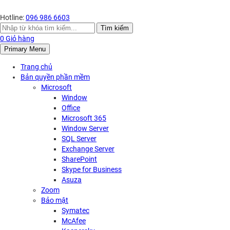
Hotline:
096 986 6603
Search
Tìm kiếm
for:
0
Giỏ hàng
Primary Menu
Trang chủ
Bản quyền phần mềm
Microsoft
Window
Office
Microsoft 365
Window Server
SQL Server
Exchange Server
SharePoint
Skype for Business
Asuza
Zoom
Bảo mật
Symatec
McAfee