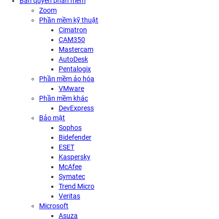
Bản quyền phần mềm
Zoom
Phần mềm kỹ thuật
Cimatron
CAM350
Mastercam
AutoDesk
Pentalogix
Phần mềm ảo hóa
VMware
Phần mềm khác
DevExpress
Bảo mật
Sophos
Bidefender
ESET
Kaspersky
McAfee
Symatec
Trend Micro
Veritas
Microsoft
Asuza