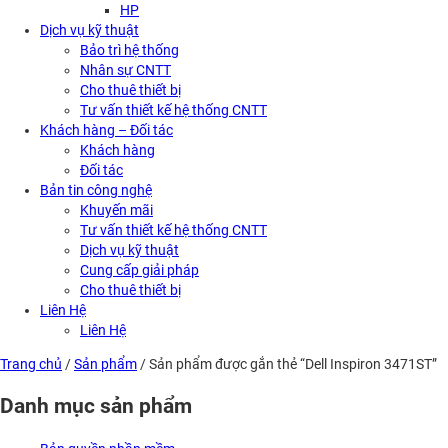
HP
Dịch vụ kỹ thuật
Bảo trì hệ thống
Nhân sự CNTT
Cho thuê thiết bị
Tư vấn thiết kế hệ thống CNTT
Khách hàng – Đối tác
Khách hàng
Đối tác
Bản tin công nghệ
Khuyến mãi
Tư vấn thiết kế hệ thống CNTT
Dịch vụ kỹ thuật
Cung cấp giải pháp
Cho thuê thiết bị
Liên Hệ
Liên Hệ
Trang chủ
/
Sản phẩm
/ Sản phẩm được gắn thẻ “Dell Inspiron 3471ST”
Danh mục sản phẩm