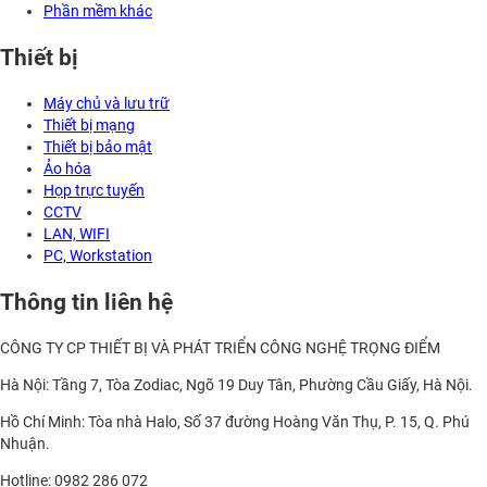
Phần mềm khác
Thiết bị
Máy chủ và lưu trữ
Thiết bị mạng
Thiết bị bảo mật
Ảo hóa
Họp trực tuyến
CCTV
LAN, WIFI
PC, Workstation
Thông tin liên hệ
CÔNG TY CP THIẾT BỊ VÀ PHÁT TRIỂN CÔNG NGHỆ TRỌNG ĐIỂM
Hà Nội: Tầng 7, Tòa Zodiac, Ngõ 19 Duy Tân, Phường Cầu Giấy, Hà Nội.
Hồ Chí Minh: Tòa nhà Halo, Số 37 đường Hoàng Văn Thụ, P. 15, Q. Phú
Nhuận.
Hotline: 0982 286 072