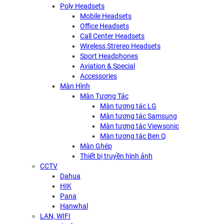
Poly Headsets
Mobile Headsets
Office Headsets
Call Center Headsets
Wireless Strereo Headsets
Sport Headphones
Aviation & Special
Accessories
Màn Hình
Màn Tương Tác
Màn tương tác LG
Màn tương tác Samsung
Màn tương tác Viewsonic
Màn tương tác Ben Q
Màn Ghép
Thiết bị truyền hình ảnh
CCTV
Dahua
HIK
Pana
Hanwhal
LAN, WIFI