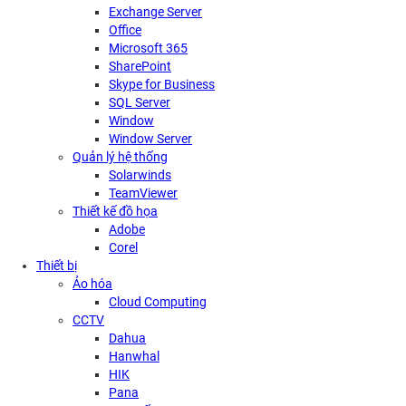
Exchange Server
Office
Microsoft 365
SharePoint
Skype for Business
SQL Server
Window
Window Server
Quản lý hệ thống
Solarwinds
TeamViewer
Thiết kế đồ họa
Adobe
Corel
Thiết bị
Ảo hóa
Cloud Computing
CCTV
Dahua
Hanwhal
HIK
Pana