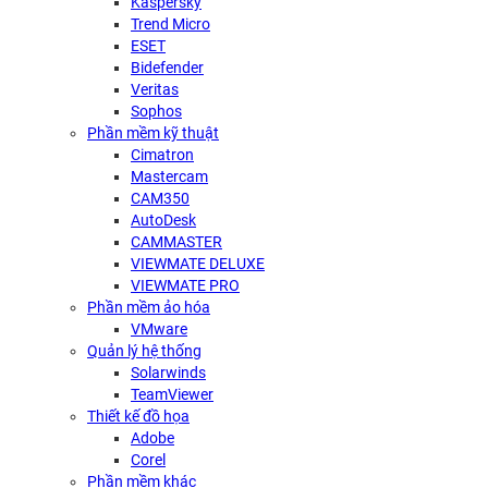
Kaspersky
Trend Micro
ESET
Bidefender
Veritas
Sophos
Phần mềm kỹ thuật
Cimatron
Mastercam
CAM350
AutoDesk
CAMMASTER
VIEWMATE DELUXE
VIEWMATE PRO
Phần mềm ảo hóa
VMware
Quản lý hệ thống
Solarwinds
TeamViewer
Thiết kế đồ họa
Adobe
Corel
Phần mềm khác