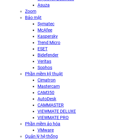
Asuza
Zoom
Bảo mật
Symatec
McAfee
Kaspersky
Trend Micro
ESET
Bidefender
Veritas
Sophos
Phần mềm kỹ thuật
Cimatron
Mastercam
CAM350
AutoDesk
CAMMASTER
VIEWMATE DELUXE
VIEWMATE PRO
Phần mềm ảo hóa
VMware
Quản lý hệ thống