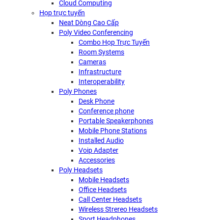
Cloud Computing
Họp trực tuyến
Neat Dòng Cao Cấp
Poly Video Conferencing
Combo Họp Trực Tuyến
Room Systems
Cameras
Infrastructure
Interoperability
Poly Phones
Desk Phone
Conference phone
Portable Speakerphones
Mobile Phone Stations
Installed Audio
Voip Adapter
Accessories
Poly Headsets
Mobile Headsets
Office Headsets
Call Center Headsets
Wireless Strereo Headsets
Sport Headphones