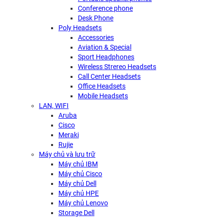
Conference phone
Desk Phone
Poly Headsets
Accessories
Aviation & Special
Sport Headphones
Wireless Strereo Headsets
Call Center Headsets
Office Headsets
Mobile Headsets
LAN, WIFI
Aruba
Cisco
Meraki
Rujie
Máy chủ và lưu trữ
Máy chủ IBM
Máy chủ Cisco
Máy chủ Dell
Máy chủ HPE
Máy chủ Lenovo
Storage Dell