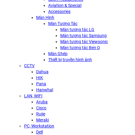
Aviation & Special
Accessories
Màn Hình
Màn Tương Tác
Màn tương tác LG
Màn tương tác Samsung
Màn tương tác Viewsonic
Màn tương tác Ben Q
Màn Ghép
Thiết bị truyền hình ảnh
CCTV
Dahua
HIK
Pana
Hanwhal
LAN, WIFI
Aruba
Cisco
Rujie
Meraki
PC, Workstation
Dell