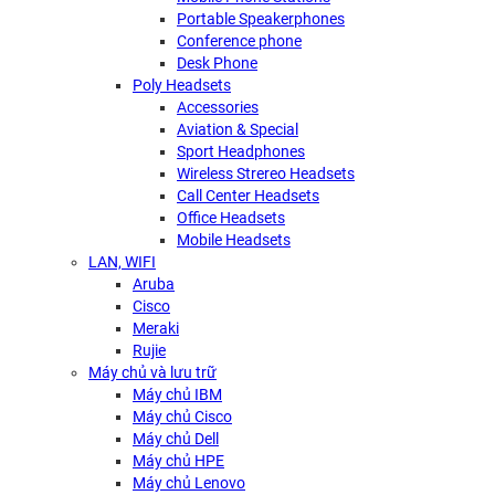
Portable Speakerphones
Conference phone
Desk Phone
Poly Headsets
Accessories
Aviation & Special
Sport Headphones
Wireless Strereo Headsets
Call Center Headsets
Office Headsets
Mobile Headsets
LAN, WIFI
Aruba
Cisco
Meraki
Rujie
Máy chủ và lưu trữ
Máy chủ IBM
Máy chủ Cisco
Máy chủ Dell
Máy chủ HPE
Máy chủ Lenovo