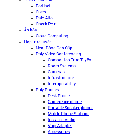
Thiết bị bảo mật
Fortinet
Cisco
Palo Alto
Check Point
Ảo hóa
Cloud Computing
Họp trực tuyến
Neat Dòng Cao Cấp
Poly Video Conferencing
Combo Họp Trực Tuyến
Room Systems
Cameras
Infrastructure
Interoperability
Poly Phones
Desk Phone
Conference phone
Portable Speakerphones
Mobile Phone Stations
Installed Audio
Voip Adapter
Accessories