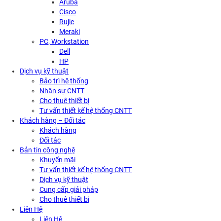
Aruba
Cisco
Rujie
Meraki
PC, Workstation
Dell
HP
Dịch vụ kỹ thuật
Bảo trì hệ thống
Nhân sự CNTT
Cho thuê thiết bị
Tư vấn thiết kế hệ thống CNTT
Khách hàng – Đối tác
Khách hàng
Đối tác
Bản tin công nghệ
Khuyến mãi
Tư vấn thiết kế hệ thống CNTT
Dịch vụ kỹ thuật
Cung cấp giải pháp
Cho thuê thiết bị
Liên Hệ
Liên Hệ