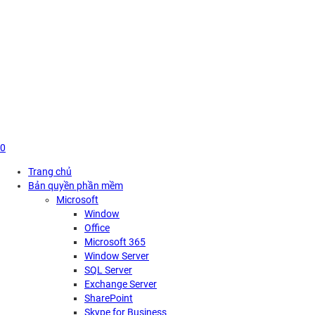
Skip
to
content
0
Trang chủ
Bản quyền phần mềm
Microsoft
Window
Office
Microsoft 365
Window Server
SQL Server
Exchange Server
SharePoint
Skype for Business