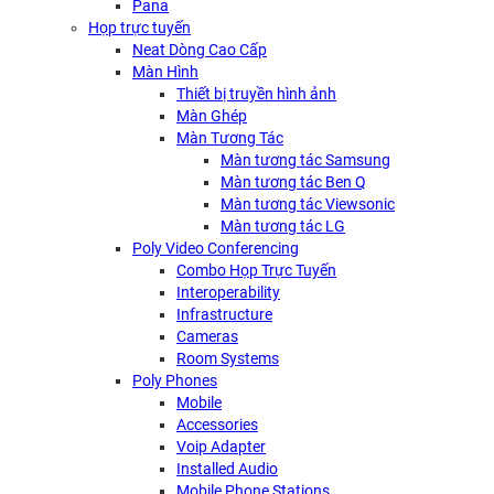
Pana
Họp trực tuyến
Neat Dòng Cao Cấp
Màn Hình
Thiết bị truyền hình ảnh
Màn Ghép
Màn Tương Tác
Màn tương tác Samsung
Màn tương tác Ben Q
Màn tương tác Viewsonic
Màn tương tác LG
Poly Video Conferencing
Combo Họp Trực Tuyến
Interoperability
Infrastructure
Cameras
Room Systems
Poly Phones
Mobile
Accessories
Voip Adapter
Installed Audio
Mobile Phone Stations