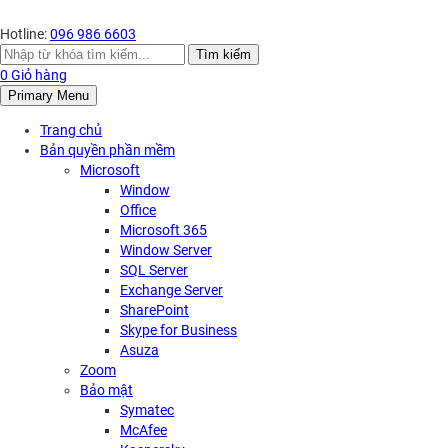
Hotline:
096 986 6603
Search
Tìm kiếm
for:
0
Giỏ hàng
Primary Menu
Trang chủ
Bản quyền phần mềm
Microsoft
Window
Office
Microsoft 365
Window Server
SQL Server
Exchange Server
SharePoint
Skype for Business
Asuza
Zoom
Bảo mật
Symatec
McAfee