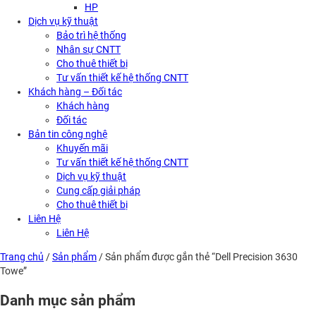
HP
Dịch vụ kỹ thuật
Bảo trì hệ thống
Nhân sự CNTT
Cho thuê thiết bị
Tư vấn thiết kế hệ thống CNTT
Khách hàng – Đối tác
Khách hàng
Đối tác
Bản tin công nghệ
Khuyến mãi
Tư vấn thiết kế hệ thống CNTT
Dịch vụ kỹ thuật
Cung cấp giải pháp
Cho thuê thiết bị
Liên Hệ
Liên Hệ
Trang chủ
/
Sản phẩm
/ Sản phẩm được gắn thẻ “Dell Precision 3630
Towe”
Danh mục sản phẩm