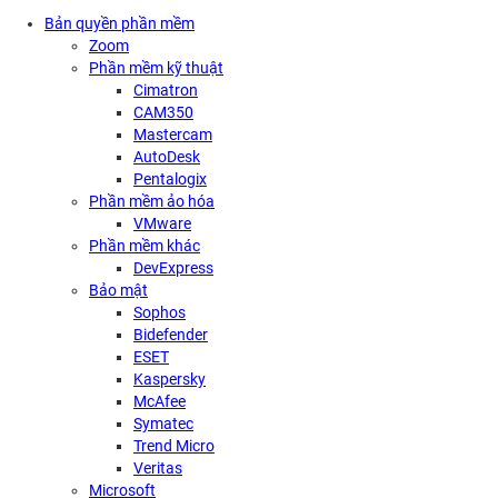
Bản quyền phần mềm
Zoom
Phần mềm kỹ thuật
Cimatron
CAM350
Mastercam
AutoDesk
Pentalogix
Phần mềm ảo hóa
VMware
Phần mềm khác
DevExpress
Bảo mật
Sophos
Bidefender
ESET
Kaspersky
McAfee
Symatec
Trend Micro
Veritas
Microsoft