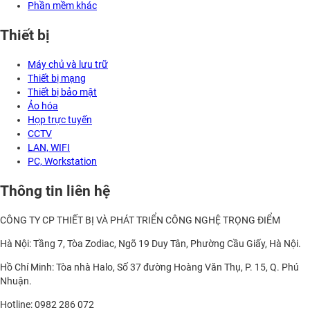
Phần mềm khác
Thiết bị
Máy chủ và lưu trữ
Thiết bị mạng
Thiết bị bảo mật
Ảo hóa
Họp trực tuyến
CCTV
LAN, WIFI
PC, Workstation
Thông tin liên hệ
CÔNG TY CP THIẾT BỊ VÀ PHÁT TRIỂN CÔNG NGHỆ TRỌNG ĐIỂM
Hà Nội: Tầng 7, Tòa Zodiac, Ngõ 19 Duy Tân, Phường Cầu Giấy, Hà Nội.
Hồ Chí Minh: Tòa nhà Halo, Số 37 đường Hoàng Văn Thụ, P. 15, Q. Phú
Nhuận.
Hotline: 0982 286 072