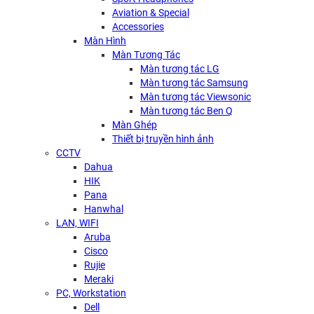
Aviation & Special
Accessories
Màn Hình
Màn Tương Tác
Màn tương tác LG
Màn tương tác Samsung
Màn tương tác Viewsonic
Màn tương tác Ben Q
Màn Ghép
Thiết bị truyền hình ảnh
CCTV
Dahua
HIK
Pana
Hanwhal
LAN, WIFI
Aruba
Cisco
Rujie
Meraki
PC, Workstation
Dell