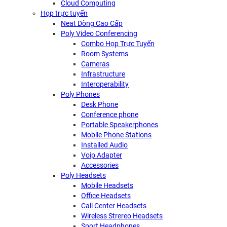
Cloud Computing
Họp trực tuyến
Neat Dòng Cao Cấp
Poly Video Conferencing
Combo Họp Trực Tuyến
Room Systems
Cameras
Infrastructure
Interoperability
Poly Phones
Desk Phone
Conference phone
Portable Speakerphones
Mobile Phone Stations
Installed Audio
Voip Adapter
Accessories
Poly Headsets
Mobile Headsets
Office Headsets
Call Center Headsets
Wireless Strereo Headsets
Sport Headphones