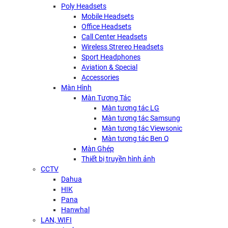
Poly Headsets
Mobile Headsets
Office Headsets
Call Center Headsets
Wireless Strereo Headsets
Sport Headphones
Aviation & Special
Accessories
Màn Hình
Màn Tương Tác
Màn tương tác LG
Màn tương tác Samsung
Màn tương tác Viewsonic
Màn tương tác Ben Q
Màn Ghép
Thiết bị truyền hình ảnh
CCTV
Dahua
HIK
Pana
Hanwhal
LAN, WIFI