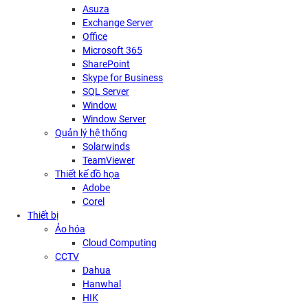
Asuza
Exchange Server
Office
Microsoft 365
SharePoint
Skype for Business
SQL Server
Window
Window Server
Quản lý hệ thống
Solarwinds
TeamViewer
Thiết kế đồ họa
Adobe
Corel
Thiết bị
Ảo hóa
Cloud Computing
CCTV
Dahua
Hanwhal
HIK