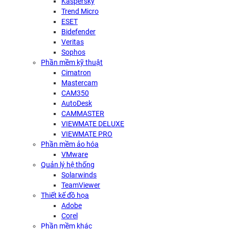
Kaspersky
Trend Micro
ESET
Bidefender
Veritas
Sophos
Phần mềm kỹ thuật
Cimatron
Mastercam
CAM350
AutoDesk
CAMMASTER
VIEWMATE DELUXE
VIEWMATE PRO
Phần mềm ảo hóa
VMware
Quản lý hệ thống
Solarwinds
TeamViewer
Thiết kế đồ họa
Adobe
Corel
Phần mềm khác