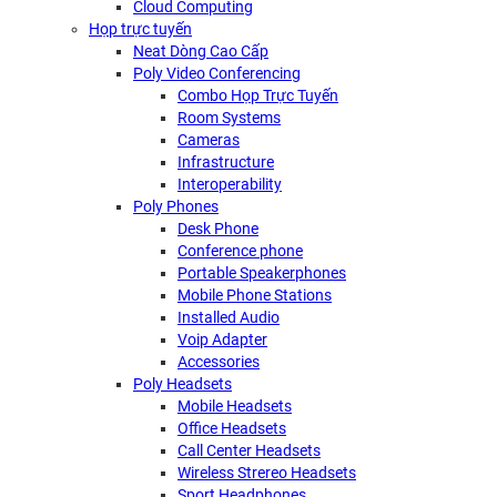
Cloud Computing
Họp trực tuyến
Neat Dòng Cao Cấp
Poly Video Conferencing
Combo Họp Trực Tuyến
Room Systems
Cameras
Infrastructure
Interoperability
Poly Phones
Desk Phone
Conference phone
Portable Speakerphones
Mobile Phone Stations
Installed Audio
Voip Adapter
Accessories
Poly Headsets
Mobile Headsets
Office Headsets
Call Center Headsets
Wireless Strereo Headsets
Sport Headphones