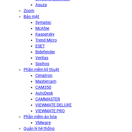
Asuza
Zoom
Bảo mật
Symatec
McAfee
Kaspersky
Trend Micro
ESET
Bidefender
Veritas
Sophos
Phần mềm kỹ thuật
Cimatron
Mastercam
CAM350
AutoDesk
CAMMASTER
VIEWMATE DELUXE
VIEWMATE PRO
Phần mềm ảo hóa
VMware
Quản lý hệ thống