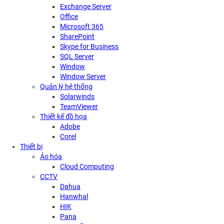
Exchange Server
Office
Microsoft 365
SharePoint
Skype for Business
SQL Server
Window
Window Server
Quản lý hệ thống
Solarwinds
TeamViewer
Thiết kế đồ họa
Adobe
Corel
Thiết bị
Ảo hóa
Cloud Computing
CCTV
Dahua
Hanwhal
HIK
Pana