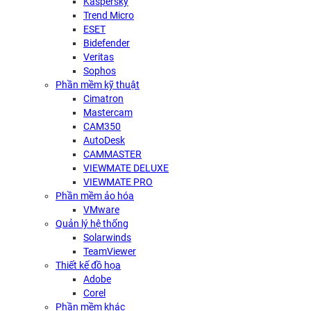
Kaspersky
Trend Micro
ESET
Bidefender
Veritas
Sophos
Phần mềm kỹ thuật
Cimatron
Mastercam
CAM350
AutoDesk
CAMMASTER
VIEWMATE DELUXE
VIEWMATE PRO
Phần mềm ảo hóa
VMware
Quản lý hệ thống
Solarwinds
TeamViewer
Thiết kế đồ họa
Adobe
Corel
Phần mềm khác