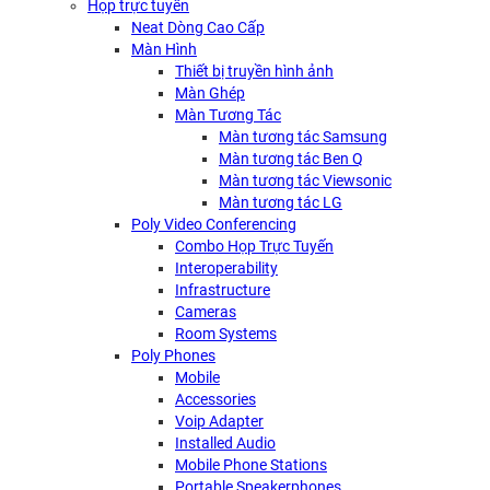
Họp trực tuyến
Neat Dòng Cao Cấp
Màn Hình
Thiết bị truyền hình ảnh
Màn Ghép
Màn Tương Tác
Màn tương tác Samsung
Màn tương tác Ben Q
Màn tương tác Viewsonic
Màn tương tác LG
Poly Video Conferencing
Combo Họp Trực Tuyến
Interoperability
Infrastructure
Cameras
Room Systems
Poly Phones
Mobile
Accessories
Voip Adapter
Installed Audio
Mobile Phone Stations
Portable Speakerphones