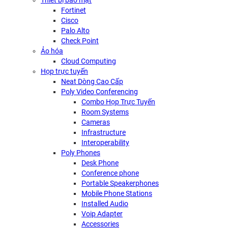
Thiết bị bảo mật
Fortinet
Cisco
Palo Alto
Check Point
Ảo hóa
Cloud Computing
Họp trực tuyến
Neat Dòng Cao Cấp
Poly Video Conferencing
Combo Họp Trực Tuyến
Room Systems
Cameras
Infrastructure
Interoperability
Poly Phones
Desk Phone
Conference phone
Portable Speakerphones
Mobile Phone Stations
Installed Audio
Voip Adapter
Accessories