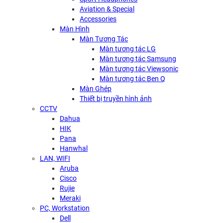
Aviation & Special
Accessories
Màn Hình
Màn Tương Tác
Màn tương tác LG
Màn tương tác Samsung
Màn tương tác Viewsonic
Màn tương tác Ben Q
Màn Ghép
Thiết bị truyền hình ảnh
CCTV
Dahua
HIK
Pana
Hanwhal
LAN, WIFI
Aruba
Cisco
Rujie
Meraki
PC, Workstation
Dell