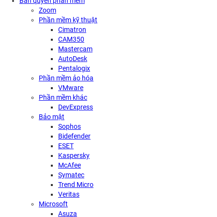
Bản quyền phần mềm
Zoom
Phần mềm kỹ thuật
Cimatron
CAM350
Mastercam
AutoDesk
Pentalogix
Phần mềm ảo hóa
VMware
Phần mềm khác
DevExpress
Bảo mật
Sophos
Bidefender
ESET
Kaspersky
McAfee
Symatec
Trend Micro
Veritas
Microsoft
Asuza