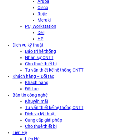
Aruba
Cisco
Rujie
Meraki
PC, Workstation
Dell
HP
Dịch vụ kỹ thuật
Bảo trì hệ thống
Nhân sự CNTT
Cho thuê thiết bị
Tư vấn thiết kế hệ thống CNTT
Khách hàng – Đối tác
Khách hàng
Đối tác
Bản tin công nghệ
Khuyến mãi
Tư vấn thiết kế hệ thống CNTT
Dịch vụ kỹ thuật
Cung cấp giải pháp
Cho thuê thiết bị
Liên Hệ
Liên Hệ