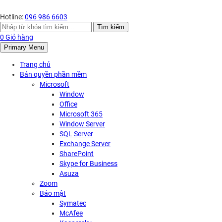
Hotline:
096 986 6603
Search
Tìm kiếm
for:
0
Giỏ hàng
Primary Menu
Trang chủ
Bản quyền phần mềm
Microsoft
Window
Office
Microsoft 365
Window Server
SQL Server
Exchange Server
SharePoint
Skype for Business
Asuza
Zoom
Bảo mật
Symatec
McAfee