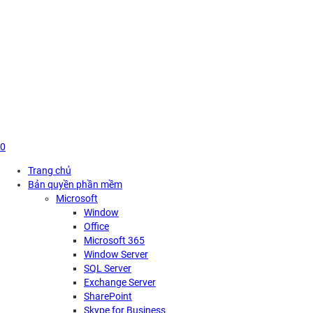
Skip
to
content
0
Trang chủ
Bản quyền phần mềm
Microsoft
Window
Office
Microsoft 365
Window Server
SQL Server
Exchange Server
SharePoint
Skype for Business