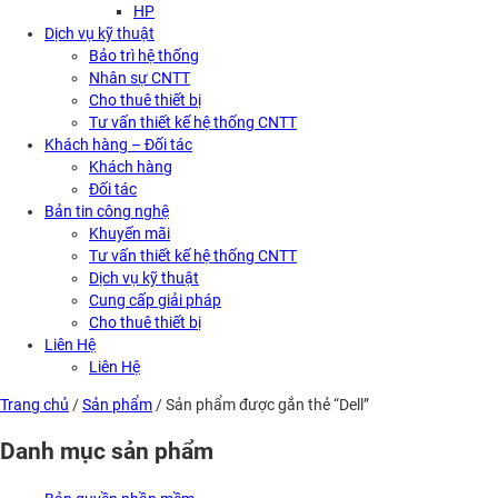
HP
Dịch vụ kỹ thuật
Bảo trì hệ thống
Nhân sự CNTT
Cho thuê thiết bị
Tư vấn thiết kế hệ thống CNTT
Khách hàng – Đối tác
Khách hàng
Đối tác
Bản tin công nghệ
Khuyến mãi
Tư vấn thiết kế hệ thống CNTT
Dịch vụ kỹ thuật
Cung cấp giải pháp
Cho thuê thiết bị
Liên Hệ
Liên Hệ
Trang chủ
/
Sản phẩm
/ Sản phẩm được gắn thẻ “Dell”
Danh mục sản phẩm