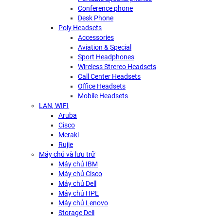
Conference phone
Desk Phone
Poly Headsets
Accessories
Aviation & Special
Sport Headphones
Wireless Strereo Headsets
Call Center Headsets
Office Headsets
Mobile Headsets
LAN, WIFI
Aruba
Cisco
Meraki
Rujie
Máy chủ và lưu trữ
Máy chủ IBM
Máy chủ Cisco
Máy chủ Dell
Máy chủ HPE
Máy chủ Lenovo
Storage Dell