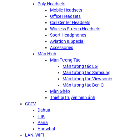
Poly Headsets
Mobile Headsets
Office Headsets
Call Center Headsets
Wireless Strereo Headsets
Sport Headphones
Aviation & Special
Accessories
Màn Hình
Màn Tương Tác
Màn tương tác LG
Màn tương tác Samsung
Màn tương tác Viewsonic
Màn tương tác Ben Q
Màn Ghép
Thiết bị truyền hình ảnh
CCTV
Dahua
HIK
Pana
Hanwhal
LAN, WIFI