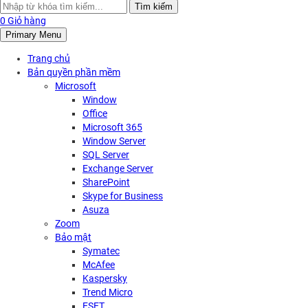
Search
Tìm kiếm
for:
0
Giỏ hàng
Primary Menu
Trang chủ
Bản quyền phần mềm
Microsoft
Window
Office
Microsoft 365
Window Server
SQL Server
Exchange Server
SharePoint
Skype for Business
Asuza
Zoom
Bảo mật
Symatec
McAfee
Kaspersky
Trend Micro
ESET