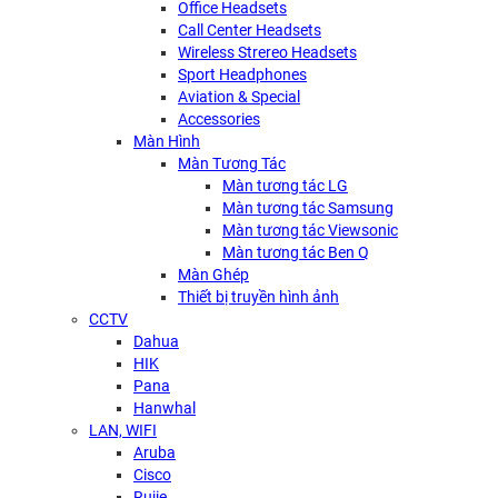
Office Headsets
Call Center Headsets
Wireless Strereo Headsets
Sport Headphones
Aviation & Special
Accessories
Màn Hình
Màn Tương Tác
Màn tương tác LG
Màn tương tác Samsung
Màn tương tác Viewsonic
Màn tương tác Ben Q
Màn Ghép
Thiết bị truyền hình ảnh
CCTV
Dahua
HIK
Pana
Hanwhal
LAN, WIFI
Aruba
Cisco
Rujie