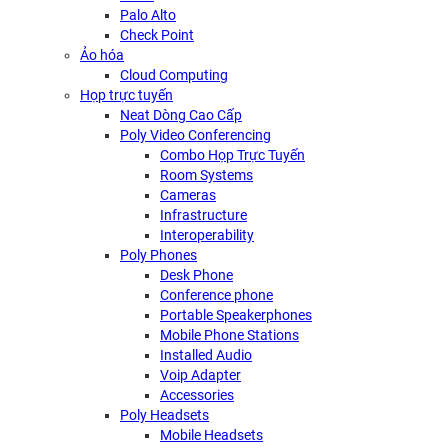
Palo Alto
Check Point
Ảo hóa
Cloud Computing
Họp trực tuyến
Neat Dòng Cao Cấp
Poly Video Conferencing
Combo Họp Trực Tuyến
Room Systems
Cameras
Infrastructure
Interoperability
Poly Phones
Desk Phone
Conference phone
Portable Speakerphones
Mobile Phone Stations
Installed Audio
Voip Adapter
Accessories
Poly Headsets
Mobile Headsets