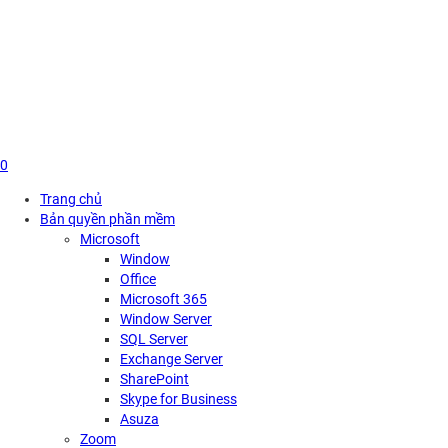
Skip
to
content
0
Trang chủ
Bản quyền phần mềm
Microsoft
Window
Office
Microsoft 365
Window Server
SQL Server
Exchange Server
SharePoint
Skype for Business
Asuza
Zoom