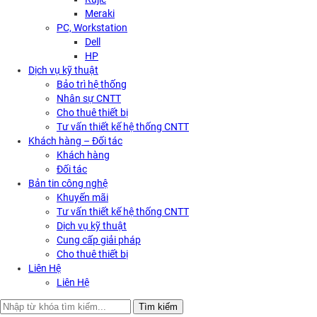
Meraki
PC, Workstation
Dell
HP
Dịch vụ kỹ thuật
Bảo trì hệ thống
Nhân sự CNTT
Cho thuê thiết bị
Tư vấn thiết kế hệ thống CNTT
Khách hàng – Đối tác
Khách hàng
Đối tác
Bản tin công nghệ
Khuyến mãi
Tư vấn thiết kế hệ thống CNTT
Dịch vụ kỹ thuật
Cung cấp giải pháp
Cho thuê thiết bị
Liên Hệ
Liên Hệ
Search
Tìm kiếm