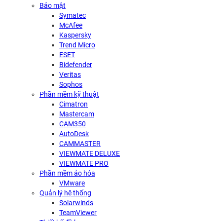
Bảo mật
Symatec
McAfee
Kaspersky
Trend Micro
ESET
Bidefender
Veritas
Sophos
Phần mềm kỹ thuật
Cimatron
Mastercam
CAM350
AutoDesk
CAMMASTER
VIEWMATE DELUXE
VIEWMATE PRO
Phần mềm ảo hóa
VMware
Quản lý hệ thống
Solarwinds
TeamViewer