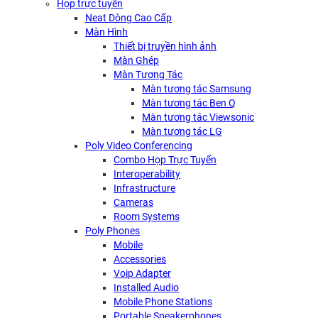
Họp trực tuyến
Neat Dòng Cao Cấp
Màn Hình
Thiết bị truyền hình ảnh
Màn Ghép
Màn Tương Tác
Màn tương tác Samsung
Màn tương tác Ben Q
Màn tương tác Viewsonic
Màn tương tác LG
Poly Video Conferencing
Combo Họp Trực Tuyến
Interoperability
Infrastructure
Cameras
Room Systems
Poly Phones
Mobile
Accessories
Voip Adapter
Installed Audio
Mobile Phone Stations
Portable Speakerphones