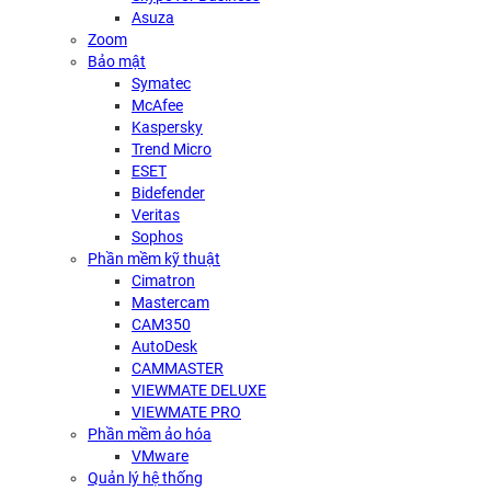
Asuza
Zoom
Bảo mật
Symatec
McAfee
Kaspersky
Trend Micro
ESET
Bidefender
Veritas
Sophos
Phần mềm kỹ thuật
Cimatron
Mastercam
CAM350
AutoDesk
CAMMASTER
VIEWMATE DELUXE
VIEWMATE PRO
Phần mềm ảo hóa
VMware
Quản lý hệ thống