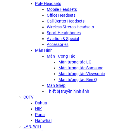
Poly Headsets
Mobile Headsets
Office Headsets
Call Center Headsets
Wireless Strereo Headsets
Sport Headphones
Aviation & Special
Accessories
Màn Hình
Màn Tương Tác
Màn tương tác LG
Màn tương tác Samsung
Màn tương tác Viewsonic
Màn tương tác Ben Q
Màn Ghép
Thiết bị truyền hình ảnh
CCTV
Dahua
HIK
Pana
Hanwhal
LAN, WIFI