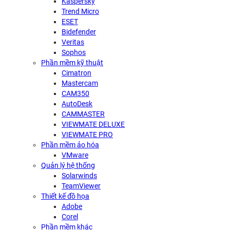
Kaspersky
Trend Micro
ESET
Bidefender
Veritas
Sophos
Phần mềm kỹ thuật
Cimatron
Mastercam
CAM350
AutoDesk
CAMMASTER
VIEWMATE DELUXE
VIEWMATE PRO
Phần mềm ảo hóa
VMware
Quản lý hệ thống
Solarwinds
TeamViewer
Thiết kế đồ họa
Adobe
Corel
Phần mềm khác