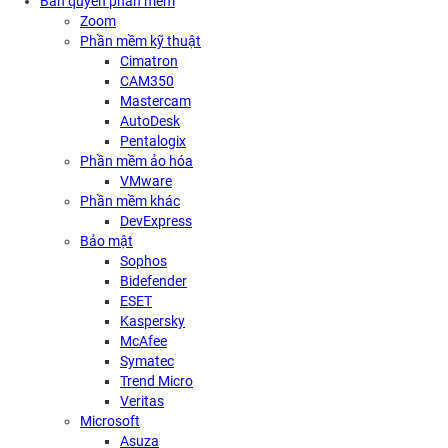
Bản quyền phần mềm
Zoom
Phần mềm kỹ thuật
Cimatron
CAM350
Mastercam
AutoDesk
Pentalogix
Phần mềm ảo hóa
VMware
Phần mềm khác
DevExpress
Bảo mật
Sophos
Bidefender
ESET
Kaspersky
McAfee
Symatec
Trend Micro
Veritas
Microsoft
Asuza