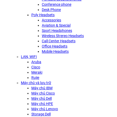
Conference phone
Desk Phone
Poly Headsets
Accessories
Aviation & Special
Sport Headphones
Wireless Strereo Headsets
Call Center Headsets
Office Headsets
Mobile Headsets
LAN, WIFI
Aruba
Cisco
Meraki
Rujie
Máy chủ và lưu trữ
Máy chủ IBM
Máy chủ Cisco
Máy chủ Dell
Máy chủ HPE
Máy chủ Lenovo
Storage Dell