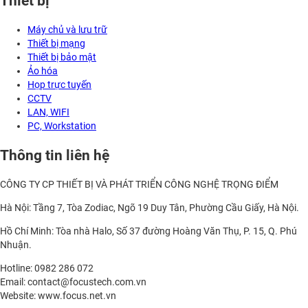
Thiết bị
Máy chủ và lưu trữ
Thiết bị mạng
Thiết bị bảo mật
Ảo hóa
Họp trực tuyến
CCTV
LAN, WIFI
PC, Workstation
Thông tin liên hệ
CÔNG TY CP THIẾT BỊ VÀ PHÁT TRIỂN CÔNG NGHỆ TRỌNG ĐIỂM
Hà Nội: Tầng 7, Tòa Zodiac, Ngõ 19 Duy Tân, Phường Cầu Giấy, Hà Nội.
Hồ Chí Minh: Tòa nhà Halo, Số 37 đường Hoàng Văn Thụ, P. 15, Q. Phú
Nhuận.
Hotline: 0982 286 072
Email: contact@focustech.com.vn
Website: www.focus.net.vn