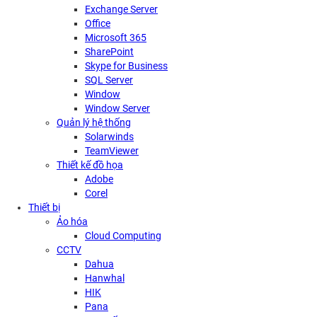
Exchange Server
Office
Microsoft 365
SharePoint
Skype for Business
SQL Server
Window
Window Server
Quản lý hệ thống
Solarwinds
TeamViewer
Thiết kế đồ họa
Adobe
Corel
Thiết bị
Ảo hóa
Cloud Computing
CCTV
Dahua
Hanwhal
HIK
Pana