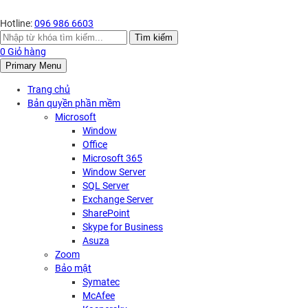
Hotline:
096 986 6603
Search
Tìm kiếm
for:
0
Giỏ hàng
Primary Menu
Trang chủ
Bản quyền phần mềm
Microsoft
Window
Office
Microsoft 365
Window Server
SQL Server
Exchange Server
SharePoint
Skype for Business
Asuza
Zoom
Bảo mật
Symatec
McAfee