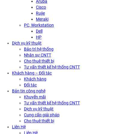
Aruba
Cisco
Rujie
Meraki
PC, Workstation
Dell
HP
Dịch vụ kỹ thuật
Bảo trì hệ thống
Nhân sự CNTT
Cho thuê thiết bị
Tư vấn thiết kế hệ thống CNTT
Khách hàng – Đối tác
Khách hàng
Đối tác
Bản tin công nghệ
Khuyến mãi
Tư vấn thiết kế hệ thống CNTT
Dịch vụ kỹ thuật
Cung cấp giải pháp
Cho thuê thiết bị
Liên Hệ
Liên Hệ