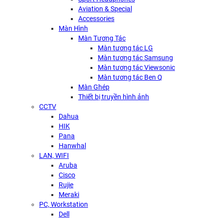
Aviation & Special
Accessories
Màn Hình
Màn Tương Tác
Màn tương tác LG
Màn tương tác Samsung
Màn tương tác Viewsonic
Màn tương tác Ben Q
Màn Ghép
Thiết bị truyền hình ảnh
CCTV
Dahua
HIK
Pana
Hanwhal
LAN, WIFI
Aruba
Cisco
Rujie
Meraki
PC, Workstation
Dell