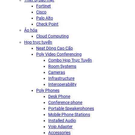
Thiết bị bảo mật
Fortinet
Cisco
Palo Alto
Check Point
Ảo hóa
Cloud Computing
Họp trực tuyến
Neat Dòng Cao Cấp
Poly Video Conferencing
Combo Họp Trực Tuyến
Room Systems
Cameras
Infrastructure
Interoperability
Poly Phones
Desk Phone
Conference phone
Portable Speakerphones
Mobile Phone Stations
Installed Audio
Voip Adapter
Accessories