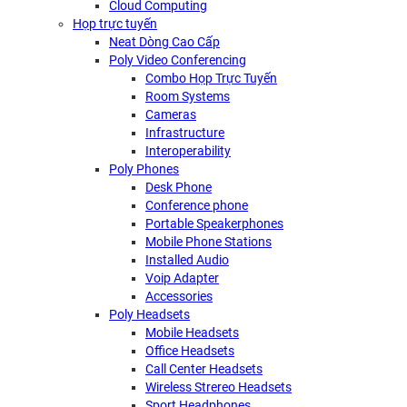
Cloud Computing
Họp trực tuyến
Neat Dòng Cao Cấp
Poly Video Conferencing
Combo Họp Trực Tuyến
Room Systems
Cameras
Infrastructure
Interoperability
Poly Phones
Desk Phone
Conference phone
Portable Speakerphones
Mobile Phone Stations
Installed Audio
Voip Adapter
Accessories
Poly Headsets
Mobile Headsets
Office Headsets
Call Center Headsets
Wireless Strereo Headsets
Sport Headphones