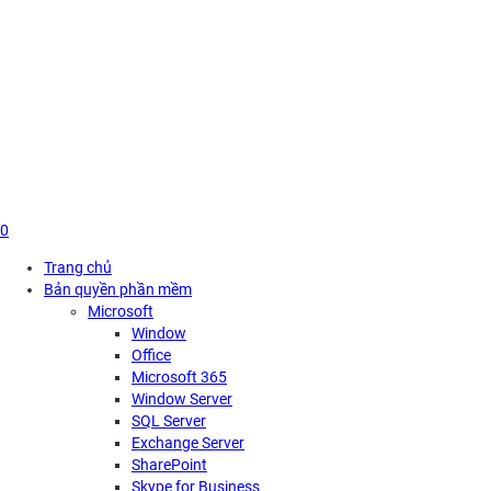
Skip
to
content
0
Trang chủ
Bản quyền phần mềm
Microsoft
Window
Office
Microsoft 365
Window Server
SQL Server
Exchange Server
SharePoint
Skype for Business