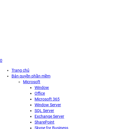
Skip
to
content
0
Trang chủ
Bản quyền phần mềm
Microsoft
Window
Office
Microsoft 365
Window Server
SQL Server
Exchange Server
SharePoint
Skype for Business