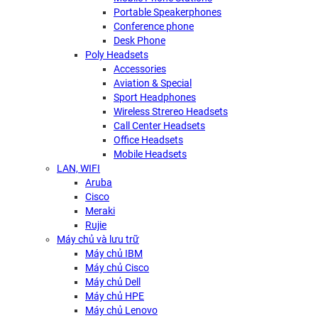
Portable Speakerphones
Conference phone
Desk Phone
Poly Headsets
Accessories
Aviation & Special
Sport Headphones
Wireless Strereo Headsets
Call Center Headsets
Office Headsets
Mobile Headsets
LAN, WIFI
Aruba
Cisco
Meraki
Rujie
Máy chủ và lưu trữ
Máy chủ IBM
Máy chủ Cisco
Máy chủ Dell
Máy chủ HPE
Máy chủ Lenovo