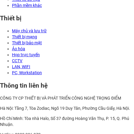
Phần mềm khác
Thiết bị
Máy chủ và lưu trữ
Thiết bị mạng
Thiết bị bảo mật
Ảo hóa
Họp trực tuyến
CCTV
LAN, WIFI
PC, Workstation
Thông tin liên hệ
CÔNG TY CP THIẾT BỊ VÀ PHÁT TRIỂN CÔNG NGHỆ TRỌNG ĐIỂM
Hà Nội: Tầng 7, Tòa Zodiac, Ngõ 19 Duy Tân, Phường Cầu Giấy, Hà Nội.
Hồ Chí Minh: Tòa nhà Halo, Số 37 đường Hoàng Văn Thụ, P. 15, Q. Phú
Nhuận.