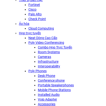
Thiết bị bảo mật
Fortinet
Cisco
Palo Alto
Check Point
Ảo hóa
Cloud Computing
Họp trực tuyến
Neat Dòng Cao Cấp
Poly Video Conferencing
Combo Họp Trực Tuyến
Room Systems
Cameras
Infrastructure
Interoperability
Poly Phones
Desk Phone
Conference phone
Portable Speakerphones
Mobile Phone Stations
Installed Audio
Voip Adapter
Accessories