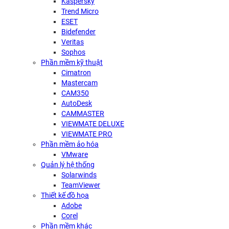
Kaspersky
Trend Micro
ESET
Bidefender
Veritas
Sophos
Phần mềm kỹ thuật
Cimatron
Mastercam
CAM350
AutoDesk
CAMMASTER
VIEWMATE DELUXE
VIEWMATE PRO
Phần mềm ảo hóa
VMware
Quản lý hệ thống
Solarwinds
TeamViewer
Thiết kế đồ họa
Adobe
Corel
Phần mềm khác