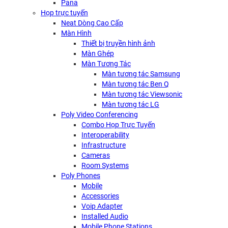
Pana
Họp trực tuyến
Neat Dòng Cao Cấp
Màn Hình
Thiết bị truyền hình ảnh
Màn Ghép
Màn Tương Tác
Màn tương tác Samsung
Màn tương tác Ben Q
Màn tương tác Viewsonic
Màn tương tác LG
Poly Video Conferencing
Combo Họp Trực Tuyến
Interoperability
Infrastructure
Cameras
Room Systems
Poly Phones
Mobile
Accessories
Voip Adapter
Installed Audio
Mobile Phone Stations