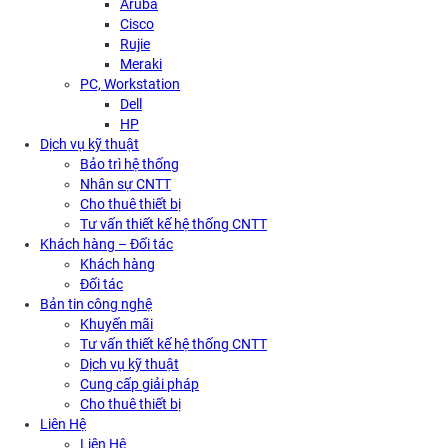
Aruba
Cisco
Rujie
Meraki
PC, Workstation
Dell
HP
Dịch vụ kỹ thuật
Bảo trì hệ thống
Nhân sự CNTT
Cho thuê thiết bị
Tư vấn thiết kế hệ thống CNTT
Khách hàng – Đối tác
Khách hàng
Đối tác
Bản tin công nghệ
Khuyến mãi
Tư vấn thiết kế hệ thống CNTT
Dịch vụ kỹ thuật
Cung cấp giải pháp
Cho thuê thiết bị
Liên Hệ
Liên Hệ