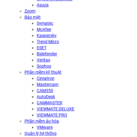
Asuza
Zoom
Bảo mật
Symatec
McAfee
Kaspersky
Trend Micro
ESET
Bidefender
Veritas
Sophos
Phần mềm kỹ thuật
Cimatron
Mastercam
CAM350
AutoDesk
CAMMASTER
VIEWMATE DELUXE
VIEWMATE PRO
Phần mềm ảo hóa
VMware
Quản lý hệ thống