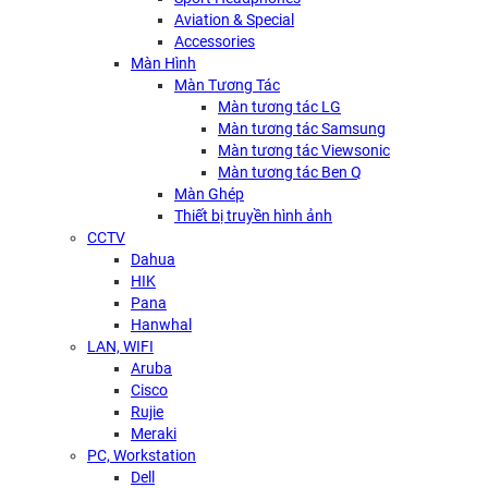
Aviation & Special
Accessories
Màn Hình
Màn Tương Tác
Màn tương tác LG
Màn tương tác Samsung
Màn tương tác Viewsonic
Màn tương tác Ben Q
Màn Ghép
Thiết bị truyền hình ảnh
CCTV
Dahua
HIK
Pana
Hanwhal
LAN, WIFI
Aruba
Cisco
Rujie
Meraki
PC, Workstation
Dell