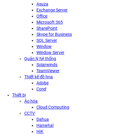
Asuza
Exchange Server
Office
Microsoft 365
SharePoint
Skype for Business
SQL Server
Window
Window Server
Quản lý hệ thống
Solarwinds
TeamViewer
Thiết kế đồ họa
Adobe
Corel
Thiết bị
Ảo hóa
Cloud Computing
CCTV
Dahua
Hanwhal
HIK