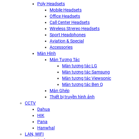
Poly Headsets
Mobile Headsets
Office Headsets
Call Center Headsets
Wireless Strereo Headsets
Sport Headphones
Aviation & Special
Accessories
Màn Hình
Màn Tương Tác
Màn tương tác LG
Màn tương tác Samsung
Màn tương tác Viewsonic
Màn tương tác Ben Q
Màn Ghép
Thiết bị truyền hình ảnh
CCTV
Dahua
HIK
Pana
Hanwhal
LAN, WIFI