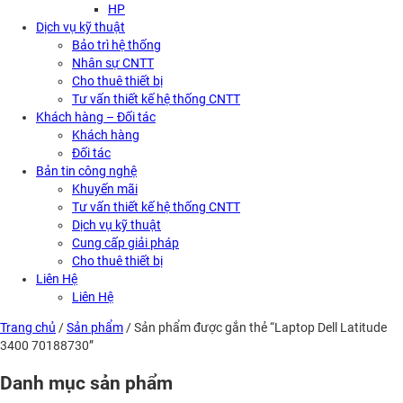
HP
Dịch vụ kỹ thuật
Bảo trì hệ thống
Nhân sự CNTT
Cho thuê thiết bị
Tư vấn thiết kế hệ thống CNTT
Khách hàng – Đối tác
Khách hàng
Đối tác
Bản tin công nghệ
Khuyến mãi
Tư vấn thiết kế hệ thống CNTT
Dịch vụ kỹ thuật
Cung cấp giải pháp
Cho thuê thiết bị
Liên Hệ
Liên Hệ
Trang chủ
/
Sản phẩm
/ Sản phẩm được gắn thẻ “Laptop Dell Latitude
3400 70188730”
Danh mục sản phẩm