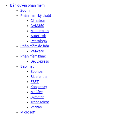
Bản quyền phần mềm
Zoom
Phần mềm kỹ thuật
Cimatron
CAM350
Mastercam
AutoDesk
Pentalogix
Phần mềm ảo hóa
VMware
Phần mềm khác
DevExpress
Bảo mật
Sophos
Bidefender
ESET
Kaspersky
McAfee
Symatec
Trend Micro
Veritas
Microsoft