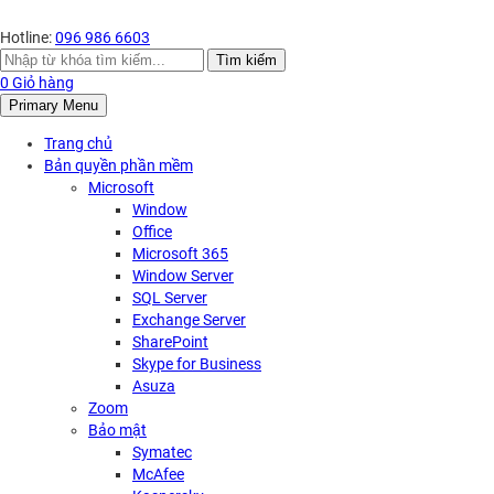
Hotline:
096 986 6603
Search
Tìm kiếm
for:
0
Giỏ hàng
Primary Menu
Trang chủ
Bản quyền phần mềm
Microsoft
Window
Office
Microsoft 365
Window Server
SQL Server
Exchange Server
SharePoint
Skype for Business
Asuza
Zoom
Bảo mật
Symatec
McAfee