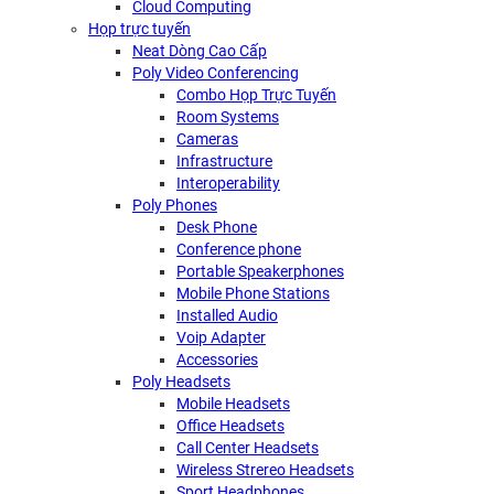
Cloud Computing
Họp trực tuyến
Neat Dòng Cao Cấp
Poly Video Conferencing
Combo Họp Trực Tuyến
Room Systems
Cameras
Infrastructure
Interoperability
Poly Phones
Desk Phone
Conference phone
Portable Speakerphones
Mobile Phone Stations
Installed Audio
Voip Adapter
Accessories
Poly Headsets
Mobile Headsets
Office Headsets
Call Center Headsets
Wireless Strereo Headsets
Sport Headphones