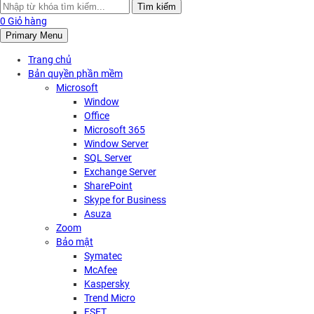
Search
Tìm kiếm
for:
0
Giỏ hàng
Primary Menu
Trang chủ
Bản quyền phần mềm
Microsoft
Window
Office
Microsoft 365
Window Server
SQL Server
Exchange Server
SharePoint
Skype for Business
Asuza
Zoom
Bảo mật
Symatec
McAfee
Kaspersky
Trend Micro
ESET