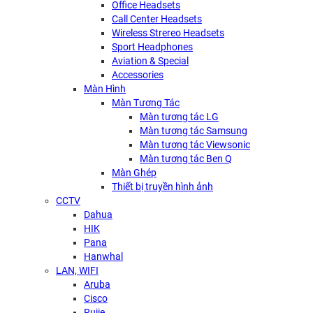
Office Headsets
Call Center Headsets
Wireless Strereo Headsets
Sport Headphones
Aviation & Special
Accessories
Màn Hình
Màn Tương Tác
Màn tương tác LG
Màn tương tác Samsung
Màn tương tác Viewsonic
Màn tương tác Ben Q
Màn Ghép
Thiết bị truyền hình ảnh
CCTV
Dahua
HIK
Pana
Hanwhal
LAN, WIFI
Aruba
Cisco
Rujie