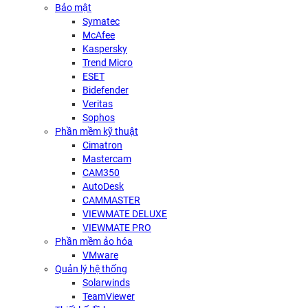
Bảo mật
Symatec
McAfee
Kaspersky
Trend Micro
ESET
Bidefender
Veritas
Sophos
Phần mềm kỹ thuật
Cimatron
Mastercam
CAM350
AutoDesk
CAMMASTER
VIEWMATE DELUXE
VIEWMATE PRO
Phần mềm ảo hóa
VMware
Quản lý hệ thống
Solarwinds
TeamViewer