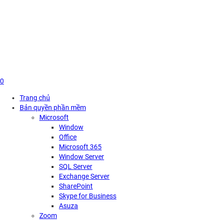
Skip
to
content
0
Trang chủ
Bản quyền phần mềm
Microsoft
Window
Office
Microsoft 365
Window Server
SQL Server
Exchange Server
SharePoint
Skype for Business
Asuza
Zoom