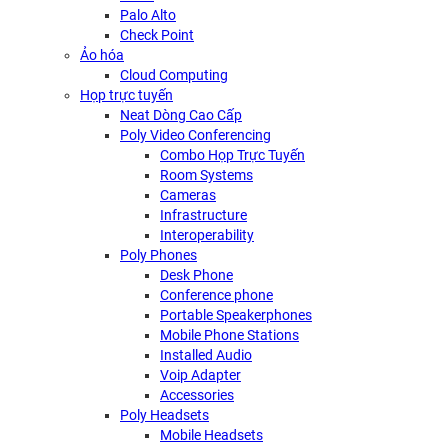
Palo Alto
Check Point
Ảo hóa
Cloud Computing
Họp trực tuyến
Neat Dòng Cao Cấp
Poly Video Conferencing
Combo Họp Trực Tuyến
Room Systems
Cameras
Infrastructure
Interoperability
Poly Phones
Desk Phone
Conference phone
Portable Speakerphones
Mobile Phone Stations
Installed Audio
Voip Adapter
Accessories
Poly Headsets
Mobile Headsets