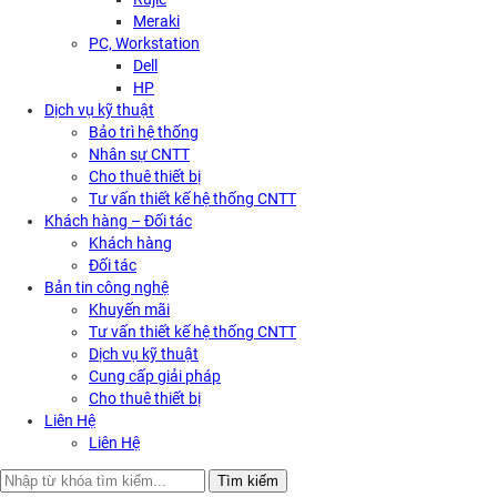
Meraki
PC, Workstation
Dell
HP
Dịch vụ kỹ thuật
Bảo trì hệ thống
Nhân sự CNTT
Cho thuê thiết bị
Tư vấn thiết kế hệ thống CNTT
Khách hàng – Đối tác
Khách hàng
Đối tác
Bản tin công nghệ
Khuyến mãi
Tư vấn thiết kế hệ thống CNTT
Dịch vụ kỹ thuật
Cung cấp giải pháp
Cho thuê thiết bị
Liên Hệ
Liên Hệ
Search
Tìm kiếm