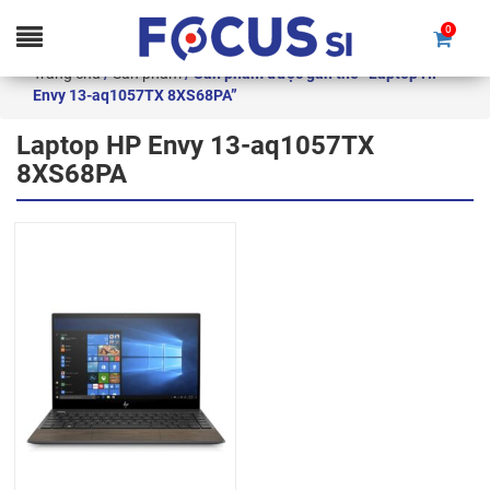
0
Skip
Trang chủ
/
Sản phẩm
/ Sản phẩm được gắn thẻ “Laptop HP
to
Envy 13-aq1057TX 8XS68PA”
content
Laptop HP Envy 13-aq1057TX
8XS68PA