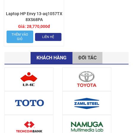
Laptop HP Envy 13-aq1057TX
8XS68PA
Giá:
28,770,000
đ
THÊM VÀO
LIÊN HỆ
GIỎ
KHÁCH HÀNG
ĐỐI TÁC