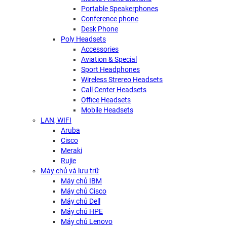
Portable Speakerphones
Conference phone
Desk Phone
Poly Headsets
Accessories
Aviation & Special
Sport Headphones
Wireless Strereo Headsets
Call Center Headsets
Office Headsets
Mobile Headsets
LAN, WIFI
Aruba
Cisco
Meraki
Rujie
Máy chủ và lưu trữ
Máy chủ IBM
Máy chủ Cisco
Máy chủ Dell
Máy chủ HPE
Máy chủ Lenovo