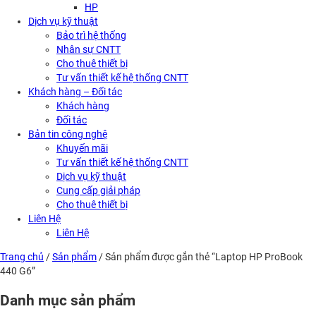
HP
Dịch vụ kỹ thuật
Bảo trì hệ thống
Nhân sự CNTT
Cho thuê thiết bị
Tư vấn thiết kế hệ thống CNTT
Khách hàng – Đối tác
Khách hàng
Đối tác
Bản tin công nghệ
Khuyến mãi
Tư vấn thiết kế hệ thống CNTT
Dịch vụ kỹ thuật
Cung cấp giải pháp
Cho thuê thiết bị
Liên Hệ
Liên Hệ
Trang chủ
/
Sản phẩm
/ Sản phẩm được gắn thẻ “Laptop HP ProBook
440 G6”
Danh mục sản phẩm