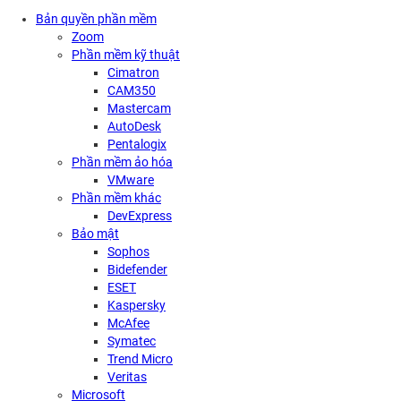
Bản quyền phần mềm
Zoom
Phần mềm kỹ thuật
Cimatron
CAM350
Mastercam
AutoDesk
Pentalogix
Phần mềm ảo hóa
VMware
Phần mềm khác
DevExpress
Bảo mật
Sophos
Bidefender
ESET
Kaspersky
McAfee
Symatec
Trend Micro
Veritas
Microsoft