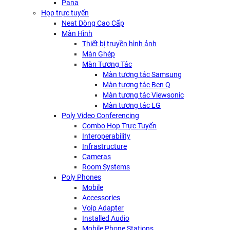
Pana
Họp trực tuyến
Neat Dòng Cao Cấp
Màn Hình
Thiết bị truyền hình ảnh
Màn Ghép
Màn Tương Tác
Màn tương tác Samsung
Màn tương tác Ben Q
Màn tương tác Viewsonic
Màn tương tác LG
Poly Video Conferencing
Combo Họp Trực Tuyến
Interoperability
Infrastructure
Cameras
Room Systems
Poly Phones
Mobile
Accessories
Voip Adapter
Installed Audio
Mobile Phone Stations