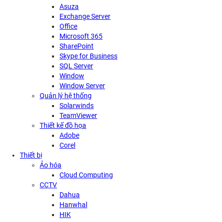
Asuza
Exchange Server
Office
Microsoft 365
SharePoint
Skype for Business
SQL Server
Window
Window Server
Quản lý hệ thống
Solarwinds
TeamViewer
Thiết kế đồ họa
Adobe
Corel
Thiết bị
Ảo hóa
Cloud Computing
CCTV
Dahua
Hanwhal
HIK