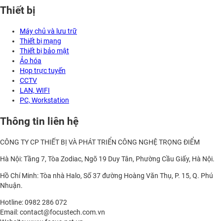
Thiết bị
Máy chủ và lưu trữ
Thiết bị mạng
Thiết bị bảo mật
Ảo hóa
Họp trực tuyến
CCTV
LAN, WIFI
PC, Workstation
Thông tin liên hệ
CÔNG TY CP THIẾT BỊ VÀ PHÁT TRIỂN CÔNG NGHỆ TRỌNG ĐIỂM
Hà Nội: Tầng 7, Tòa Zodiac, Ngõ 19 Duy Tân, Phường Cầu Giấy, Hà Nội.
Hồ Chí Minh: Tòa nhà Halo, Số 37 đường Hoàng Văn Thụ, P. 15, Q. Phú
Nhuận.
Hotline: 0982 286 072
Email: contact@focustech.com.vn