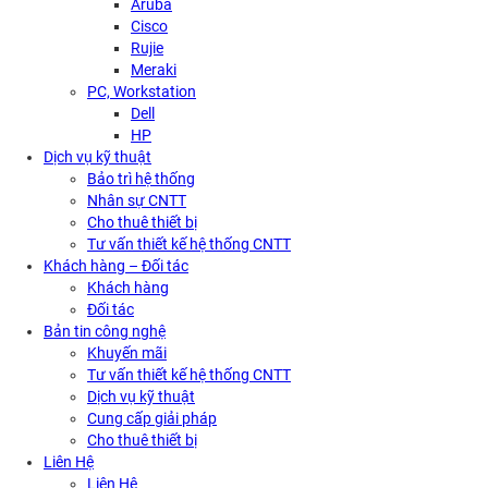
Aruba
Cisco
Rujie
Meraki
PC, Workstation
Dell
HP
Dịch vụ kỹ thuật
Bảo trì hệ thống
Nhân sự CNTT
Cho thuê thiết bị
Tư vấn thiết kế hệ thống CNTT
Khách hàng – Đối tác
Khách hàng
Đối tác
Bản tin công nghệ
Khuyến mãi
Tư vấn thiết kế hệ thống CNTT
Dịch vụ kỹ thuật
Cung cấp giải pháp
Cho thuê thiết bị
Liên Hệ
Liên Hệ