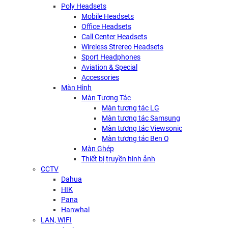
Poly Headsets
Mobile Headsets
Office Headsets
Call Center Headsets
Wireless Strereo Headsets
Sport Headphones
Aviation & Special
Accessories
Màn Hình
Màn Tương Tác
Màn tương tác LG
Màn tương tác Samsung
Màn tương tác Viewsonic
Màn tương tác Ben Q
Màn Ghép
Thiết bị truyền hình ảnh
CCTV
Dahua
HIK
Pana
Hanwhal
LAN, WIFI