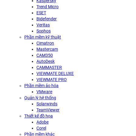
Kaspersky
Trend Micro
ESET
Bidefender
Veritas
Sophos
Phần mềm kỹ thuật
Cimatron
Mastercam
CAM350
AutoDesk
CAMMASTER
VIEWMATE DELUXE
VIEWMATE PRO
Phần mềm ảo hóa
VMware
Quản lý hệ thống
Solarwinds
TeamViewer
Thiết kế đồ họa
Adobe
Corel
Phần mềm khác