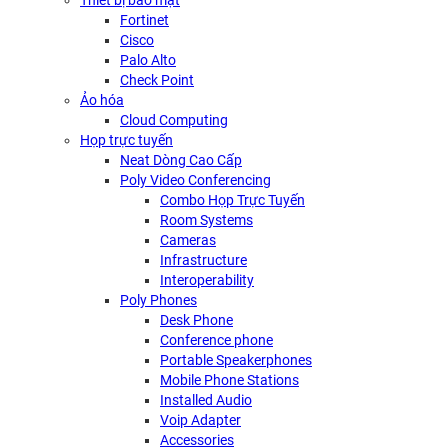
Thiết bị bảo mật
Fortinet
Cisco
Palo Alto
Check Point
Ảo hóa
Cloud Computing
Họp trực tuyến
Neat Dòng Cao Cấp
Poly Video Conferencing
Combo Họp Trực Tuyến
Room Systems
Cameras
Infrastructure
Interoperability
Poly Phones
Desk Phone
Conference phone
Portable Speakerphones
Mobile Phone Stations
Installed Audio
Voip Adapter
Accessories