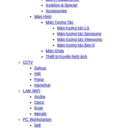
Aviation & Special
Accessories
Màn Hình
Màn Tương Tác
Màn tương tác LG
Màn tương tác Samsung
Màn tương tác Viewsonic
Màn tương tác Ben Q
Màn Ghép
Thiết bị truyền hình ảnh
CCTV
Dahua
HIK
Pana
Hanwhal
LAN, WIFI
Aruba
Cisco
Rujie
Meraki
PC, Workstation
Dell