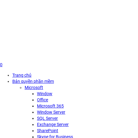
Skip
to
content
0
Trang chủ
Bản quyền phần mềm
Microsoft
Window
Office
Microsoft 365
Window Server
SQL Server
Exchange Server
SharePoint
Skype for Business