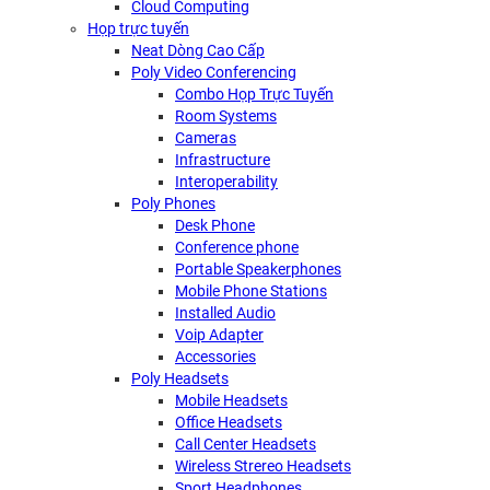
Cloud Computing
Họp trực tuyến
Neat Dòng Cao Cấp
Poly Video Conferencing
Combo Họp Trực Tuyến
Room Systems
Cameras
Infrastructure
Interoperability
Poly Phones
Desk Phone
Conference phone
Portable Speakerphones
Mobile Phone Stations
Installed Audio
Voip Adapter
Accessories
Poly Headsets
Mobile Headsets
Office Headsets
Call Center Headsets
Wireless Strereo Headsets
Sport Headphones