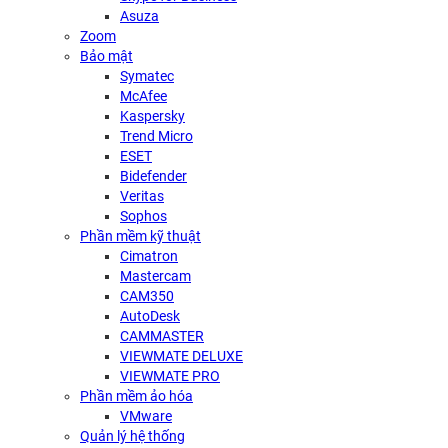
Asuza
Zoom
Bảo mật
Symatec
McAfee
Kaspersky
Trend Micro
ESET
Bidefender
Veritas
Sophos
Phần mềm kỹ thuật
Cimatron
Mastercam
CAM350
AutoDesk
CAMMASTER
VIEWMATE DELUXE
VIEWMATE PRO
Phần mềm ảo hóa
VMware
Quản lý hệ thống