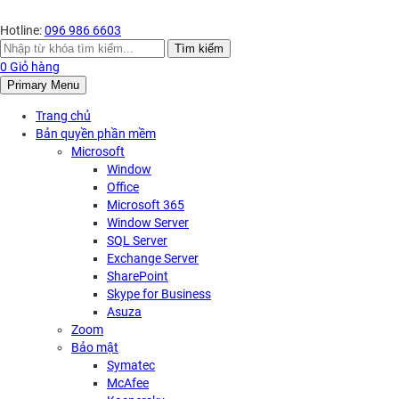
Hotline:
096 986 6603
Search
Tìm kiếm
for:
0
Giỏ hàng
Primary Menu
Trang chủ
Bản quyền phần mềm
Microsoft
Window
Office
Microsoft 365
Window Server
SQL Server
Exchange Server
SharePoint
Skype for Business
Asuza
Zoom
Bảo mật
Symatec
McAfee