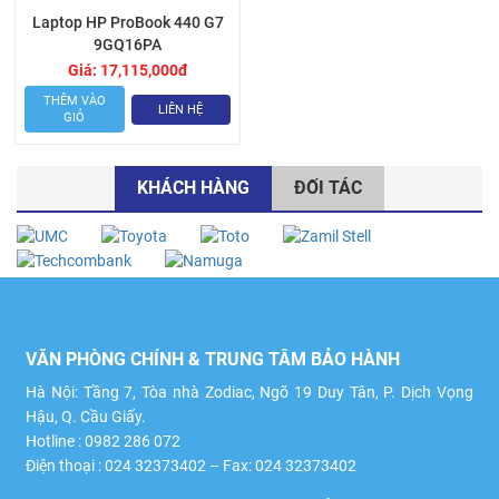
Laptop HP ProBook 440 G7
9GQ16PA
Giá:
17,115,000
đ
THÊM VÀO
LIÊN HỆ
GIỎ
KHÁCH HÀNG
ĐỐI TÁC
VĂN PHÒNG CHÍNH & TRUNG TÂM BẢO HÀNH
Hà Nội: Tầng 7, Tòa nhà Zodiac, Ngõ 19 Duy Tân, P. Dịch Vọng
Hậu, Q. Cầu Giấy.
Hotline : 0982 286 072
Điện thoại : 024 32373402 – Fax: 024 32373402