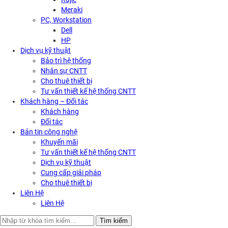
Meraki
PC, Workstation
Dell
HP
Dịch vụ kỹ thuật
Bảo trì hệ thống
Nhân sự CNTT
Cho thuê thiết bị
Tư vấn thiết kế hệ thống CNTT
Khách hàng – Đối tác
Khách hàng
Đối tác
Bản tin công nghệ
Khuyến mãi
Tư vấn thiết kế hệ thống CNTT
Dịch vụ kỹ thuật
Cung cấp giải pháp
Cho thuê thiết bị
Liên Hệ
Liên Hệ
Search
Tìm kiếm