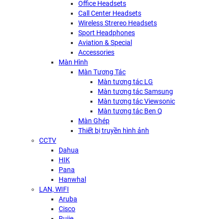
Office Headsets
Call Center Headsets
Wireless Strereo Headsets
Sport Headphones
Aviation & Special
Accessories
Màn Hình
Màn Tương Tác
Màn tương tác LG
Màn tương tác Samsung
Màn tương tác Viewsonic
Màn tương tác Ben Q
Màn Ghép
Thiết bị truyền hình ảnh
CCTV
Dahua
HIK
Pana
Hanwhal
LAN, WIFI
Aruba
Cisco
Rujie