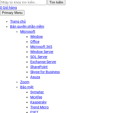
Search
Tìm kiếm
for:
0
Giỏ hàng
Primary Menu
Trang chủ
Bản quyền phần mềm
Microsoft
Window
Office
Microsoft 365
Window Server
SQL Server
Exchange Server
SharePoint
Skype for Business
Asuza
Zoom
Bảo mật
Symatec
McAfee
Kaspersky
Trend Micro
ESET