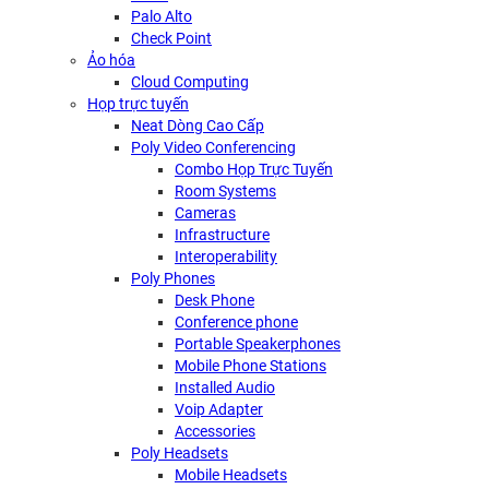
Palo Alto
Check Point
Ảo hóa
Cloud Computing
Họp trực tuyến
Neat Dòng Cao Cấp
Poly Video Conferencing
Combo Họp Trực Tuyến
Room Systems
Cameras
Infrastructure
Interoperability
Poly Phones
Desk Phone
Conference phone
Portable Speakerphones
Mobile Phone Stations
Installed Audio
Voip Adapter
Accessories
Poly Headsets
Mobile Headsets