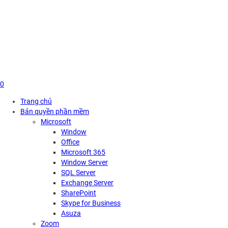
Skip
to
content
0
Trang chủ
Bản quyền phần mềm
Microsoft
Window
Office
Microsoft 365
Window Server
SQL Server
Exchange Server
SharePoint
Skype for Business
Asuza
Zoom