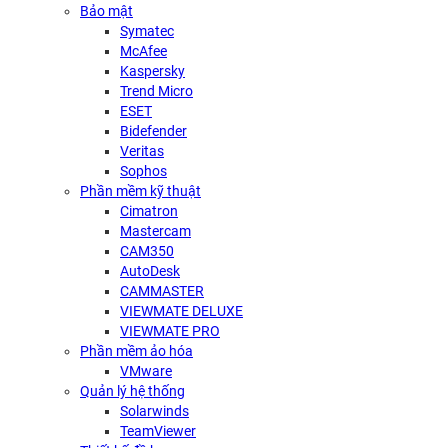
Bảo mật
Symatec
McAfee
Kaspersky
Trend Micro
ESET
Bidefender
Veritas
Sophos
Phần mềm kỹ thuật
Cimatron
Mastercam
CAM350
AutoDesk
CAMMASTER
VIEWMATE DELUXE
VIEWMATE PRO
Phần mềm ảo hóa
VMware
Quản lý hệ thống
Solarwinds
TeamViewer