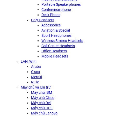
Portable Speakerphones
Conference phone
Desk Phone
Poly Headsets
Accessories
Aviation & Special
Sport Headphones
Wireless Strereo Headsets
Call Center Headsets
Office Headsets
Mobile Headsets
LAN, WIFI
Aruba
Cisco
Meraki
Rujie
Máy chủ và lưu trữ
Máy chủ IBM
Máy chủ Cisco
Máy chủ Dell
Máy chủ HPE
Máy chủ Lenovo