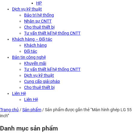
HP
Dịch vụ kỹ thuật
Bảo trì hệ thống
Nhân sự CNTT
Cho thuê thiết bị
Tư vấn thiết kế hệ thống CNTT
Khách hàng – Đối tác
Khách hàng
Đối tác
Bản tin công nghệ
Khuyến mãi
Tư vấn thiết kế hệ thống CNTT
Dịch vụ kỹ thuật
Cung cấp giải pháp
Cho thuê thiết bị
Liên Hệ
Liên Hệ
Trang chủ
/
Sản phẩm
/ Sản phẩm được gắn thẻ “Màn hình ghép LG 55
inch”
Danh mục sản phẩm