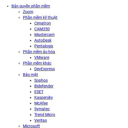
Bản quyền phần mềm
Zoom
Phần mềm kỹ thuật
Cimatron
CAM350
Mastercam
AutoDesk
Pentalogix
Phần mềm ảo hóa
VMware
Phần mềm khác
DevExpress
Bảo mật
Sophos
Bidefender
ESET
Kaspersky
McAfee
Symatec
Trend Micro
Veritas
Microsoft