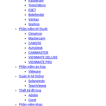
Kaspersky
Trend Micro
ESET
Bidefender
Veritas
Sophos
Phần mềm kỹ thuật
Cimatron
Mastercam
CAM350
AutoDesk
CAMMASTER
VIEWMATE DELUXE
VIEWMATE PRO
Phần mềm ảo hóa
VMware
Quản lý hệ thống
Solarwinds
TeamViewer
Thiết kế đồ họa
Adobe
Corel
Phần mềm khác