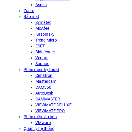
Asuza
Zoom
Bảo mật
Symatec
McAfee
Kaspersky
Trend Micro
ESET
Bidefender
Veritas
Sophos
Phần mềm kỹ thuật
Cimatron
Mastercam
CAM350
AutoDesk
CAMMASTER
VIEWMATE DELUXE
VIEWMATE PRO
Phần mềm ảo hóa
VMware
Quản lý hệ thống