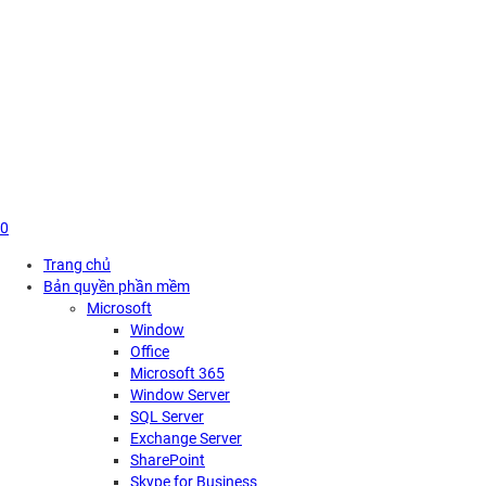
Skip
to
content
0
Trang chủ
Bản quyền phần mềm
Microsoft
Window
Office
Microsoft 365
Window Server
SQL Server
Exchange Server
SharePoint
Skype for Business