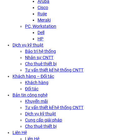
Aruba
Cisco
Rujie
Meraki
PC, Workstation
Dell
HP
Dịch vụ kỹ thuật
Bảo trì hệ thống
Nhân sự CNTT
Cho thuê thiết bị
Tư vấn thiết kế hệ thống CNTT
Khách hàng – Đối tác
Khách hàng
Đối tác
Bản tin công nghệ
Khuyến mãi
Tư vấn thiết kế hệ thống CNTT
Dịch vụ kỹ thuật
Cung cấp giải pháp
Cho thuê thiết bị
Liên Hệ
Liên Hệ