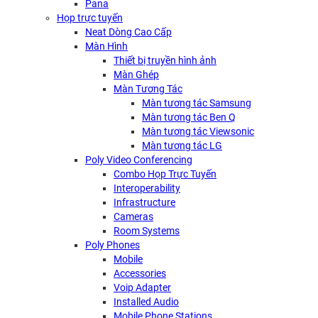
Pana
Họp trực tuyến
Neat Dòng Cao Cấp
Màn Hình
Thiết bị truyền hình ảnh
Màn Ghép
Màn Tương Tác
Màn tương tác Samsung
Màn tương tác Ben Q
Màn tương tác Viewsonic
Màn tương tác LG
Poly Video Conferencing
Combo Họp Trực Tuyến
Interoperability
Infrastructure
Cameras
Room Systems
Poly Phones
Mobile
Accessories
Voip Adapter
Installed Audio
Mobile Phone Stations