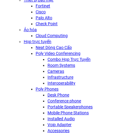
Thiết bị bảo mật
Fortinet
Cisco
Palo Alto
Check Point
Ảo hóa
Cloud Computing
Họp trực tuyến
Neat Dòng Cao Cấp
Poly Video Conferencing
Combo Họp Trực Tuyến
Room Systems
Cameras
Infrastructure
Interoperability
Poly Phones
Desk Phone
Conference phone
Portable Speakerphones
Mobile Phone Stations
Installed Audio
Voip Adapter
Accessories