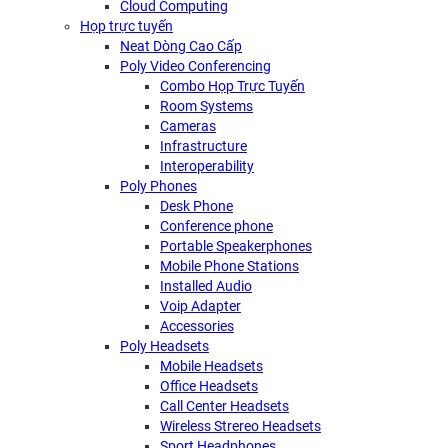
Cloud Computing
Họp trực tuyến
Neat Dòng Cao Cấp
Poly Video Conferencing
Combo Họp Trực Tuyến
Room Systems
Cameras
Infrastructure
Interoperability
Poly Phones
Desk Phone
Conference phone
Portable Speakerphones
Mobile Phone Stations
Installed Audio
Voip Adapter
Accessories
Poly Headsets
Mobile Headsets
Office Headsets
Call Center Headsets
Wireless Strereo Headsets
Sport Headphones