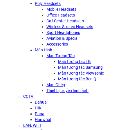
Poly Headsets
Mobile Headsets
Office Headsets
Call Center Headsets
Wireless Strereo Headsets
Sport Headphones
Aviation & Special
Accessories
Màn Hình
Màn Tương Tác
Màn tương tác LG
Màn tương tác Samsung
Màn tương tác Viewsonic
Màn tương tác Ben Q
Màn Ghép
Thiết bị truyền hình ảnh
CCTV
Dahua
HIK
Pana
Hanwhal
LAN, WIFI