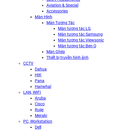
Aviation & Special
Accessories
Màn Hình
Màn Tương Tác
Màn tương tác LG
Màn tương tác Samsung
Màn tương tác Viewsonic
Màn tương tác Ben Q
Màn Ghép
Thiết bị truyền hình ảnh
CCTV
Dahua
HIK
Pana
Hanwhal
LAN, WIFI
Aruba
Cisco
Rujie
Meraki
PC, Workstation
Dell