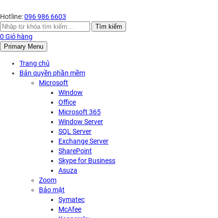
Hotline:
096 986 6603
Search
Tìm kiếm
for:
0
Giỏ hàng
Primary Menu
Trang chủ
Bản quyền phần mềm
Microsoft
Window
Office
Microsoft 365
Window Server
SQL Server
Exchange Server
SharePoint
Skype for Business
Asuza
Zoom
Bảo mật
Symatec
McAfee