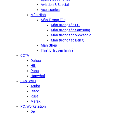
Aviation & Special
Accessories
Màn Hình
Màn Tương Tác
Màn tương tác LG
Màn tương tác Samsung
Màn tương tác Viewsonic
Màn tương tác Ben Q
Màn Ghép
Thiết bị truyền hình ảnh
CCTV
Dahua
HIK
Pana
Hanwhal
LAN, WIFI
Aruba
Cisco
Rujie
Meraki
PC, Workstation
Dell