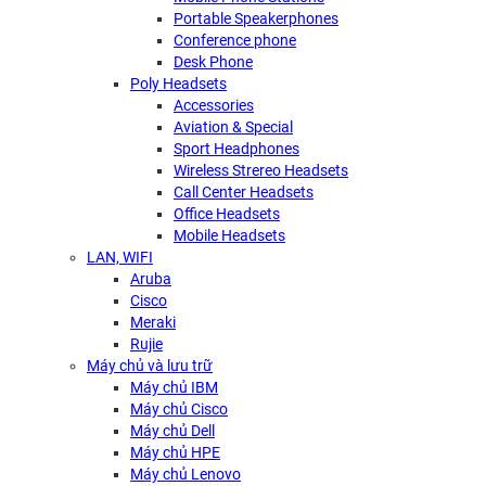
Portable Speakerphones
Conference phone
Desk Phone
Poly Headsets
Accessories
Aviation & Special
Sport Headphones
Wireless Strereo Headsets
Call Center Headsets
Office Headsets
Mobile Headsets
LAN, WIFI
Aruba
Cisco
Meraki
Rujie
Máy chủ và lưu trữ
Máy chủ IBM
Máy chủ Cisco
Máy chủ Dell
Máy chủ HPE
Máy chủ Lenovo