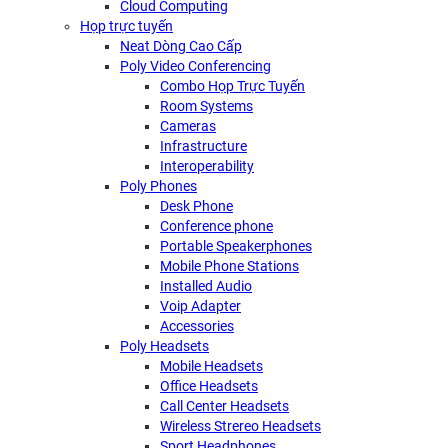
Cloud Computing
Họp trực tuyến
Neat Dòng Cao Cấp
Poly Video Conferencing
Combo Họp Trực Tuyến
Room Systems
Cameras
Infrastructure
Interoperability
Poly Phones
Desk Phone
Conference phone
Portable Speakerphones
Mobile Phone Stations
Installed Audio
Voip Adapter
Accessories
Poly Headsets
Mobile Headsets
Office Headsets
Call Center Headsets
Wireless Strereo Headsets
Sport Headphones