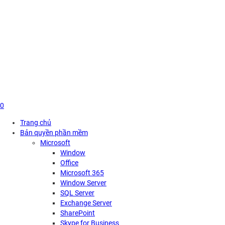
Skip
to
content
0
Trang chủ
Bản quyền phần mềm
Microsoft
Window
Office
Microsoft 365
Window Server
SQL Server
Exchange Server
SharePoint
Skype for Business