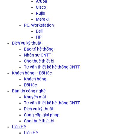
Aruba
Cisco
Rujie
Meraki
PC, Workstation
Dell
HP
Dịch vụ kỹ thuật
Bảo trì hệ thống
Nhân sự CNTT
Cho thuê thiết bị
Tư vấn thiết kế hệ thống CNTT
Khách hàng – Đối tác
Khách hàng
Đối tác
Bản tin công nghệ
Khuyến mãi
Tư vấn thiết kế hệ thống CNTT
Dịch vụ kỹ thuật
Cung cấp giải pháp
Cho thuê thiết bị
Liên Hệ
Liên Hệ