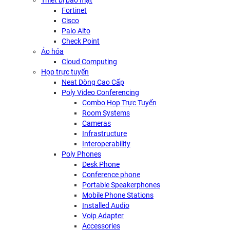
Thiết bị bảo mật
Fortinet
Cisco
Palo Alto
Check Point
Ảo hóa
Cloud Computing
Họp trực tuyến
Neat Dòng Cao Cấp
Poly Video Conferencing
Combo Họp Trực Tuyến
Room Systems
Cameras
Infrastructure
Interoperability
Poly Phones
Desk Phone
Conference phone
Portable Speakerphones
Mobile Phone Stations
Installed Audio
Voip Adapter
Accessories