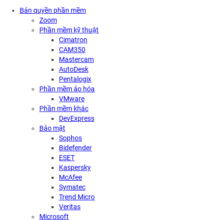
Bản quyền phần mềm
Zoom
Phần mềm kỹ thuật
Cimatron
CAM350
Mastercam
AutoDesk
Pentalogix
Phần mềm ảo hóa
VMware
Phần mềm khác
DevExpress
Bảo mật
Sophos
Bidefender
ESET
Kaspersky
McAfee
Symatec
Trend Micro
Veritas
Microsoft