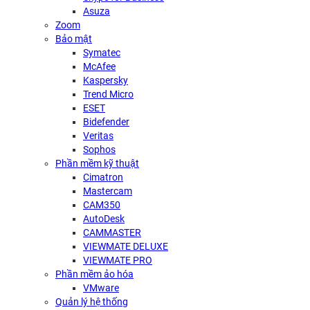
Asuza
Zoom
Bảo mật
Symatec
McAfee
Kaspersky
Trend Micro
ESET
Bidefender
Veritas
Sophos
Phần mềm kỹ thuật
Cimatron
Mastercam
CAM350
AutoDesk
CAMMASTER
VIEWMATE DELUXE
VIEWMATE PRO
Phần mềm ảo hóa
VMware
Quản lý hệ thống