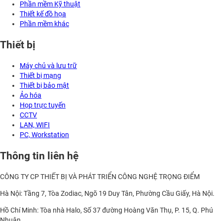
Phần mềm Kỹ thuật
Thiết kế đồ họa
Phần mềm khác
Thiết bị
Máy chủ và lưu trữ
Thiết bị mạng
Thiết bị bảo mật
Ảo hóa
Họp trực tuyến
CCTV
LAN, WIFI
PC, Workstation
Thông tin liên hệ
CÔNG TY CP THIẾT BỊ VÀ PHÁT TRIỂN CÔNG NGHỆ TRỌNG ĐIỂM
Hà Nội: Tầng 7, Tòa Zodiac, Ngõ 19 Duy Tân, Phường Cầu Giấy, Hà Nội.
Hồ Chí Minh: Tòa nhà Halo, Số 37 đường Hoàng Văn Thụ, P. 15, Q. Phú
Nhuận.