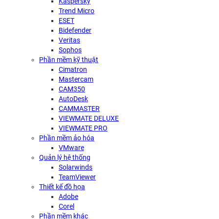
Kaspersky
Trend Micro
ESET
Bidefender
Veritas
Sophos
Phần mềm kỹ thuật
Cimatron
Mastercam
CAM350
AutoDesk
CAMMASTER
VIEWMATE DELUXE
VIEWMATE PRO
Phần mềm ảo hóa
VMware
Quản lý hệ thống
Solarwinds
TeamViewer
Thiết kế đồ họa
Adobe
Corel
Phần mềm khác