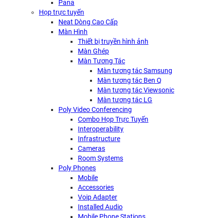
Pana
Họp trực tuyến
Neat Dòng Cao Cấp
Màn Hình
Thiết bị truyền hình ảnh
Màn Ghép
Màn Tương Tác
Màn tương tác Samsung
Màn tương tác Ben Q
Màn tương tác Viewsonic
Màn tương tác LG
Poly Video Conferencing
Combo Họp Trực Tuyến
Interoperability
Infrastructure
Cameras
Room Systems
Poly Phones
Mobile
Accessories
Voip Adapter
Installed Audio
Mobile Phone Stations