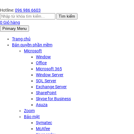
Hotline:
096 986 6603
Search
Tìm kiếm
for:
0
Giỏ hàng
Primary Menu
Trang chủ
Bản quyền phần mềm
Microsoft
Window
Office
Microsoft 365
Window Server
SQL Server
Exchange Server
SharePoint
Skype for Business
Asuza
Zoom
Bảo mật
Symatec
McAfee