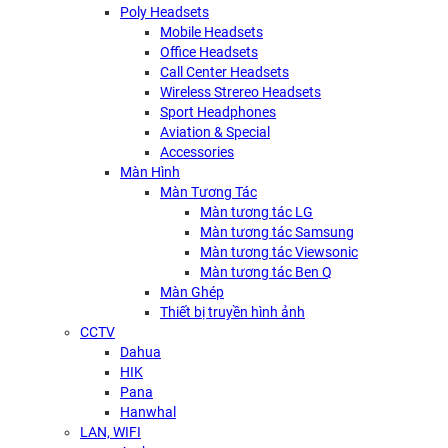
Poly Headsets
Mobile Headsets
Office Headsets
Call Center Headsets
Wireless Strereo Headsets
Sport Headphones
Aviation & Special
Accessories
Màn Hình
Màn Tương Tác
Màn tương tác LG
Màn tương tác Samsung
Màn tương tác Viewsonic
Màn tương tác Ben Q
Màn Ghép
Thiết bị truyền hình ảnh
CCTV
Dahua
HIK
Pana
Hanwhal
LAN, WIFI