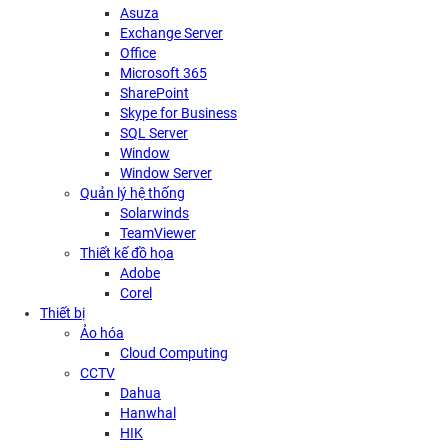
Asuza
Exchange Server
Office
Microsoft 365
SharePoint
Skype for Business
SQL Server
Window
Window Server
Quản lý hệ thống
Solarwinds
TeamViewer
Thiết kế đồ họa
Adobe
Corel
Thiết bị
Ảo hóa
Cloud Computing
CCTV
Dahua
Hanwhal
HIK