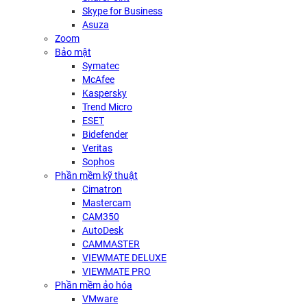
Skype for Business
Asuza
Zoom
Bảo mật
Symatec
McAfee
Kaspersky
Trend Micro
ESET
Bidefender
Veritas
Sophos
Phần mềm kỹ thuật
Cimatron
Mastercam
CAM350
AutoDesk
CAMMASTER
VIEWMATE DELUXE
VIEWMATE PRO
Phần mềm ảo hóa
VMware