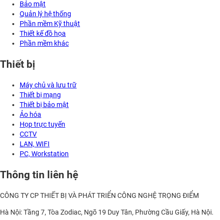
Bảo mật
Quản lý hệ thống
Phần mềm Kỹ thuật
Thiết kế đồ họa
Phần mềm khác
Thiết bị
Máy chủ và lưu trữ
Thiết bị mạng
Thiết bị bảo mật
Ảo hóa
Họp trực tuyến
CCTV
LAN, WIFI
PC, Workstation
Thông tin liên hệ
CÔNG TY CP THIẾT BỊ VÀ PHÁT TRIỂN CÔNG NGHỆ TRỌNG ĐIỂM
Hà Nội: Tầng 7, Tòa Zodiac, Ngõ 19 Duy Tân, Phường Cầu Giấy, Hà Nội.