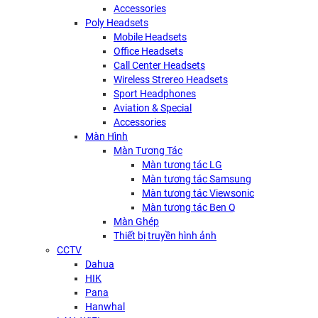
Accessories
Poly Headsets
Mobile Headsets
Office Headsets
Call Center Headsets
Wireless Strereo Headsets
Sport Headphones
Aviation & Special
Accessories
Màn Hình
Màn Tương Tác
Màn tương tác LG
Màn tương tác Samsung
Màn tương tác Viewsonic
Màn tương tác Ben Q
Màn Ghép
Thiết bị truyền hình ảnh
CCTV
Dahua
HIK
Pana
Hanwhal