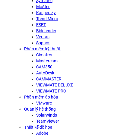
Symatec
McAfee
Kaspersky
Trend Micro
ESET
Bidefender
Veritas
Sophos
Phần mềm kỹ thuật
Cimatron
Mastercam
CAM350
AutoDesk
CAMMASTER
VIEWMATE DELUXE
VIEWMATE PRO
Phần mềm ảo hóa
VMware
Quản lý hệ thống
Solarwinds
TeamViewer
Thiết kế đồ họa
Adobe