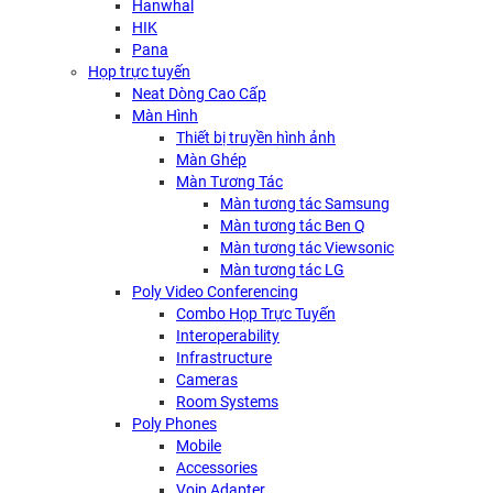
Hanwhal
HIK
Pana
Họp trực tuyến
Neat Dòng Cao Cấp
Màn Hình
Thiết bị truyền hình ảnh
Màn Ghép
Màn Tương Tác
Màn tương tác Samsung
Màn tương tác Ben Q
Màn tương tác Viewsonic
Màn tương tác LG
Poly Video Conferencing
Combo Họp Trực Tuyến
Interoperability
Infrastructure
Cameras
Room Systems
Poly Phones
Mobile
Accessories
Voip Adapter