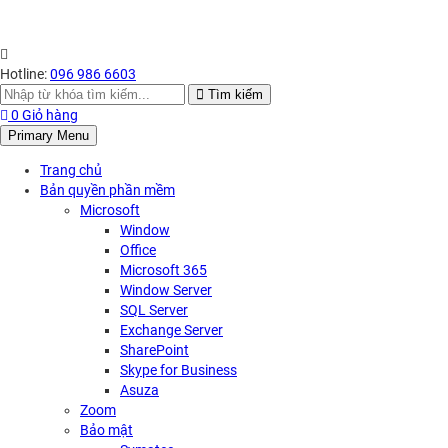
Hotline:
096 986 6603
Search
Tìm kiếm
for:
0
Giỏ hàng
Primary Menu
Trang chủ
Bản quyền phần mềm
Microsoft
Window
Office
Microsoft 365
Window Server
SQL Server
Exchange Server
SharePoint
Skype for Business
Asuza
Zoom
Bảo mật