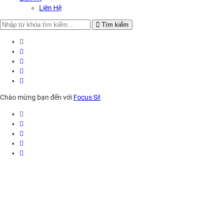
Liên Hệ
Search
Tìm kiếm
for:
Chào mừng bạn đến với
Focus Si!