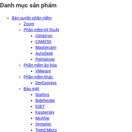
Danh mục sản phẩm
Bản quyền phần mềm
Zoom
Phần mềm kỹ thuật
Cimatron
CAM350
Mastercam
AutoDesk
Pentalogix
Phần mềm ảo hóa
VMware
Phần mềm khác
DevExpress
Bảo mật
Sophos
Bidefender
ESET
Kaspersky
McAfee
Symatec
Trend Micro