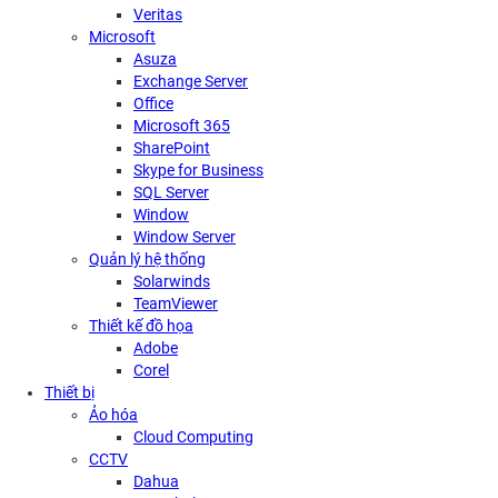
Veritas
Microsoft
Asuza
Exchange Server
Office
Microsoft 365
SharePoint
Skype for Business
SQL Server
Window
Window Server
Quản lý hệ thống
Solarwinds
TeamViewer
Thiết kế đồ họa
Adobe
Corel
Thiết bị
Ảo hóa
Cloud Computing
CCTV
Dahua