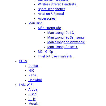
Wireless Strereo Headsets
Sport Headphones
Aviation & Special
Accessories
Màn Hình
Màn Tương Tác
Màn tương tác LG
Màn tương tác Samsung
Màn tương tác Viewsonic
Màn tương tác Ben Q
Màn Ghép
Thiết bị truyền hình ảnh
CCTV
Dahua
HIK
Pana
Hanwhal
LAN, WIFI
Aruba
Cisco
Rujie
Meraki