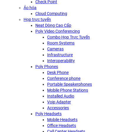
Check Point
Ảo hóa
Cloud Computing
Họp trực tuyến
Neat Dòng Cao Cấp
Poly Video Conferencing
Combo Họp Trực Tuyến
Room Systems
Cameras
Infrastructure
Interoperability
Poly Phones
Desk Phone
Conference phone
Portable Speakerphones
Mobile Phone Stations
Installed Audio
Voip Adapter
Accessories
Poly Headsets
Mobile Headsets
Office Headsets
Call Center Headsets