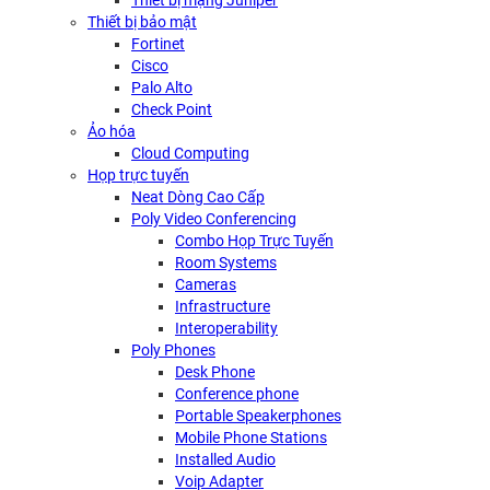
Thiết bị mạng Juniper
Thiết bị bảo mật
Fortinet
Cisco
Palo Alto
Check Point
Ảo hóa
Cloud Computing
Họp trực tuyến
Neat Dòng Cao Cấp
Poly Video Conferencing
Combo Họp Trực Tuyến
Room Systems
Cameras
Infrastructure
Interoperability
Poly Phones
Desk Phone
Conference phone
Portable Speakerphones
Mobile Phone Stations
Installed Audio
Voip Adapter