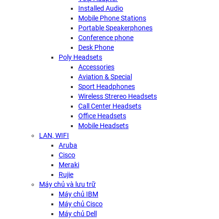
Installed Audio
Mobile Phone Stations
Portable Speakerphones
Conference phone
Desk Phone
Poly Headsets
Accessories
Aviation & Special
Sport Headphones
Wireless Strereo Headsets
Call Center Headsets
Office Headsets
Mobile Headsets
LAN, WIFI
Aruba
Cisco
Meraki
Rujie
Máy chủ và lưu trữ
Máy chủ IBM
Máy chủ Cisco
Máy chủ Dell