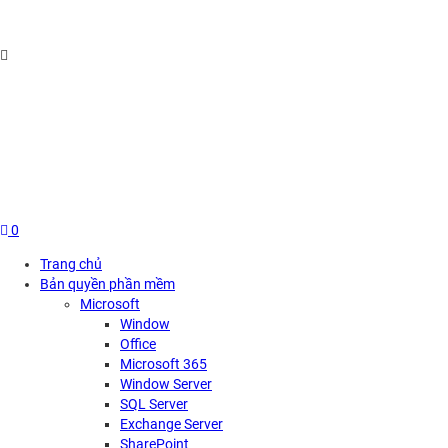
Skip
to
content
0
Trang chủ
Bản quyền phần mềm
Microsoft
Window
Office
Microsoft 365
Window Server
SQL Server
Exchange Server
SharePoint