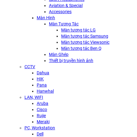
Aviation & Special
Accessories
Màn Hình
Màn Tương Tác
Màn tương tác LG
Màn tương tác Samsung
Màn tương tác Viewsonic
Màn tương tác Ben Q
Màn Ghép
Thiết bị truyền hình ảnh
CCTV
Dahua
HIK
Pana
Hanwhal
LAN, WIFI
Aruba
Cisco
Rujie
Meraki
PC, Workstation
Dell