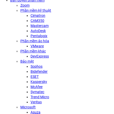
Bản quyền phần mềm
Zoom
Phần mềm kỹ thuật
Cimatron
CAM350
Mastercam
AutoDesk
Pentalogix
Phần mềm ảo hóa
VMware
Phần mềm khác
DevExpress
Bảo mật
Sophos
Bidefender
ESET
Kaspersky
McAfee
Symatec
Trend Micro
Veritas
Microsoft
Asuza