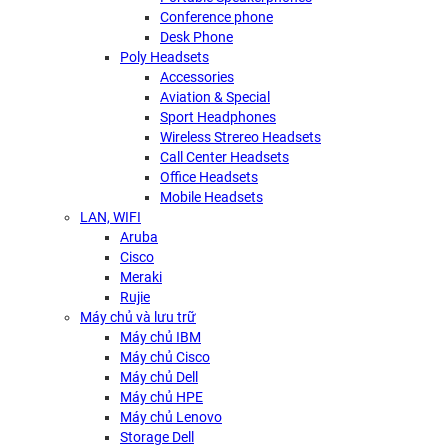
Conference phone
Desk Phone
Poly Headsets
Accessories
Aviation & Special
Sport Headphones
Wireless Strereo Headsets
Call Center Headsets
Office Headsets
Mobile Headsets
LAN, WIFI
Aruba
Cisco
Meraki
Rujie
Máy chủ và lưu trữ
Máy chủ IBM
Máy chủ Cisco
Máy chủ Dell
Máy chủ HPE
Máy chủ Lenovo
Storage Dell