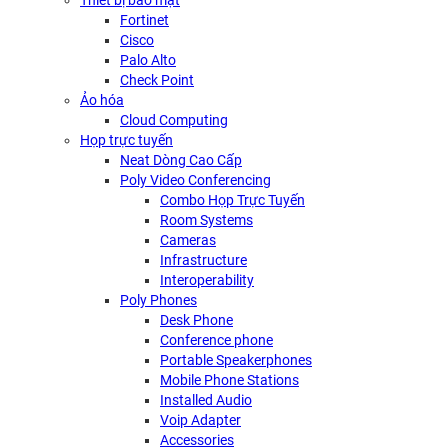
Thiết bị bảo mật
Fortinet
Cisco
Palo Alto
Check Point
Ảo hóa
Cloud Computing
Họp trực tuyến
Neat Dòng Cao Cấp
Poly Video Conferencing
Combo Họp Trực Tuyến
Room Systems
Cameras
Infrastructure
Interoperability
Poly Phones
Desk Phone
Conference phone
Portable Speakerphones
Mobile Phone Stations
Installed Audio
Voip Adapter
Accessories