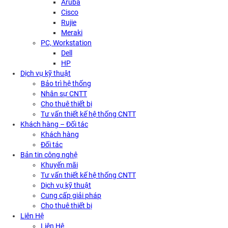
Aruba
Cisco
Rujie
Meraki
PC, Workstation
Dell
HP
Dịch vụ kỹ thuật
Bảo trì hệ thống
Nhân sự CNTT
Cho thuê thiết bị
Tư vấn thiết kế hệ thống CNTT
Khách hàng – Đối tác
Khách hàng
Đối tác
Bản tin công nghệ
Khuyến mãi
Tư vấn thiết kế hệ thống CNTT
Dịch vụ kỹ thuật
Cung cấp giải pháp
Cho thuê thiết bị
Liên Hệ
Liên Hệ