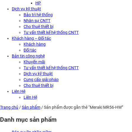
HP
Dịch vụ kỹ thuật
Bảo trì hệ thống
Nhân sự CNTT
Cho thuê thiết bị
Tư vấn thiết kế hệ thống CNTT
Khách hàng – Đối tác
Khách hàng
Đối tác
Bản tin công nghệ
Khuyến mãi
Tư vấn thiết kế hệ thống CNTT
Dịch vụ kỹ thuật
Cung cấp giải pháp
Cho thuê thiết bị
Liên Hệ
Liên Hệ
Trang chủ
/
Sản phẩm
/ Sản phẩm được gắn thẻ “Meraki MR56-HW”
Danh mục sản phẩm