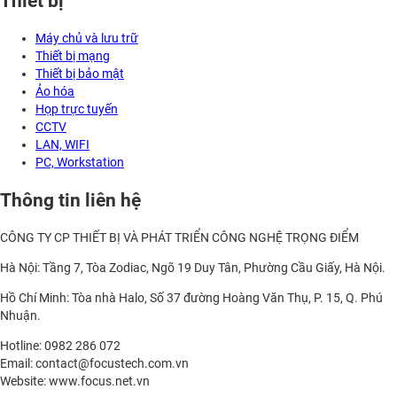
Thiết bị
Máy chủ và lưu trữ
Thiết bị mạng
Thiết bị bảo mật
Ảo hóa
Họp trực tuyến
CCTV
LAN, WIFI
PC, Workstation
Thông tin liên hệ
CÔNG TY CP THIẾT BỊ VÀ PHÁT TRIỂN CÔNG NGHỆ TRỌNG ĐIỂM
Hà Nội: Tầng 7, Tòa Zodiac, Ngõ 19 Duy Tân, Phường Cầu Giấy, Hà Nội.
Hồ Chí Minh: Tòa nhà Halo, Số 37 đường Hoàng Văn Thụ, P. 15, Q. Phú
Nhuận.
Hotline: 0982 286 072
Email: contact@focustech.com.vn
Website: www.focus.net.vn