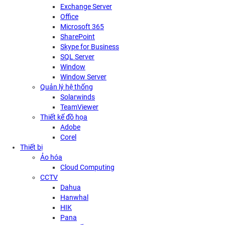
Exchange Server
Office
Microsoft 365
SharePoint
Skype for Business
SQL Server
Window
Window Server
Quản lý hệ thống
Solarwinds
TeamViewer
Thiết kế đồ họa
Adobe
Corel
Thiết bị
Ảo hóa
Cloud Computing
CCTV
Dahua
Hanwhal
HIK
Pana