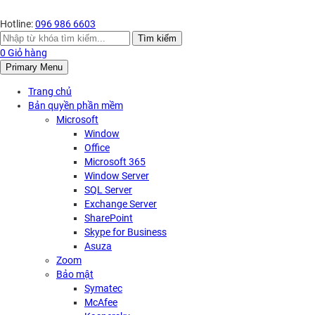
Hotline:
096 986 6603
Search
Tìm kiếm
for:
0
Giỏ hàng
Primary Menu
Trang chủ
Bản quyền phần mềm
Microsoft
Window
Office
Microsoft 365
Window Server
SQL Server
Exchange Server
SharePoint
Skype for Business
Asuza
Zoom
Bảo mật
Symatec
McAfee