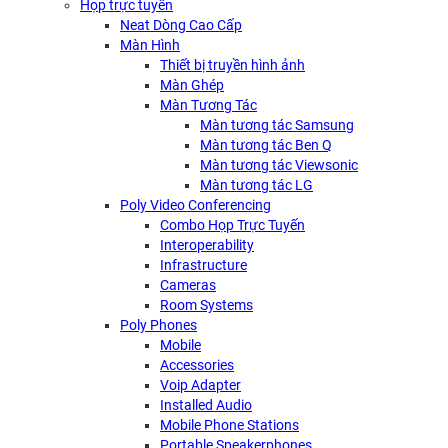
Họp trực tuyến
Neat Dòng Cao Cấp
Màn Hình
Thiết bị truyền hình ảnh
Màn Ghép
Màn Tương Tác
Màn tương tác Samsung
Màn tương tác Ben Q
Màn tương tác Viewsonic
Màn tương tác LG
Poly Video Conferencing
Combo Họp Trực Tuyến
Interoperability
Infrastructure
Cameras
Room Systems
Poly Phones
Mobile
Accessories
Voip Adapter
Installed Audio
Mobile Phone Stations
Portable Speakerphones