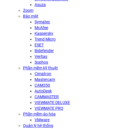
Asuza
Zoom
Bảo mật
Symatec
McAfee
Kaspersky
Trend Micro
ESET
Bidefender
Veritas
Sophos
Phần mềm kỹ thuật
Cimatron
Mastercam
CAM350
AutoDesk
CAMMASTER
VIEWMATE DELUXE
VIEWMATE PRO
Phần mềm ảo hóa
VMware
Quản lý hệ thống