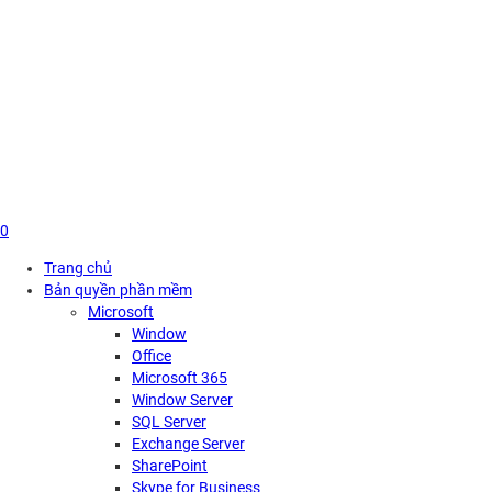
Skip
to
content
0
Trang chủ
Bản quyền phần mềm
Microsoft
Window
Office
Microsoft 365
Window Server
SQL Server
Exchange Server
SharePoint
Skype for Business