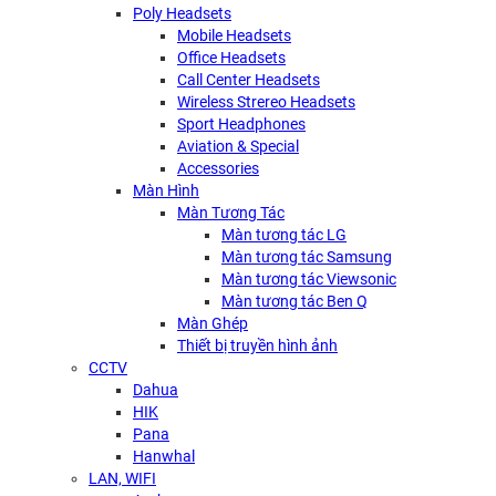
Poly Headsets
Mobile Headsets
Office Headsets
Call Center Headsets
Wireless Strereo Headsets
Sport Headphones
Aviation & Special
Accessories
Màn Hình
Màn Tương Tác
Màn tương tác LG
Màn tương tác Samsung
Màn tương tác Viewsonic
Màn tương tác Ben Q
Màn Ghép
Thiết bị truyền hình ảnh
CCTV
Dahua
HIK
Pana
Hanwhal
LAN, WIFI