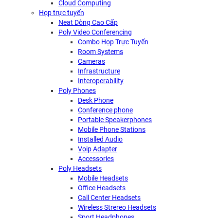
Cloud Computing
Họp trực tuyến
Neat Dòng Cao Cấp
Poly Video Conferencing
Combo Họp Trực Tuyến
Room Systems
Cameras
Infrastructure
Interoperability
Poly Phones
Desk Phone
Conference phone
Portable Speakerphones
Mobile Phone Stations
Installed Audio
Voip Adapter
Accessories
Poly Headsets
Mobile Headsets
Office Headsets
Call Center Headsets
Wireless Strereo Headsets
Sport Headphones