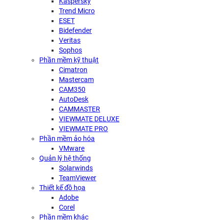
Kaspersky
Trend Micro
ESET
Bidefender
Veritas
Sophos
Phần mềm kỹ thuật
Cimatron
Mastercam
CAM350
AutoDesk
CAMMASTER
VIEWMATE DELUXE
VIEWMATE PRO
Phần mềm ảo hóa
VMware
Quản lý hệ thống
Solarwinds
TeamViewer
Thiết kế đồ họa
Adobe
Corel
Phần mềm khác