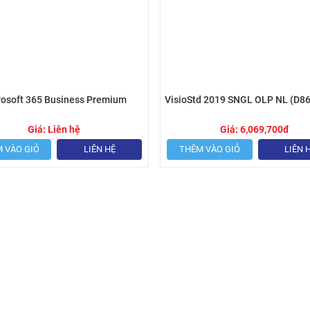
rosoft 365 Business Premium
VisioStd 2019 SNGL OLP NL (D8
Giá:
Liên hệ
Giá:
6,069,700
đ
 VÀO GIỎ
LIÊN HỆ
THÊM VÀO GIỎ
LIÊN 