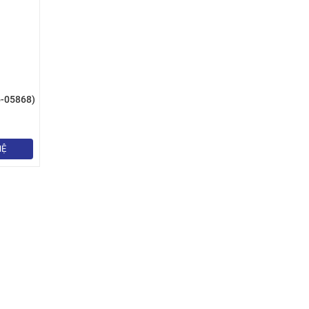
6-05868)
HỆ