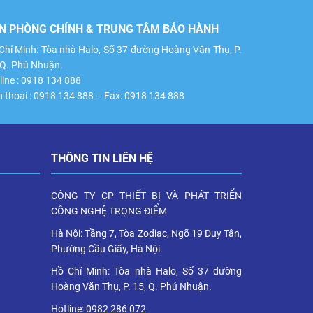
N PHÒNG CHÍNH & TRUNG TÂM BẢO HÀNH
Chí Minh: Tòa nhà Halo, Số 37 đường Hoàng Văn Thụ, P.
 Q. Phú Nhuận.
line : 0918 134 888
n thoại : 0918 134 888 – Fax: 0918 134 888
THÔNG TIN LIÊN HỆ
CÔNG TY CP THIẾT BỊ VÀ PHÁT TRIỂN
CÔNG NGHỆ TRỌNG ĐIỂM
Hà Nội: Tầng 7, Tòa Zodiac, Ngõ 19 Duy Tân,
Phường Cầu Giấy, Hà Nội.
Hồ Chí Minh: Tòa nhà Halo, Số 37 đường
Hoàng Văn Thụ, P. 15, Q. Phú Nhuận.
Hotline: 0982 286 072