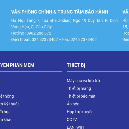
VĂN PHÒNG CHÍNH & TRUNG TÂM BẢO HÀNH
VĂ
Hà Nội: Tầng 7, Tòa nhà Zodiac, Ngõ 19 Duy Tân, P. Dịch
Hồ 
Vọng Hậu, Q. Cầu Giấy.
15,
Hotline : 0982 286 072
Hot
Điện thoại : 024 32373402 – Fax: 024 32373402
Điệ
UYỀN PHẦN MỀM
THIẾT BỊ
t
Máy chủ và lưu trữ
Thiết bị mạng
hệ thống
Thiết bị bảo mật
m Kỹ thuật
Ảo hóa
đồ họa
Họp trực tuyến
m khác
CCTV
LAN, WIFI