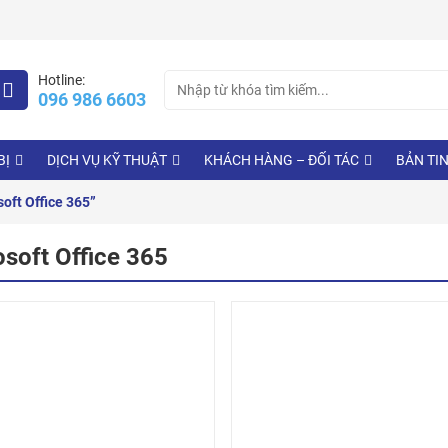
Search
Hotline:
096 986 6603
for:
BỊ
DỊCH VỤ KỸ THUẬT
KHÁCH HÀNG – ĐỐI TÁC
BẢN TI
oft Office 365”
soft Office 365