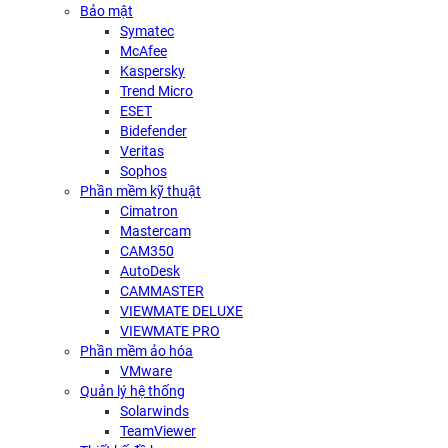
Bảo mật
Symatec
McAfee
Kaspersky
Trend Micro
ESET
Bidefender
Veritas
Sophos
Phần mềm kỹ thuật
Cimatron
Mastercam
CAM350
AutoDesk
CAMMASTER
VIEWMATE DELUXE
VIEWMATE PRO
Phần mềm ảo hóa
VMware
Quản lý hệ thống
Solarwinds
TeamViewer