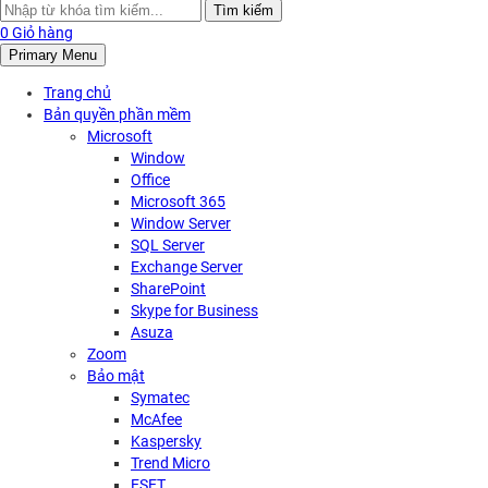
Search
Tìm kiếm
for:
0
Giỏ hàng
Primary Menu
Trang chủ
Bản quyền phần mềm
Microsoft
Window
Office
Microsoft 365
Window Server
SQL Server
Exchange Server
SharePoint
Skype for Business
Asuza
Zoom
Bảo mật
Symatec
McAfee
Kaspersky
Trend Micro
ESET