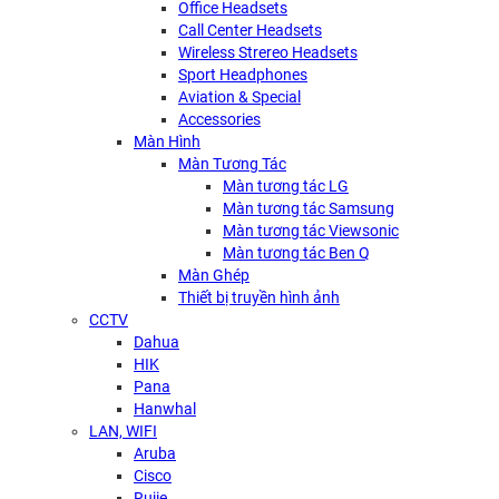
Office Headsets
Call Center Headsets
Wireless Strereo Headsets
Sport Headphones
Aviation & Special
Accessories
Màn Hình
Màn Tương Tác
Màn tương tác LG
Màn tương tác Samsung
Màn tương tác Viewsonic
Màn tương tác Ben Q
Màn Ghép
Thiết bị truyền hình ảnh
CCTV
Dahua
HIK
Pana
Hanwhal
LAN, WIFI
Aruba
Cisco
Rujie