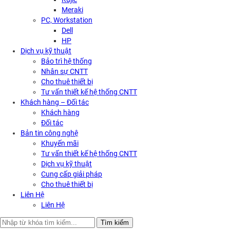
Meraki
PC, Workstation
Dell
HP
Dịch vụ kỹ thuật
Bảo trì hệ thống
Nhân sự CNTT
Cho thuê thiết bị
Tư vấn thiết kế hệ thống CNTT
Khách hàng – Đối tác
Khách hàng
Đối tác
Bản tin công nghệ
Khuyến mãi
Tư vấn thiết kế hệ thống CNTT
Dịch vụ kỹ thuật
Cung cấp giải pháp
Cho thuê thiết bị
Liên Hệ
Liên Hệ
Search
Tìm kiếm