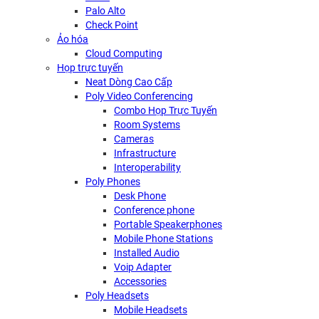
Palo Alto
Check Point
Ảo hóa
Cloud Computing
Họp trực tuyến
Neat Dòng Cao Cấp
Poly Video Conferencing
Combo Họp Trực Tuyến
Room Systems
Cameras
Infrastructure
Interoperability
Poly Phones
Desk Phone
Conference phone
Portable Speakerphones
Mobile Phone Stations
Installed Audio
Voip Adapter
Accessories
Poly Headsets
Mobile Headsets