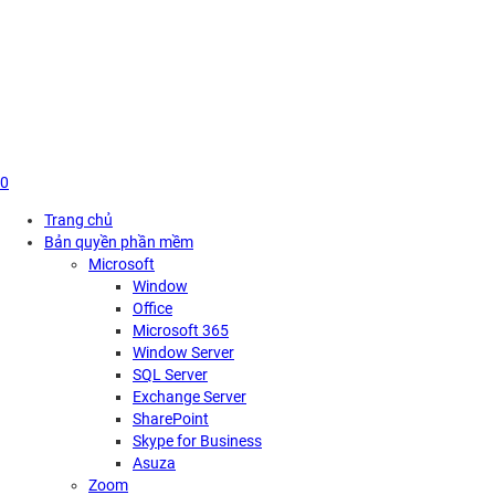
Skip
to
content
0
Trang chủ
Bản quyền phần mềm
Microsoft
Window
Office
Microsoft 365
Window Server
SQL Server
Exchange Server
SharePoint
Skype for Business
Asuza
Zoom