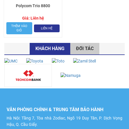
Polycom Trio 8800
Giá:
Liên hệ
THÊM VÀO
LIÊN HỆ
GIỎ
KHÁCH HÀNG
ĐỐI TÁC
VĂN PHÒNG CHÍNH & TRUNG TÂM BẢO HÀNH
Hà Nội: Tầng 7, Tòa nhà Zodiac, Ngõ 19 Duy Tân, P. Dịch Vọng
Hậu, Q. Cầu Giấy.