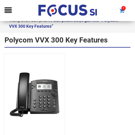
0
Skip
Trang chủ
/
Sản phẩm
/ Sản phẩm được gắn thẻ “Polycom
to
VVX 300 Key Features”
content
Polycom VVX 300 Key Features