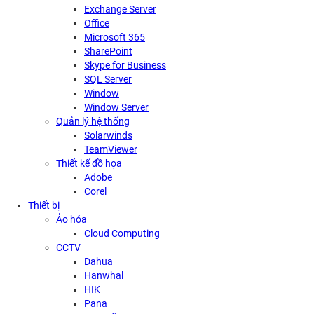
Exchange Server
Office
Microsoft 365
SharePoint
Skype for Business
SQL Server
Window
Window Server
Quản lý hệ thống
Solarwinds
TeamViewer
Thiết kế đồ họa
Adobe
Corel
Thiết bị
Ảo hóa
Cloud Computing
CCTV
Dahua
Hanwhal
HIK
Pana