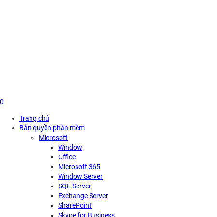
Skip
to
content
0
Trang chủ
Bản quyền phần mềm
Microsoft
Window
Office
Microsoft 365
Window Server
SQL Server
Exchange Server
SharePoint
Skype for Business