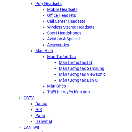
Poly Headsets
Mobile Headsets
Office Headsets
Call Center Headsets
Wireless Strereo Headsets
Sport Headphones
Aviation & Special
Accessories
Màn Hình
Màn Tương Tác
Màn tương tác LG
Màn tương tác Samsung
Màn tương tác Viewsonic
Màn tương tác Ben Q
Màn Ghép
Thiết bị truyền hình ảnh
CCTV
Dahua
HIK
Pana
Hanwhal
LAN, WIFI