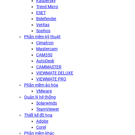
Kaspersky
Trend Micro
ESET
Bidefender
Veritas
Sophos
Phần mềm kỹ thuật
Cimatron
Mastercam
CAM350
AutoDesk
CAMMASTER
VIEWMATE DELUXE
VIEWMATE PRO
Phần mềm ảo hóa
VMware
Quản lý hệ thống
Solarwinds
TeamViewer
Thiết kế đồ họa
Adobe
Corel
Phần mềm khác