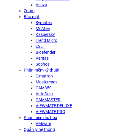
Asuza
Zoom
Bảo mật
Symatec
McAfee
Kaspersky
Trend Micro
ESET
Bidefender
Veritas
Sophos
Phần mềm kỹ thuật
Cimatron
Mastercam
CAM350
AutoDesk
CAMMASTER
VIEWMATE DELUXE
VIEWMATE PRO
Phần mềm ảo hóa
VMware
Quản lý hệ thống