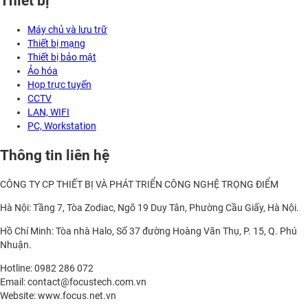
Thiết bị
Máy chủ và lưu trữ
Thiết bị mạng
Thiết bị bảo mật
Ảo hóa
Họp trực tuyến
CCTV
LAN, WIFI
PC, Workstation
Thông tin liên hệ
CÔNG TY CP THIẾT BỊ VÀ PHÁT TRIỂN CÔNG NGHỆ TRỌNG ĐIỂM
Hà Nội: Tầng 7, Tòa Zodiac, Ngõ 19 Duy Tân, Phường Cầu Giấy, Hà Nội.
Hồ Chí Minh: Tòa nhà Halo, Số 37 đường Hoàng Văn Thụ, P. 15, Q. Phú
Nhuận.
Hotline: 0982 286 072
Email: contact@focustech.com.vn
Website: www.focus.net.vn