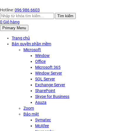
Hotline:
096 986 6603
Search
Tìm kiếm
for:
0
Giỏ hàng
Primary Menu
Trang chủ
Bản quyền phần mềm
Microsoft
Window
Office
Microsoft 365
Window Server
SQL Server
Exchange Server
SharePoint
Skype for Business
Asuza
Zoom
Bảo mật
Symatec
McAfee