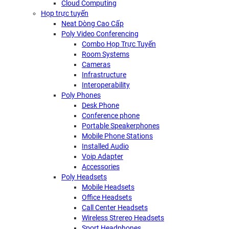
Cloud Computing
Họp trực tuyến
Neat Dòng Cao Cấp
Poly Video Conferencing
Combo Họp Trực Tuyến
Room Systems
Cameras
Infrastructure
Interoperability
Poly Phones
Desk Phone
Conference phone
Portable Speakerphones
Mobile Phone Stations
Installed Audio
Voip Adapter
Accessories
Poly Headsets
Mobile Headsets
Office Headsets
Call Center Headsets
Wireless Strereo Headsets
Sport Headphones