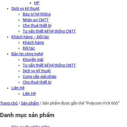
HP
Dịch vụ kỹ thuật
Bảo trì hệ thống
Nhân sự CNTT
Cho thuê thiết bị
Tư vấn thiết kế hệ thống CNTT
Khách hàng – Đối tác
Khách hàng
Đối tác
Bản tin công nghệ
Khuyến mãi
Tư vấn thiết kế hệ thống CNTT
Dịch vụ kỹ thuật
Cung cấp giải pháp
Cho thuê thiết bị
Liên Hệ
Liên Hệ
Trang chủ
/
Sản phẩm
/ Sản phẩm được gắn thẻ “Polycom VVX 600”
Danh mục sản phẩm