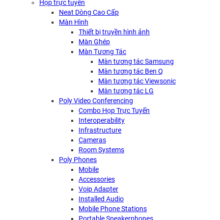
Họp trực tuyến
Neat Dòng Cao Cấp
Màn Hình
Thiết bị truyền hình ảnh
Màn Ghép
Màn Tương Tác
Màn tương tác Samsung
Màn tương tác Ben Q
Màn tương tác Viewsonic
Màn tương tác LG
Poly Video Conferencing
Combo Họp Trực Tuyến
Interoperability
Infrastructure
Cameras
Room Systems
Poly Phones
Mobile
Accessories
Voip Adapter
Installed Audio
Mobile Phone Stations
Portable Speakerphones