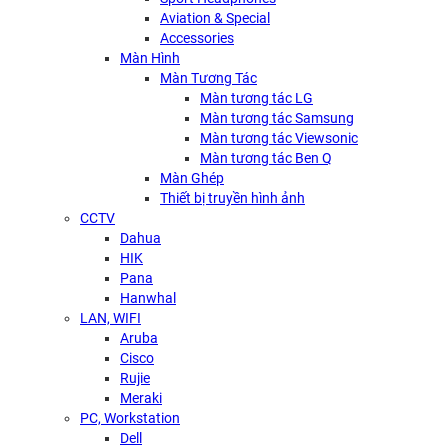
Aviation & Special
Accessories
Màn Hình
Màn Tương Tác
Màn tương tác LG
Màn tương tác Samsung
Màn tương tác Viewsonic
Màn tương tác Ben Q
Màn Ghép
Thiết bị truyền hình ảnh
CCTV
Dahua
HIK
Pana
Hanwhal
LAN, WIFI
Aruba
Cisco
Rujie
Meraki
PC, Workstation
Dell