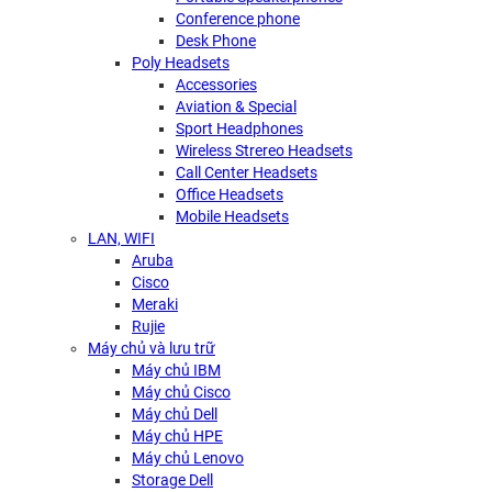
Conference phone
Desk Phone
Poly Headsets
Accessories
Aviation & Special
Sport Headphones
Wireless Strereo Headsets
Call Center Headsets
Office Headsets
Mobile Headsets
LAN, WIFI
Aruba
Cisco
Meraki
Rujie
Máy chủ và lưu trữ
Máy chủ IBM
Máy chủ Cisco
Máy chủ Dell
Máy chủ HPE
Máy chủ Lenovo
Storage Dell