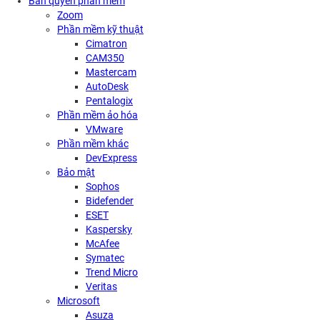
Bản quyền phần mềm
Zoom
Phần mềm kỹ thuật
Cimatron
CAM350
Mastercam
AutoDesk
Pentalogix
Phần mềm ảo hóa
VMware
Phần mềm khác
DevExpress
Bảo mật
Sophos
Bidefender
ESET
Kaspersky
McAfee
Symatec
Trend Micro
Veritas
Microsoft
Asuza