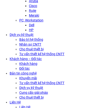
Aruba
Cisco
Rujie
Meraki
PC, Workstation
Dell
HP
Dịch vụ kỹ thuật
Bảo trì hệ thống
Nhân sự CNTT
Cho thuê thiết bị
Tư vấn thiết kế hệ thống CNTT
Khách hàng – Đối tác
Khách hàng
Đối tác
Bản tin công nghệ
Khuyến mãi
Tư vấn thiết kế hệ thống CNTT
Dịch vụ kỹ thuật
Cung cấp giải pháp
Cho thuê thiết bị
Liên Hệ
Liên Hệ