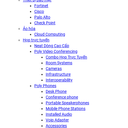
Thiết bị bảo mật
Fortinet
Cisco
Palo Alto
Check Point
Ảo hóa
Cloud Computing
Họp trực tuyến
Neat Dòng Cao Cấp
Poly Video Conferencing
Combo Họp Trực Tuyến
Room Systems
Cameras
Infrastructure
Interoperability
Poly Phones
Desk Phone
Conference phone
Portable Speakerphones
Mobile Phone Stations
Installed Audio
Voip Adapter
Accessories