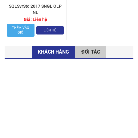
SQLSvrStd 2017 SNGL OLP
NL
Giá:
Liên hệ
THÊM VÀO
LIÊN HỆ
GIỎ
KHÁCH HÀNG
ĐỐI TÁC