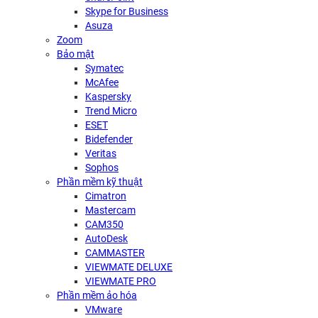
Skype for Business
Asuza
Zoom
Bảo mật
Symatec
McAfee
Kaspersky
Trend Micro
ESET
Bidefender
Veritas
Sophos
Phần mềm kỹ thuật
Cimatron
Mastercam
CAM350
AutoDesk
CAMMASTER
VIEWMATE DELUXE
VIEWMATE PRO
Phần mềm ảo hóa
VMware