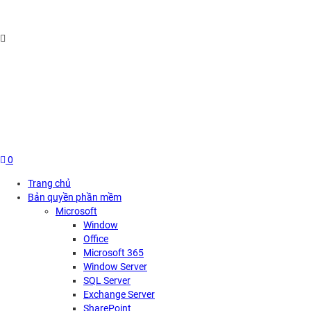
Skip
to
content
0
Trang chủ
Bản quyền phần mềm
Microsoft
Window
Office
Microsoft 365
Window Server
SQL Server
Exchange Server
SharePoint