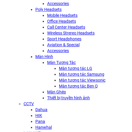
Accessories
Poly Headsets
Mobile Headsets
Office Headsets
Call Center Headsets
Wireless Strereo Headsets
Sport Headphones
Aviation & Special
Accessories
Màn Hình
Màn Tương Tác
Màn tương tác LG
Màn tương tác Samsung
Màn tương tác Viewsonic
Màn tương tác Ben Q
Màn Ghép
Thiết bị truyền hình ảnh
CCTV
Dahua
HIK
Pana
Hanwhal