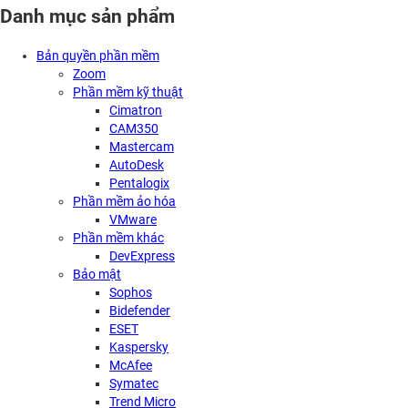
Danh mục sản phẩm
Bản quyền phần mềm
Zoom
Phần mềm kỹ thuật
Cimatron
CAM350
Mastercam
AutoDesk
Pentalogix
Phần mềm ảo hóa
VMware
Phần mềm khác
DevExpress
Bảo mật
Sophos
Bidefender
ESET
Kaspersky
McAfee
Symatec
Trend Micro