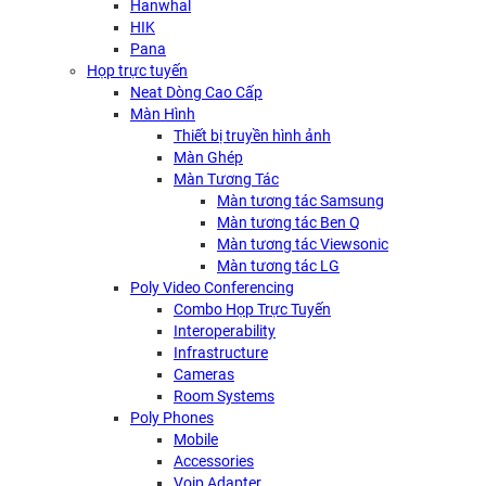
Hanwhal
HIK
Pana
Họp trực tuyến
Neat Dòng Cao Cấp
Màn Hình
Thiết bị truyền hình ảnh
Màn Ghép
Màn Tương Tác
Màn tương tác Samsung
Màn tương tác Ben Q
Màn tương tác Viewsonic
Màn tương tác LG
Poly Video Conferencing
Combo Họp Trực Tuyến
Interoperability
Infrastructure
Cameras
Room Systems
Poly Phones
Mobile
Accessories
Voip Adapter