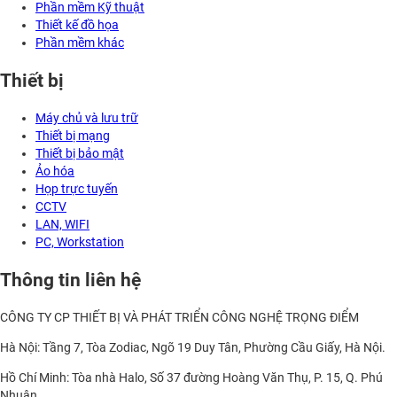
Phần mềm Kỹ thuật
Thiết kế đồ họa
Phần mềm khác
Thiết bị
Máy chủ và lưu trữ
Thiết bị mạng
Thiết bị bảo mật
Ảo hóa
Họp trực tuyến
CCTV
LAN, WIFI
PC, Workstation
Thông tin liên hệ
CÔNG TY CP THIẾT BỊ VÀ PHÁT TRIỂN CÔNG NGHỆ TRỌNG ĐIỂM
Hà Nội: Tầng 7, Tòa Zodiac, Ngõ 19 Duy Tân, Phường Cầu Giấy, Hà Nội.
Hồ Chí Minh: Tòa nhà Halo, Số 37 đường Hoàng Văn Thụ, P. 15, Q. Phú
Nhuận.