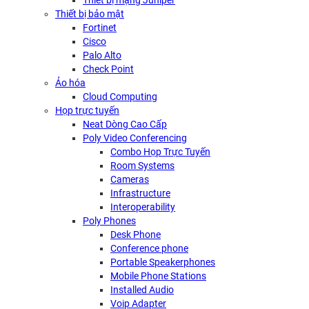
Thiết bị mạng Juniper
Thiết bị bảo mật
Fortinet
Cisco
Palo Alto
Check Point
Ảo hóa
Cloud Computing
Họp trực tuyến
Neat Dòng Cao Cấp
Poly Video Conferencing
Combo Họp Trực Tuyến
Room Systems
Cameras
Infrastructure
Interoperability
Poly Phones
Desk Phone
Conference phone
Portable Speakerphones
Mobile Phone Stations
Installed Audio
Voip Adapter