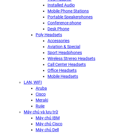
Installed Audio
Mobile Phone Stations
Portable Speakerphones
Conference phone
Desk Phone
Poly Headsets
Accessories
Aviation & Special
Sport Headphones
Wireless Strereo Headsets
Call Center Headsets
Office Headsets
Mobile Headsets
LAN, WIFI
Aruba
Cisco
Meraki
Rujie
Máy chủ và lưu trữ
Máy chủ IBM
Máy chủ Cisco
Máy chủ Dell