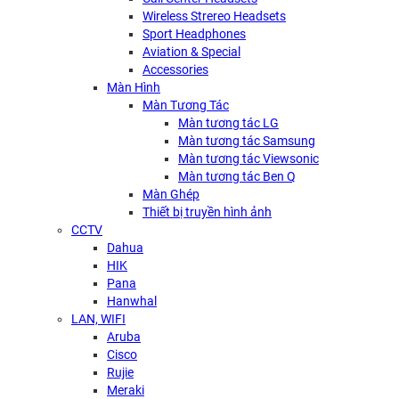
Wireless Strereo Headsets
Sport Headphones
Aviation & Special
Accessories
Màn Hình
Màn Tương Tác
Màn tương tác LG
Màn tương tác Samsung
Màn tương tác Viewsonic
Màn tương tác Ben Q
Màn Ghép
Thiết bị truyền hình ảnh
CCTV
Dahua
HIK
Pana
Hanwhal
LAN, WIFI
Aruba
Cisco
Rujie
Meraki