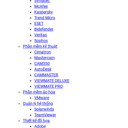
Symatec
McAfee
Kaspersky
Trend Micro
ESET
Bidefender
Veritas
Sophos
Phần mềm kỹ thuật
Cimatron
Mastercam
CAM350
AutoDesk
CAMMASTER
VIEWMATE DELUXE
VIEWMATE PRO
Phần mềm ảo hóa
VMware
Quản lý hệ thống
Solarwinds
TeamViewer
Thiết kế đồ họa
Adobe