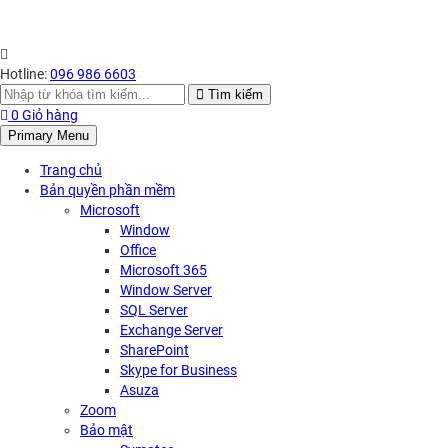
Hotline:
096 986 6603
Search
Tìm kiếm
for:
0
Giỏ hàng
Primary Menu
Trang chủ
Bản quyền phần mềm
Microsoft
Window
Office
Microsoft 365
Window Server
SQL Server
Exchange Server
SharePoint
Skype for Business
Asuza
Zoom
Bảo mật