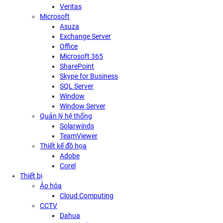
Veritas
Microsoft
Asuza
Exchange Server
Office
Microsoft 365
SharePoint
Skype for Business
SQL Server
Window
Window Server
Quản lý hệ thống
Solarwinds
TeamViewer
Thiết kế đồ họa
Adobe
Corel
Thiết bị
Ảo hóa
Cloud Computing
CCTV
Dahua