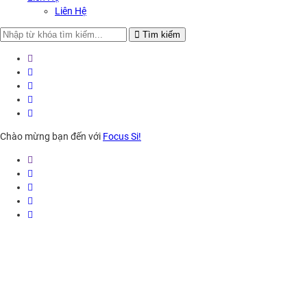
Liên Hệ
Search
Tìm kiếm
for:
Chào mừng bạn đến với
Focus Si!