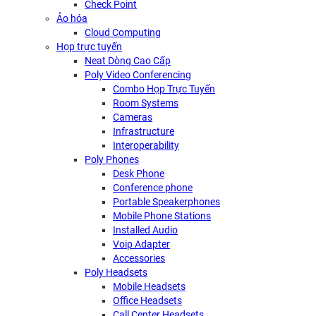
Check Point
Ảo hóa
Cloud Computing
Họp trực tuyến
Neat Dòng Cao Cấp
Poly Video Conferencing
Combo Họp Trực Tuyến
Room Systems
Cameras
Infrastructure
Interoperability
Poly Phones
Desk Phone
Conference phone
Portable Speakerphones
Mobile Phone Stations
Installed Audio
Voip Adapter
Accessories
Poly Headsets
Mobile Headsets
Office Headsets
Call Center Headsets