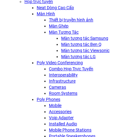
Họp trực tuyến
Neat Dòng Cao Cấp
Màn Hình
Thiết bị truyền hình ảnh
Màn Ghép
Màn Tương Tác
Màn tương tác Samsung
Màn tương tác Ben Q
Màn tương tác Viewsonic
Màn tương tác LG
Poly Video Conferencing
Combo Họp Trực Tuyến
Interoperability
Infrastructure
Cameras
Room Systems
Poly Phones
Mobile
Accessories
Voip Adapter
Installed Audio
Mobile Phone Stations
Portable Speakerphones