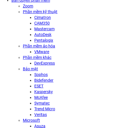
Bản quyền phần mềm
Zoom
Phần mềm kỹ thuật
Cimatron
CAM350
Mastercam
AutoDesk
Pentalogix
Phần mềm ảo hóa
VMware
Phần mềm khác
DevExpress
Bảo mật
Sophos
Bidefender
ESET
Kaspersky
McAfee
Symatec
Trend Micro
Veritas
Microsoft
Asuza