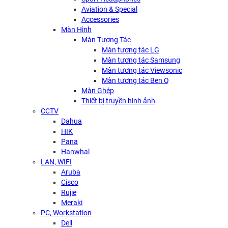
Aviation & Special
Accessories
Màn Hình
Màn Tương Tác
Màn tương tác LG
Màn tương tác Samsung
Màn tương tác Viewsonic
Màn tương tác Ben Q
Màn Ghép
Thiết bị truyền hình ảnh
CCTV
Dahua
HIK
Pana
Hanwhal
LAN, WIFI
Aruba
Cisco
Rujie
Meraki
PC, Workstation
Dell