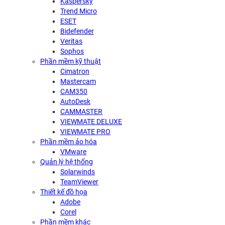
Kaspersky
Trend Micro
ESET
Bidefender
Veritas
Sophos
Phần mềm kỹ thuật
Cimatron
Mastercam
CAM350
AutoDesk
CAMMASTER
VIEWMATE DELUXE
VIEWMATE PRO
Phần mềm ảo hóa
VMware
Quản lý hệ thống
Solarwinds
TeamViewer
Thiết kế đồ họa
Adobe
Corel
Phần mềm khác