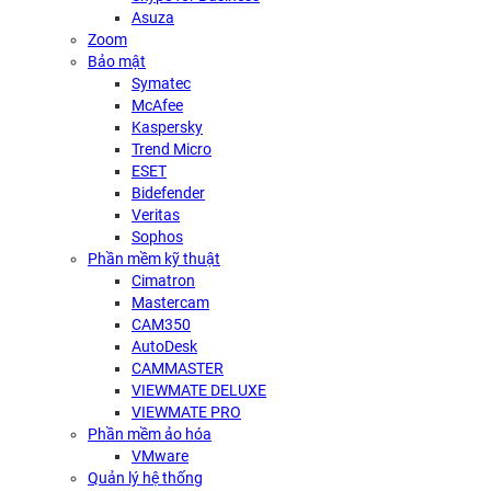
Asuza
Zoom
Bảo mật
Symatec
McAfee
Kaspersky
Trend Micro
ESET
Bidefender
Veritas
Sophos
Phần mềm kỹ thuật
Cimatron
Mastercam
CAM350
AutoDesk
CAMMASTER
VIEWMATE DELUXE
VIEWMATE PRO
Phần mềm ảo hóa
VMware
Quản lý hệ thống