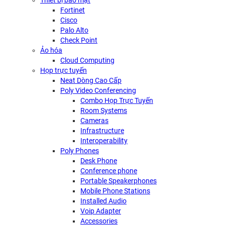
Thiết bị bảo mật
Fortinet
Cisco
Palo Alto
Check Point
Ảo hóa
Cloud Computing
Họp trực tuyến
Neat Dòng Cao Cấp
Poly Video Conferencing
Combo Họp Trực Tuyến
Room Systems
Cameras
Infrastructure
Interoperability
Poly Phones
Desk Phone
Conference phone
Portable Speakerphones
Mobile Phone Stations
Installed Audio
Voip Adapter
Accessories