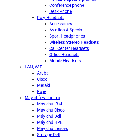
Conference phone
Desk Phone
Poly Headsets
Accessories
Aviation & Special
Sport Headphones
Wireless Strereo Headsets
Call Center Headsets
Office Headsets
Mobile Headsets
LAN, WIFI
Aruba
Cisco
Meraki
Rujie
Máy chủ và lưu trữ
Máy chủ IBM
Máy chủ Cisco
Máy chủ Dell
Máy chủ HPE
Máy chủ Lenovo
Storage Dell