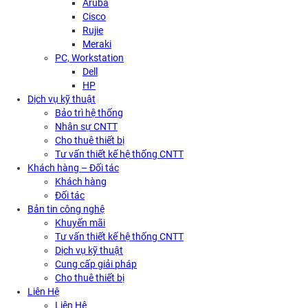
Aruba
Cisco
Rujie
Meraki
PC, Workstation
Dell
HP
Dịch vụ kỹ thuật
Bảo trì hệ thống
Nhân sự CNTT
Cho thuê thiết bị
Tư vấn thiết kế hệ thống CNTT
Khách hàng – Đối tác
Khách hàng
Đối tác
Bản tin công nghệ
Khuyến mãi
Tư vấn thiết kế hệ thống CNTT
Dịch vụ kỹ thuật
Cung cấp giải pháp
Cho thuê thiết bị
Liên Hệ
Liên Hệ