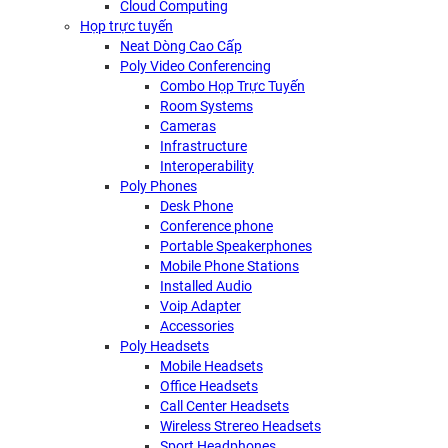
Cloud Computing
Họp trực tuyến
Neat Dòng Cao Cấp
Poly Video Conferencing
Combo Họp Trực Tuyến
Room Systems
Cameras
Infrastructure
Interoperability
Poly Phones
Desk Phone
Conference phone
Portable Speakerphones
Mobile Phone Stations
Installed Audio
Voip Adapter
Accessories
Poly Headsets
Mobile Headsets
Office Headsets
Call Center Headsets
Wireless Strereo Headsets
Sport Headphones