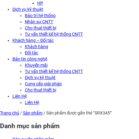
HP
Dịch vụ kỹ thuật
Bảo trì hệ thống
Nhân sự CNTT
Cho thuê thiết bị
Tư vấn thiết kế hệ thống CNTT
Khách hàng – Đối tác
Khách hàng
Đối tác
Bản tin công nghệ
Khuyến mãi
Tư vấn thiết kế hệ thống CNTT
Dịch vụ kỹ thuật
Cung cấp giải pháp
Cho thuê thiết bị
Liên Hệ
Liên Hệ
Trang chủ
/
Sản phẩm
/ Sản phẩm được gắn thẻ “SRX345”
Danh mục sản phẩm