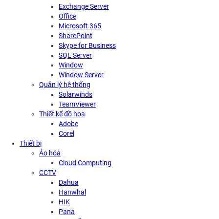
Exchange Server
Office
Microsoft 365
SharePoint
Skype for Business
SQL Server
Window
Window Server
Quản lý hệ thống
Solarwinds
TeamViewer
Thiết kế đồ họa
Adobe
Corel
Thiết bị
Ảo hóa
Cloud Computing
CCTV
Dahua
Hanwhal
HIK
Pana