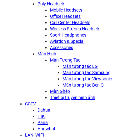
Poly Headsets
Mobile Headsets
Office Headsets
Call Center Headsets
Wireless Strereo Headsets
Sport Headphones
Aviation & Special
Accessories
Màn Hình
Màn Tương Tác
Màn tương tác LG
Màn tương tác Samsung
Màn tương tác Viewsonic
Màn tương tác Ben Q
Màn Ghép
Thiết bị truyền hình ảnh
CCTV
Dahua
HIK
Pana
Hanwhal
LAN, WIFI