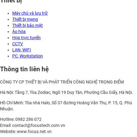
Thiết bị
Máy chủ và lưu trữ
Thiết bị mạng
Thiết bị bảo mật
Ảo hóa
Họp trực tuyến
CCTV
LAN, WIFI
PC, Workstation
Thông tin liên hệ
CÔNG TY CP THIẾT BỊ VÀ PHÁT TRIỂN CÔNG NGHỆ TRỌNG ĐIỂM
Hà Nội: Tầng 7, Tòa Zodiac, Ngõ 19 Duy Tân, Phường Cầu Giấy, Hà Nội.
Hồ Chí Minh: Tòa nhà Halo, Số 37 đường Hoàng Văn Thụ, P. 15, Q. Phú
Nhuận.
Hotline: 0982 286 072
Email: contact@focustech.com.vn
Website: www.focus.net.vn