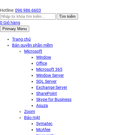
Hotline:
096 986 6603
Search
Tìm kiếm
for:
0
Giỏ hàng
Primary Menu
Trang chủ
Bản quyền phần mềm
Microsoft
Window
Office
Microsoft 365
Window Server
SQL Server
Exchange Server
SharePoint
Skype for Business
Asuza
Zoom
Bảo mật
Symatec
McAfee