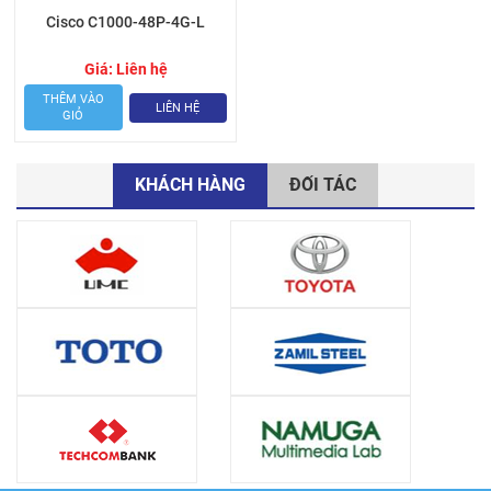
Cisco C1000-48P-4G-L
Giá:
Liên hệ
THÊM VÀO
LIÊN HỆ
GIỎ
KHÁCH HÀNG
ĐỐI TÁC