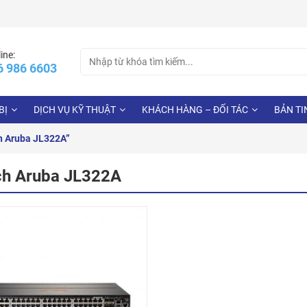
Search
ine:
6 986 6603
for:
BỊ
DỊCH VỤ KỸ THUẬT
KHÁCH HÀNG – ĐỐI TÁC
BẢN TI
h Aruba JL322A”
ch Aruba JL322A