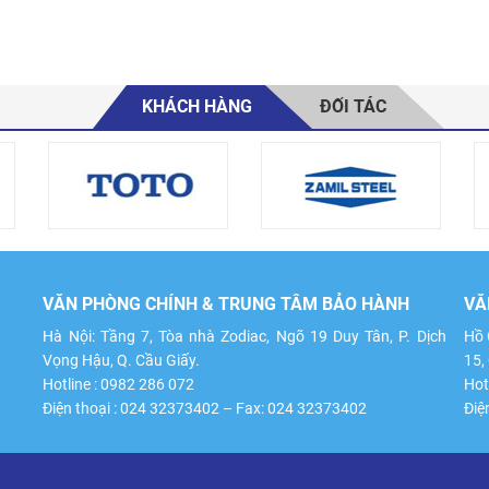
KHÁCH HÀNG
ĐỐI TÁC
VĂN PHÒNG CHÍNH & TRUNG TÂM BẢO HÀNH
VĂ
Hà Nội: Tầng 7, Tòa nhà Zodiac, Ngõ 19 Duy Tân, P. Dịch
Hồ 
Vọng Hậu, Q. Cầu Giấy.
15,
Hotline : 0982 286 072
Hot
Điện thoại : 024 32373402 – Fax: 024 32373402
Điệ