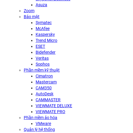
Asuza
Zoom
Bảo mật
Symatec
McAfee
Kaspersky
Trend Micro
ESET
Bidefender
Veritas
Sophos
Phần mềm kỹ thuật
Cimatron
Mastercam
CAM350
AutoDesk
CAMMASTER
VIEWMATE DELUXE
VIEWMATE PRO
Phần mềm ảo hóa
VMware
Quản lý hệ thống