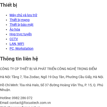
Thiết bị
Máy chủ và lưu trữ
Thiết bị mạng
Thiết bị bảo mật
Ảo hóa
Họp trực tuyến
CCTV
LAN, WIFI
PC, Workstation
Thông tin liên hệ
CÔNG TY CP THIẾT BỊ VÀ PHÁT TRIỂN CÔNG NGHỆ TRỌNG ĐIỂM
Hà Nội: Tầng 7, Tòa Zodiac, Ngõ 19 Duy Tân, Phường Cầu Giấy, Hà Nội.
Hồ Chí Minh: Tòa nhà Halo, Số 37 đường Hoàng Văn Thụ, P. 15, Q. Phú
Nhuận.
Hotline: 0982 286 072
Email: contact@focustech.com.vn