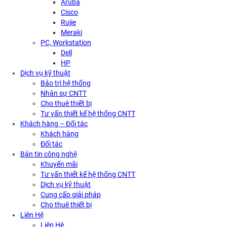
Aruba
Cisco
Rujie
Meraki
PC, Workstation
Dell
HP
Dịch vụ kỹ thuật
Bảo trì hệ thống
Nhân sự CNTT
Cho thuê thiết bị
Tư vấn thiết kế hệ thống CNTT
Khách hàng – Đối tác
Khách hàng
Đối tác
Bản tin công nghệ
Khuyến mãi
Tư vấn thiết kế hệ thống CNTT
Dịch vụ kỹ thuật
Cung cấp giải pháp
Cho thuê thiết bị
Liên Hệ
Liên Hệ