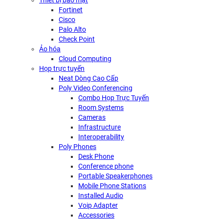
Thiết bị bảo mật
Fortinet
Cisco
Palo Alto
Check Point
Ảo hóa
Cloud Computing
Họp trực tuyến
Neat Dòng Cao Cấp
Poly Video Conferencing
Combo Họp Trực Tuyến
Room Systems
Cameras
Infrastructure
Interoperability
Poly Phones
Desk Phone
Conference phone
Portable Speakerphones
Mobile Phone Stations
Installed Audio
Voip Adapter
Accessories