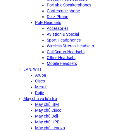
Portable Speakerphones
Conference phone
Desk Phone
Poly Headsets
Accessories
Aviation & Special
Sport Headphones
Wireless Strereo Headsets
Call Center Headsets
Office Headsets
Mobile Headsets
LAN, WIFI
Aruba
Cisco
Meraki
Rujie
Máy chủ và lưu trữ
Máy chủ IBM
Máy chủ Cisco
Máy chủ Dell
Máy chủ HPE
Máy chủ Lenovo