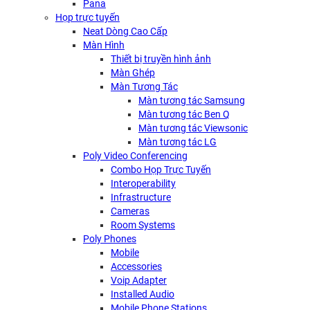
Pana
Họp trực tuyến
Neat Dòng Cao Cấp
Màn Hình
Thiết bị truyền hình ảnh
Màn Ghép
Màn Tương Tác
Màn tương tác Samsung
Màn tương tác Ben Q
Màn tương tác Viewsonic
Màn tương tác LG
Poly Video Conferencing
Combo Họp Trực Tuyến
Interoperability
Infrastructure
Cameras
Room Systems
Poly Phones
Mobile
Accessories
Voip Adapter
Installed Audio
Mobile Phone Stations