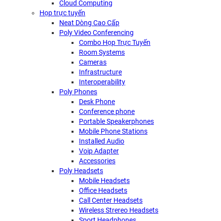
Cloud Computing
Họp trực tuyến
Neat Dòng Cao Cấp
Poly Video Conferencing
Combo Họp Trực Tuyến
Room Systems
Cameras
Infrastructure
Interoperability
Poly Phones
Desk Phone
Conference phone
Portable Speakerphones
Mobile Phone Stations
Installed Audio
Voip Adapter
Accessories
Poly Headsets
Mobile Headsets
Office Headsets
Call Center Headsets
Wireless Strereo Headsets
Sport Headphones