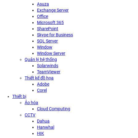
Asuza
Exchange Server
Office
Microsoft 365
SharePoint
Skype for Business
SQL Server
Window
Window Server
Quản lý hệ thống
Solarwinds
TeamViewer
Thiết kế đồ họa
Adobe
Corel
Thiết bị
Ảo hóa
Cloud Computing
CCTV
Dahua
Hanwhal
HIK