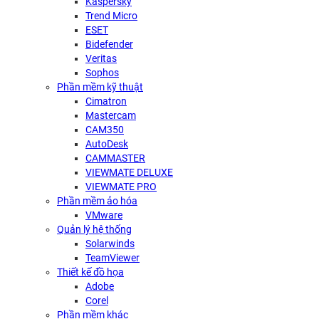
Kaspersky
Trend Micro
ESET
Bidefender
Veritas
Sophos
Phần mềm kỹ thuật
Cimatron
Mastercam
CAM350
AutoDesk
CAMMASTER
VIEWMATE DELUXE
VIEWMATE PRO
Phần mềm ảo hóa
VMware
Quản lý hệ thống
Solarwinds
TeamViewer
Thiết kế đồ họa
Adobe
Corel
Phần mềm khác