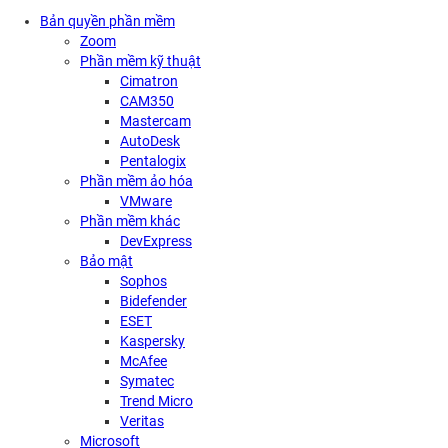
Bản quyền phần mềm
Zoom
Phần mềm kỹ thuật
Cimatron
CAM350
Mastercam
AutoDesk
Pentalogix
Phần mềm ảo hóa
VMware
Phần mềm khác
DevExpress
Bảo mật
Sophos
Bidefender
ESET
Kaspersky
McAfee
Symatec
Trend Micro
Veritas
Microsoft