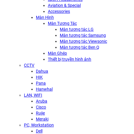
Aviation & Special
Accessories
Màn Hình
Màn Tương Tác
Màn tương tác LG
Màn tương tác Samsung
Màn tương tác Viewsonic
Màn tương tác Ben Q
Màn Ghép
Thiết bị truyền hình ảnh
CCTV
Dahua
HIK
Pana
Hanwhal
LAN, WIFI
Aruba
Cisco
Rujie
Meraki
PC, Workstation
Dell