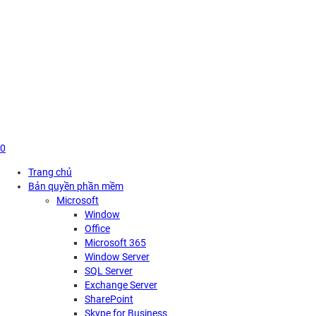
Skip
to
content
0
Trang chủ
Bản quyền phần mềm
Microsoft
Window
Office
Microsoft 365
Window Server
SQL Server
Exchange Server
SharePoint
Skype for Business