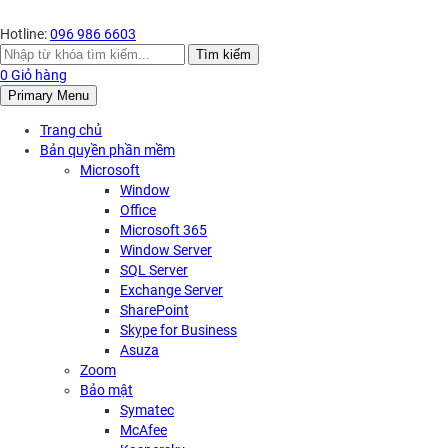
Hotline:
096 986 6603
Search
Tìm kiếm
for:
0
Giỏ hàng
Primary Menu
Trang chủ
Bản quyền phần mềm
Microsoft
Window
Office
Microsoft 365
Window Server
SQL Server
Exchange Server
SharePoint
Skype for Business
Asuza
Zoom
Bảo mật
Symatec
McAfee