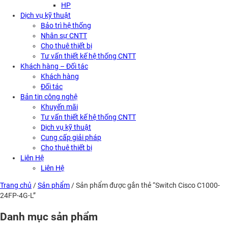
HP
Dịch vụ kỹ thuật
Bảo trì hệ thống
Nhân sự CNTT
Cho thuê thiết bị
Tư vấn thiết kế hệ thống CNTT
Khách hàng – Đối tác
Khách hàng
Đối tác
Bản tin công nghệ
Khuyến mãi
Tư vấn thiết kế hệ thống CNTT
Dịch vụ kỹ thuật
Cung cấp giải pháp
Cho thuê thiết bị
Liên Hệ
Liên Hệ
Trang chủ
/
Sản phẩm
/ Sản phẩm được gắn thẻ “Switch Cisco C1000-
24FP-4G-L”
Danh mục sản phẩm