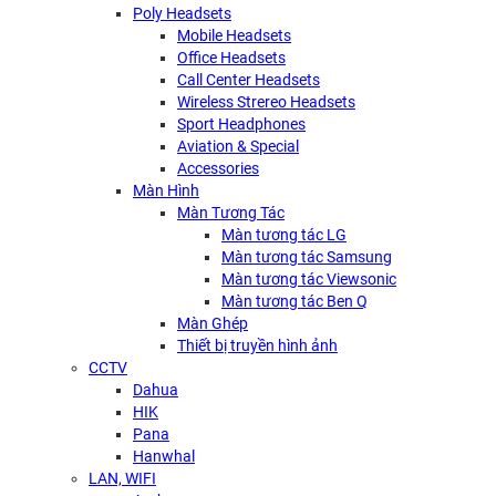
Poly Headsets
Mobile Headsets
Office Headsets
Call Center Headsets
Wireless Strereo Headsets
Sport Headphones
Aviation & Special
Accessories
Màn Hình
Màn Tương Tác
Màn tương tác LG
Màn tương tác Samsung
Màn tương tác Viewsonic
Màn tương tác Ben Q
Màn Ghép
Thiết bị truyền hình ảnh
CCTV
Dahua
HIK
Pana
Hanwhal
LAN, WIFI