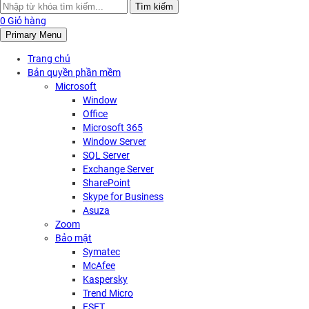
Search
Tìm kiếm
for:
0
Giỏ hàng
Primary Menu
Trang chủ
Bản quyền phần mềm
Microsoft
Window
Office
Microsoft 365
Window Server
SQL Server
Exchange Server
SharePoint
Skype for Business
Asuza
Zoom
Bảo mật
Symatec
McAfee
Kaspersky
Trend Micro
ESET