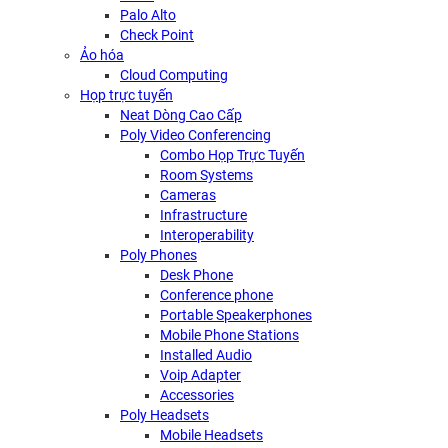
Palo Alto
Check Point
Ảo hóa
Cloud Computing
Họp trực tuyến
Neat Dòng Cao Cấp
Poly Video Conferencing
Combo Họp Trực Tuyến
Room Systems
Cameras
Infrastructure
Interoperability
Poly Phones
Desk Phone
Conference phone
Portable Speakerphones
Mobile Phone Stations
Installed Audio
Voip Adapter
Accessories
Poly Headsets
Mobile Headsets