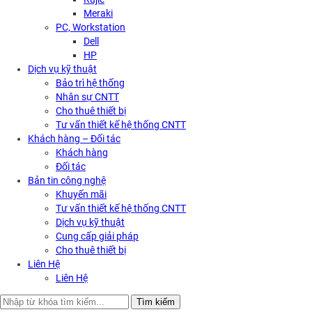
Meraki
PC, Workstation
Dell
HP
Dịch vụ kỹ thuật
Bảo trì hệ thống
Nhân sự CNTT
Cho thuê thiết bị
Tư vấn thiết kế hệ thống CNTT
Khách hàng – Đối tác
Khách hàng
Đối tác
Bản tin công nghệ
Khuyến mãi
Tư vấn thiết kế hệ thống CNTT
Dịch vụ kỹ thuật
Cung cấp giải pháp
Cho thuê thiết bị
Liên Hệ
Liên Hệ
Search
Tìm kiếm