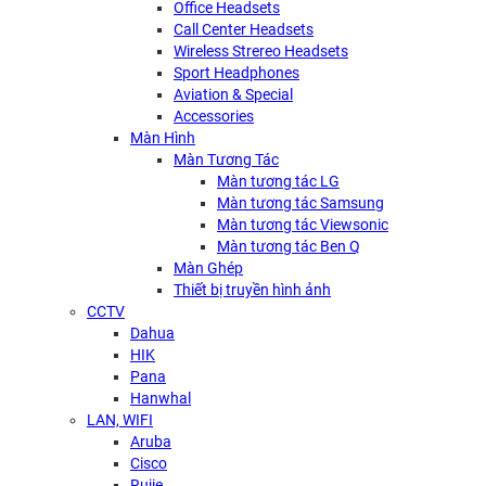
Office Headsets
Call Center Headsets
Wireless Strereo Headsets
Sport Headphones
Aviation & Special
Accessories
Màn Hình
Màn Tương Tác
Màn tương tác LG
Màn tương tác Samsung
Màn tương tác Viewsonic
Màn tương tác Ben Q
Màn Ghép
Thiết bị truyền hình ảnh
CCTV
Dahua
HIK
Pana
Hanwhal
LAN, WIFI
Aruba
Cisco
Rujie