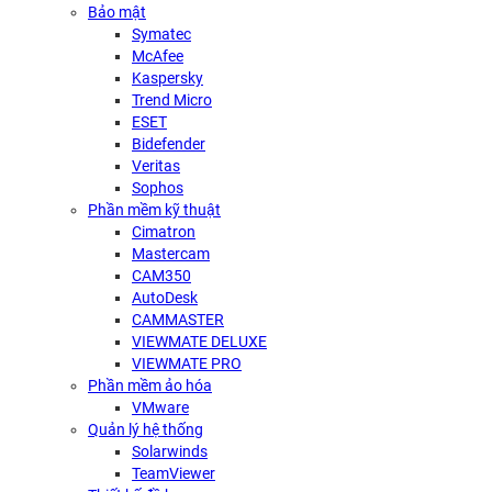
Bảo mật
Symatec
McAfee
Kaspersky
Trend Micro
ESET
Bidefender
Veritas
Sophos
Phần mềm kỹ thuật
Cimatron
Mastercam
CAM350
AutoDesk
CAMMASTER
VIEWMATE DELUXE
VIEWMATE PRO
Phần mềm ảo hóa
VMware
Quản lý hệ thống
Solarwinds
TeamViewer