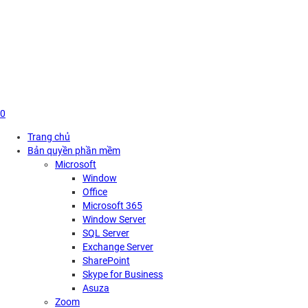
Skip
to
content
0
Trang chủ
Bản quyền phần mềm
Microsoft
Window
Office
Microsoft 365
Window Server
SQL Server
Exchange Server
SharePoint
Skype for Business
Asuza
Zoom