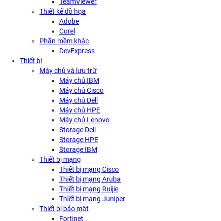
TeamViewer
Thiết kế đồ họa
Adobe
Corel
Phần mềm khác
DevExpress
Thiết bị
Máy chủ và lưu trữ
Máy chủ IBM
Máy chủ Cisco
Máy chủ Dell
Máy chủ HPE
Máy chủ Lenovo
Storage Dell
Storage HPE
Storage IBM
Thiết bị mạng
Thiết bị mạng Cisco
Thiết bị mạng Aruba
Thiết bị mạng Ruijie
Thiết bị mạng Juniper
Thiết bị bảo mật
Fortinet