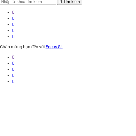
Search
Tìm kiếm
for:
Chào mừng bạn đến với
Focus Si!