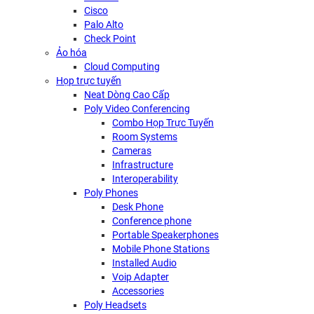
Cisco
Palo Alto
Check Point
Ảo hóa
Cloud Computing
Họp trực tuyến
Neat Dòng Cao Cấp
Poly Video Conferencing
Combo Họp Trực Tuyến
Room Systems
Cameras
Infrastructure
Interoperability
Poly Phones
Desk Phone
Conference phone
Portable Speakerphones
Mobile Phone Stations
Installed Audio
Voip Adapter
Accessories
Poly Headsets