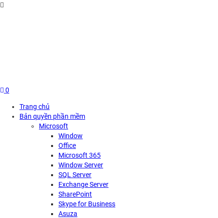
Skip
to
content
0
Trang chủ
Bản quyền phần mềm
Microsoft
Window
Office
Microsoft 365
Window Server
SQL Server
Exchange Server
SharePoint
Skype for Business
Asuza