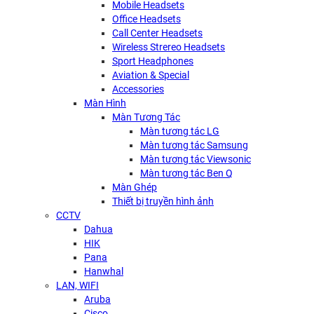
Mobile Headsets
Office Headsets
Call Center Headsets
Wireless Strereo Headsets
Sport Headphones
Aviation & Special
Accessories
Màn Hình
Màn Tương Tác
Màn tương tác LG
Màn tương tác Samsung
Màn tương tác Viewsonic
Màn tương tác Ben Q
Màn Ghép
Thiết bị truyền hình ảnh
CCTV
Dahua
HIK
Pana
Hanwhal
LAN, WIFI
Aruba
Cisco