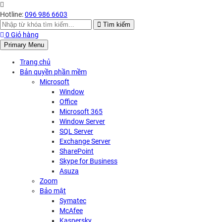
Hotline:
096 986 6603
Search
Tìm kiếm
for:
0
Giỏ hàng
Primary Menu
Trang chủ
Bản quyền phần mềm
Microsoft
Window
Office
Microsoft 365
Window Server
SQL Server
Exchange Server
SharePoint
Skype for Business
Asuza
Zoom
Bảo mật
Symatec
McAfee
Kaspersky