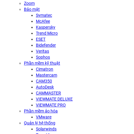
Zoom
Bảo mật
Symatec
McAfee
Kaspersky
Trend Micro
ESET
Bidefender
Veritas
Sophos
Phần mềm kỹ thuật
Cimatron
Mastercam
CAM350
AutoDesk
CAMMASTER
VIEWMATE DELUXE
VIEWMATE PRO
Phần mềm ảo hóa
VMware
Quản lý hệ thống
Solarwinds