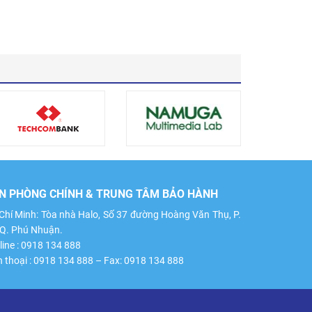
N PHÒNG CHÍNH & TRUNG TÂM BẢO HÀNH
Chí Minh: Tòa nhà Halo, Số 37 đường Hoàng Văn Thụ, P.
 Q. Phú Nhuận.
line : 0918 134 888
n thoại : 0918 134 888 – Fax: 0918 134 888