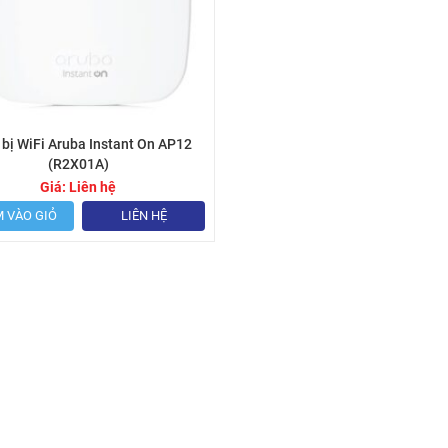
 bị WiFi Aruba Instant On AP12
(R2X01A)
Giá:
Liên hệ
 VÀO GIỎ
LIÊN HỆ