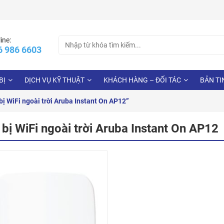
Search
ine:
6 986 6603
for:
BỊ
DỊCH VỤ KỸ THUẬT
KHÁCH HÀNG – ĐỐI TÁC
BẢN TI
ị WiFi ngoài trời Aruba Instant On AP12”
 bị WiFi ngoài trời Aruba Instant On AP12