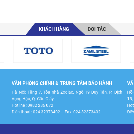
KHÁCH HÀNG
ĐỐI TÁC
VĂN PHÒNG CHÍNH & TRUNG TÂM BẢO HÀNH
VĂ
Hà Nội: Tầng 7, Tòa nhà Zodiac, Ngõ 19 Duy Tân, P. Dịch
Hồ 
Vọng Hậu, Q. Cầu Giấy.
15,
Hotline : 0982 286 072
Hot
Điện thoại : 024 32373402 – Fax: 024 32373402
Điệ