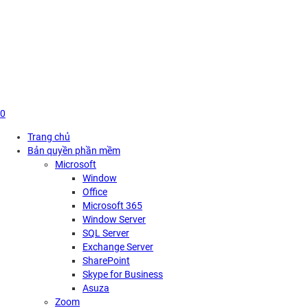
Skip
to
content
0
Trang chủ
Bản quyền phần mềm
Microsoft
Window
Office
Microsoft 365
Window Server
SQL Server
Exchange Server
SharePoint
Skype for Business
Asuza
Zoom