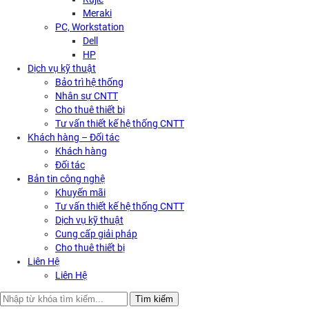
Meraki
PC, Workstation
Dell
HP
Dịch vụ kỹ thuật
Bảo trì hệ thống
Nhân sự CNTT
Cho thuê thiết bị
Tư vấn thiết kế hệ thống CNTT
Khách hàng – Đối tác
Khách hàng
Đối tác
Bản tin công nghệ
Khuyến mãi
Tư vấn thiết kế hệ thống CNTT
Dịch vụ kỹ thuật
Cung cấp giải pháp
Cho thuê thiết bị
Liên Hệ
Liên Hệ
Search
Tìm kiếm