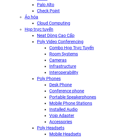
Palo Alto
Check Point
Ảo hóa
Cloud Computing
Họp trực tuyến
Neat Dòng Cao Cấp
Poly Video Conferencing
Combo Họp Trực Tuyến
Room Systems
Cameras
Infrastructure
Interoperability
Poly Phones
Desk Phone
Conference phone
Portable Speakerphones
Mobile Phone Stations
Installed Audio
Voip Adapter
Accessories
Poly Headsets
Mobile Headsets