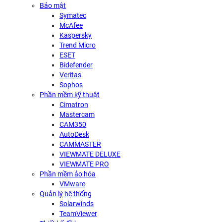
Bảo mật
Symatec
McAfee
Kaspersky
Trend Micro
ESET
Bidefender
Veritas
Sophos
Phần mềm kỹ thuật
Cimatron
Mastercam
CAM350
AutoDesk
CAMMASTER
VIEWMATE DELUXE
VIEWMATE PRO
Phần mềm ảo hóa
VMware
Quản lý hệ thống
Solarwinds
TeamViewer