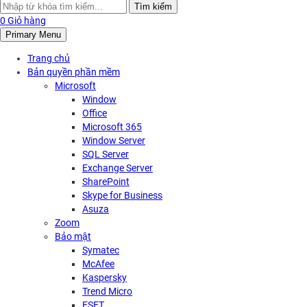
Search
Tìm kiếm
for:
0
Giỏ hàng
Primary Menu
Trang chủ
Bản quyền phần mềm
Microsoft
Window
Office
Microsoft 365
Window Server
SQL Server
Exchange Server
SharePoint
Skype for Business
Asuza
Zoom
Bảo mật
Symatec
McAfee
Kaspersky
Trend Micro
ESET