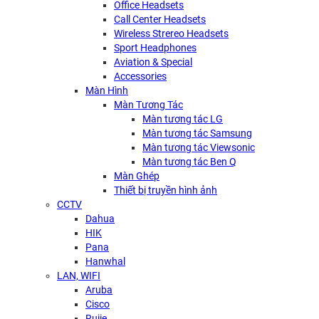
Office Headsets
Call Center Headsets
Wireless Strereo Headsets
Sport Headphones
Aviation & Special
Accessories
Màn Hình
Màn Tương Tác
Màn tương tác LG
Màn tương tác Samsung
Màn tương tác Viewsonic
Màn tương tác Ben Q
Màn Ghép
Thiết bị truyền hình ảnh
CCTV
Dahua
HIK
Pana
Hanwhal
LAN, WIFI
Aruba
Cisco
Rujie