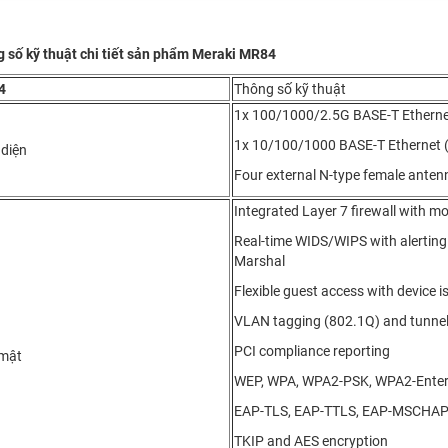
 số kỹ thuật chi tiết sản phẩm Meraki MR84
4
Thông số kỹ thuật
1x 100/1000/2.5G BASE-T Ethern
1x 10/100/1000 BASE-T Ethernet 
 diện
Four external N-type female ante
Integrated Layer 7 firewall with 
Real-time WIDS/WIPS with alerting
Marshal
Flexible guest access with device i
VLAN tagging (802.1Q) and tunnel
PCI compliance reporting
mật
WEP, WPA, WPA2-PSK, WPA2-Enterp
EAP-TLS, EAP-TTLS, EAP-MSCHAP
TKIP and AES encryption