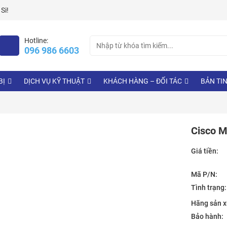
Si!
Search
Hotline:
096 986 6603
for:
BỊ
DỊCH VỤ KỸ THUẬT
KHÁCH HÀNG – ĐỐI TÁC
BẢN TI
Cisco 
Giá tiền:
Mã P/N:
Tình trạng:
Hãng sản x
Bảo hành: