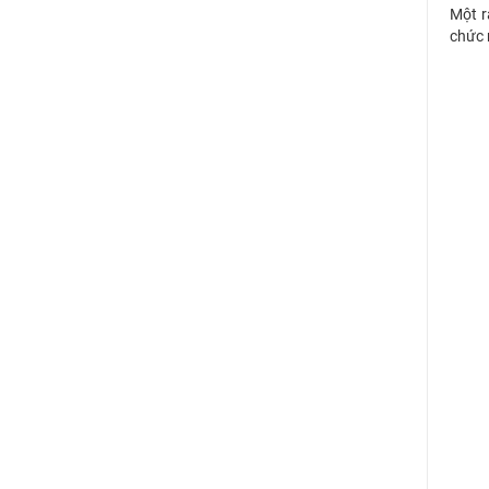
Một r
chức 