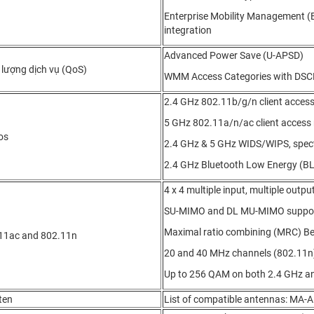
Enterprise Mobility Management
integration
Advanced Power Save (U-APSD)
 lượng dịch vụ (QoS)
WMM Access Categories with DSC
2.4 GHz 802.11b/g/n client access
5 GHz 802.11a/n/ac client access 
os
2.4 GHz & 5 GHz WIDS/WIPS, spectr
2.4 GHz Bluetooth Low Energy (BL
4 x 4 multiple input, multiple outp
SU-MIMO and DL MU-MIMO suppo
Maximal ratio combining (MRC) 
11ac and 802.11n
20 and 40 MHz channels (802.11n),
Up to 256 QAM on both 2.4 GHz a
ten
List of compatible antennas: MA