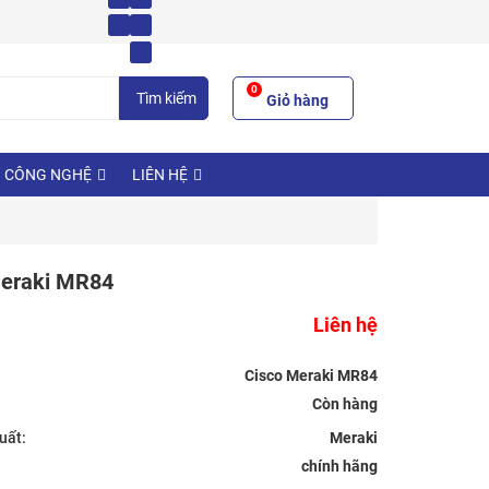
0
Tìm kiếm
Giỏ hàng
N CÔNG NGHỆ
LIÊN HỆ
Meraki MR84
Liên hệ
Cisco Meraki MR84
uất:
Meraki
chính hãng