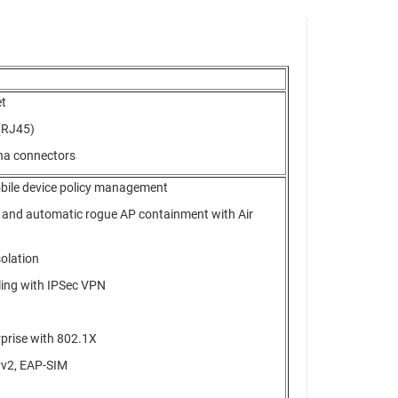
et
(RJ45)
nna connectors
mobile device policy management
 and automatic rogue AP containment with Air
solation
ing with IPSec VPN
rise with 802.1X
v2, EAP-SIM