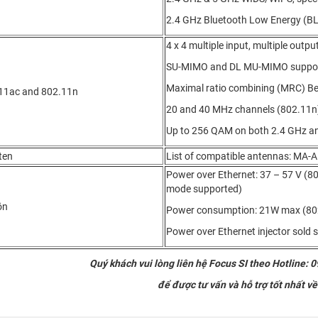
2.4 GHz Bluetooth Low Energy (BL
4 x 4 multiple input, multiple outp
SU-MIMO and DL MU-MIMO suppo
Maximal ratio combining (MRC) 
11ac and 802.11n
20 and 40 MHz channels (802.11n),
Up to 256 QAM on both 2.4 GHz a
ten
List of compatible antennas: MA
Power over Ethernet: 37 – 57 V (80
mode supported)
ồn
Power consumption: 21W max (80
Power over Ethernet injector sold 
Quý khách vui lòng liên hệ Focus SI theo Hotline: 
để được tư vấn và hỗ trợ tốt nhất v