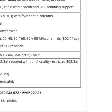
E) radio with beacon and BLE scanning support
ut (MIMO) with four spatial streams
rt
Beamforming
 20, 40, 80, 160, 80 + 80 MHz channels (802.11ac)
nd 5 GHz bands
-ANT-3-A5/B5/C5/D5/E5/F5
2.3at required with functionality-restricted 802.3af
2.3at)
separately
0982 286 072 / 0969 990 21
ề sản phẩm.