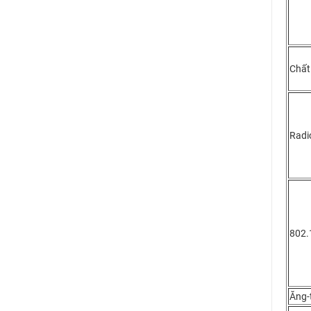
Chất
Radi
802.
Ăng-