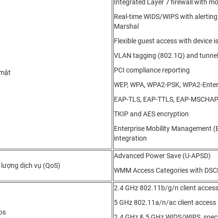
Integrated Layer 7 firewall with 
Real-time WIDS/WIPS with alerting
Marshal
Flexible guest access with device i
VLAN tagging (802.1Q) and tunnel
PCI compliance reporting
mật
WEP, WPA, WPA2-PSK, WPA2-Enterp
EAP-TLS, EAP-TTLS, EAP-MSCHAP
TKIP and AES encryption
Enterprise Mobility Management
integration
Advanced Power Save (U-APSD)
 lượng dịch vụ (QoS)
WMM Access Categories with DSC
2.4 GHz 802.11b/g/n client access
5 GHz 802.11a/n/ac client access 
os
2.4 GHz & 5 GHz WIDS/WIPS, spectr