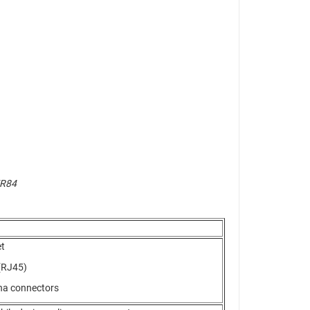
MR84
et
(RJ45)
nna connectors