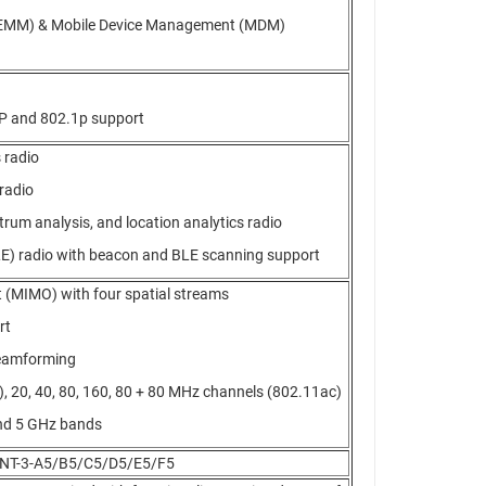
 (EMM) & Mobile Device Management (MDM)
P and 802.1p support
 radio
radio
um analysis, and location analytics radio
E) radio with beacon and BLE scanning support
ut (MIMO) with four spatial streams
rt
Beamforming
 20, 40, 80, 160, 80 + 80 MHz channels (802.11ac)
nd 5 GHz bands
-ANT-3-A5/B5/C5/D5/E5/F5