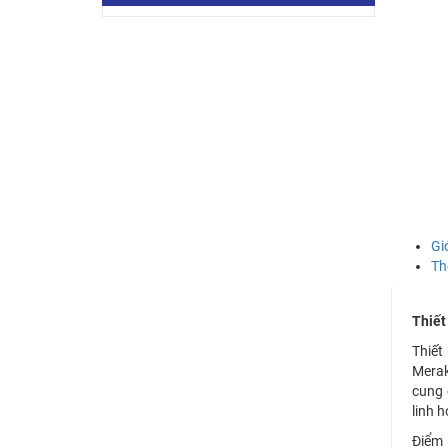
Gi
Th
Thiết
Thiết 
Merak
cung 
linh 
Điểm