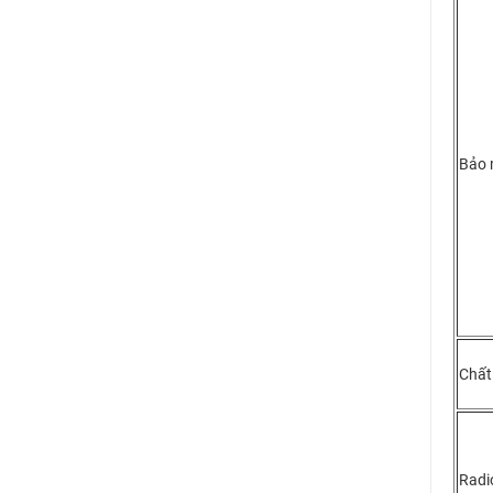
Bảo 
Chất
Radi