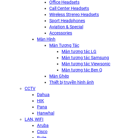
Office Headsets
Call Center Headsets
Wireless Strereo Headsets
Sport Headphones
Aviation & Special
Accessories
Màn Hình
Màn Tương Tác
Màn tương tác LG
Màn tương tác Samsung
Màn tương tác Viewsonic
Màn tương tác Ben Q
Màn Ghép
Thiết bị truyền hình ảnh
CCTV
Dahua
HIK
Pana
Hanwhal
LAN, WIFI
Aruba
Cisco
Rujie