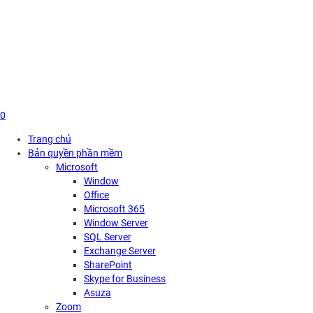
Skip
to
content
0
Trang chủ
Bản quyền phần mềm
Microsoft
Window
Office
Microsoft 365
Window Server
SQL Server
Exchange Server
SharePoint
Skype for Business
Asuza
Zoom