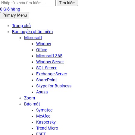
Search
Tìm kiếm
for:
0
Giỏ hàng
Primary Menu
Trang chủ
Bản quyền phần mềm
Microsoft
Window
Office
Microsoft 365
Window Server
SQL Server
Exchange Server
SharePoint
Skype for Business
Asuza
Zoom
Bảo mật
Symatec
McAfee
Kaspersky
Trend Micro
ESET