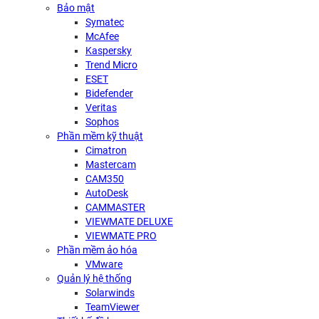
Bảo mật
Symatec
McAfee
Kaspersky
Trend Micro
ESET
Bidefender
Veritas
Sophos
Phần mềm kỹ thuật
Cimatron
Mastercam
CAM350
AutoDesk
CAMMASTER
VIEWMATE DELUXE
VIEWMATE PRO
Phần mềm ảo hóa
VMware
Quản lý hệ thống
Solarwinds
TeamViewer