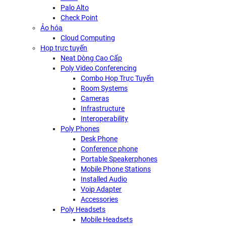
Palo Alto
Check Point
Ảo hóa
Cloud Computing
Họp trực tuyến
Neat Dòng Cao Cấp
Poly Video Conferencing
Combo Họp Trực Tuyến
Room Systems
Cameras
Infrastructure
Interoperability
Poly Phones
Desk Phone
Conference phone
Portable Speakerphones
Mobile Phone Stations
Installed Audio
Voip Adapter
Accessories
Poly Headsets
Mobile Headsets