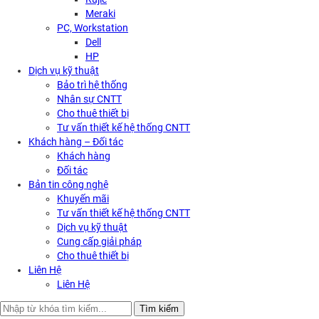
Meraki
PC, Workstation
Dell
HP
Dịch vụ kỹ thuật
Bảo trì hệ thống
Nhân sự CNTT
Cho thuê thiết bị
Tư vấn thiết kế hệ thống CNTT
Khách hàng – Đối tác
Khách hàng
Đối tác
Bản tin công nghệ
Khuyến mãi
Tư vấn thiết kế hệ thống CNTT
Dịch vụ kỹ thuật
Cung cấp giải pháp
Cho thuê thiết bị
Liên Hệ
Liên Hệ
Search
Tìm kiếm