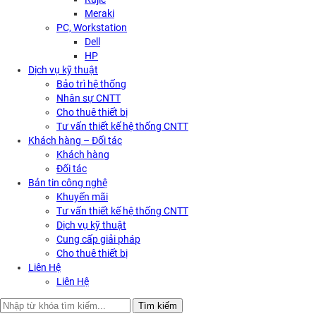
Meraki
PC, Workstation
Dell
HP
Dịch vụ kỹ thuật
Bảo trì hệ thống
Nhân sự CNTT
Cho thuê thiết bị
Tư vấn thiết kế hệ thống CNTT
Khách hàng – Đối tác
Khách hàng
Đối tác
Bản tin công nghệ
Khuyến mãi
Tư vấn thiết kế hệ thống CNTT
Dịch vụ kỹ thuật
Cung cấp giải pháp
Cho thuê thiết bị
Liên Hệ
Liên Hệ
Search
Tìm kiếm