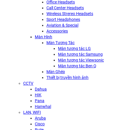
Office Headsets
Call Center Headsets
Wireless Strereo Headsets
Sport Headphones
Aviation & Special
Accessories
Màn Hình
Màn Tương Tác
Màn tương tác LG
Màn tương tác Samsung
Màn tương tác Viewsonic
Màn tương tác Ben Q
Màn Ghép
Thiết bị truyền hình ảnh
CCTV
Dahua
HIK
Pana
Hanwhal
LAN, WIFI
Aruba
Cisco
Rujie