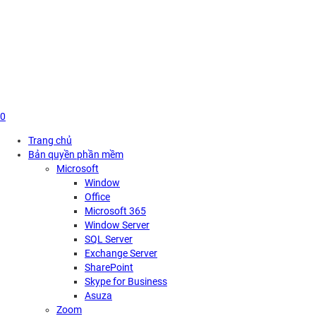
Skip
to
content
0
Trang chủ
Bản quyền phần mềm
Microsoft
Window
Office
Microsoft 365
Window Server
SQL Server
Exchange Server
SharePoint
Skype for Business
Asuza
Zoom