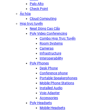
Palo Alto
Check Point
Ảo hóa
Cloud Computing
Họp trực tuyến
Neat Dòng Cao Cấp
Poly Video Conferencing
Combo Họp Trực Tuyến
Room Systems
Cameras
Infrastructure
Interoperability
Poly Phones
Desk Phone
Conference phone
Portable Speakerphones
Mobile Phone Stations
Installed Audio
Voip Adapter
Accessories
Poly Headsets
Mobile Headsets