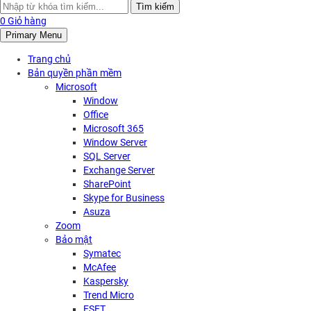
Search
Tìm kiếm
for:
0
Giỏ hàng
Primary Menu
Trang chủ
Bản quyền phần mềm
Microsoft
Window
Office
Microsoft 365
Window Server
SQL Server
Exchange Server
SharePoint
Skype for Business
Asuza
Zoom
Bảo mật
Symatec
McAfee
Kaspersky
Trend Micro
ESET