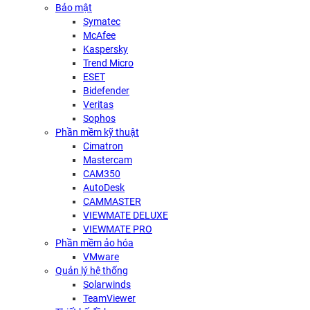
Bảo mật
Symatec
McAfee
Kaspersky
Trend Micro
ESET
Bidefender
Veritas
Sophos
Phần mềm kỹ thuật
Cimatron
Mastercam
CAM350
AutoDesk
CAMMASTER
VIEWMATE DELUXE
VIEWMATE PRO
Phần mềm ảo hóa
VMware
Quản lý hệ thống
Solarwinds
TeamViewer