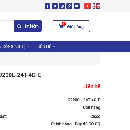
0
Tìm kiếm
Giỏ hàng
N CÔNG NGHỆ
LIÊN HỆ
9200L-24T-4G-E
Liên hệ
C9200L-24T-4G-E
uất:
Cisco
Chính hãng - Đầy đủ CO CQ