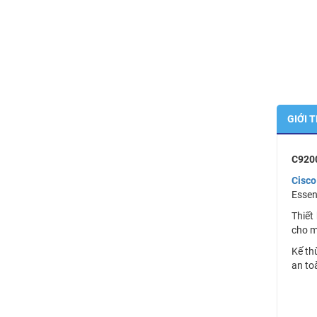
GIỚI 
C9200
Cisc
Essen
Thiết
cho m
Kế th
an toà