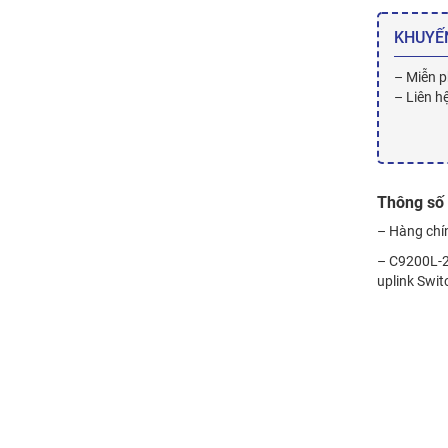
KHUYẾ
– Miễn p
– Liên h
Thông số 
– Hàng chí
– C9200L-2
uplink Swit