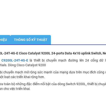
THIỆU
THÔNG SỐ KỸ THUẬT
L-24T-4G-E Cisco Catalyst 9200L 24-ports Data 4x1G uplink Switch, N
o C9200L-24T-4G-E
là thiết bị chuyển mạch đường lên 24 cổng dữ 
tials. Dòng Cisco Catalyst 9200
 bị chuyển mạch mở rộng sức mạnh của mạng dựa trên mục đích cũng
ột loạt các triển khai rộng hơn.
ừa toàn bộ những đặc điểm nổi bật của dòng Switch 9200L, thiết bị ch
n cho việc triển khai.