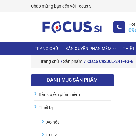
Skip
Chào mừng bạn đến với
Focus Si!
to
content
Hotl
09
TRANG CHỦ
BẢN QUYỀN PHẦN MỀM
THIẾT 
Trang chủ
/
Sản phẩm
/ Cisco C9200L-24T-4G-E
DANH MỤC SẢN PHẨM
Bản quyền phần mềm
Thiết bị
Ảo hóa
CCTV