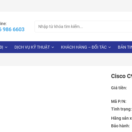
Search
ine:
6 986 6603
for:
BỊ
DỊCH VỤ KỸ THUẬT
KHÁCH HÀNG – ĐỐI TÁC
BẢN TI
Cisco C
Giá tiền:
Mã P/N:
Tình trạng:
Hãng sản x
Bảo hành: